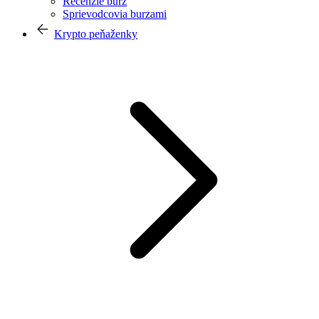
Recenzie búrz
Sprievodcovia burzami
Krypto peňaženky