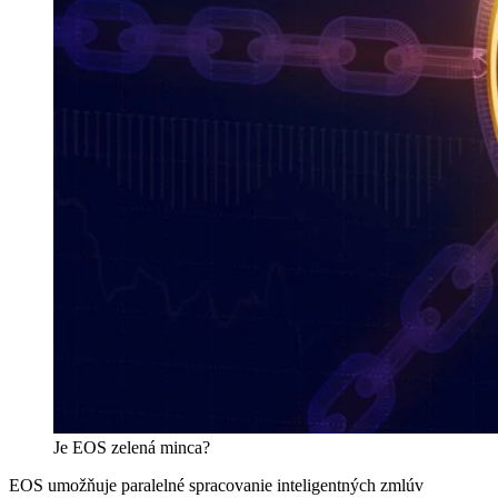
Je EOS zelená minca?
EOS umožňuje paralelné spracovanie inteligentných zmlúv