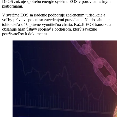
DPOS znižuje spotrebu energie systému EOS v porovnaní s inými
platformami.
V systéme EOS sa riadenie podporuje začlenením jurisdikcie a
voľby práva v spojení so zavedenými pravidlami. Na dosiahnutie
tohto cieľa slúži právne vynútiteľná charta. Každá EOS transakcia
obsahuje hash ústavy spojený s podpisom, ktorý zaväzuje
používateľov k dokumentu.