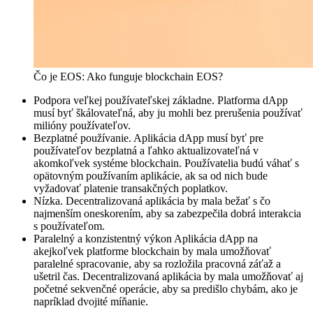
Čo je EOS: Ako funguje blockchain EOS?
Podpora veľkej používateľskej základne. Platforma dApp
musí byť škálovateľná, aby ju mohli bez prerušenia používať
milióny používateľov.
Bezplatné používanie. Aplikácia dApp musí byť pre
používateľov bezplatná a ľahko aktualizovateľná v
akomkoľvek systéme blockchain. Používatelia budú váhať s
opätovným používaním aplikácie, ak sa od nich bude
vyžadovať platenie transakčných poplatkov.
Nízka. Decentralizovaná aplikácia by mala bežať s čo
najmenším oneskorením, aby sa zabezpečila dobrá interakcia
s používateľom.
Paralelný a konzistentný výkon Aplikácia dApp na
akejkoľvek platforme blockchain by mala umožňovať
paralelné spracovanie, aby sa rozložila pracovná záťaž a
ušetril čas. Decentralizovaná aplikácia by mala umožňovať aj
početné sekvenčné operácie, aby sa predišlo chybám, ako je
napríklad dvojité míňanie.