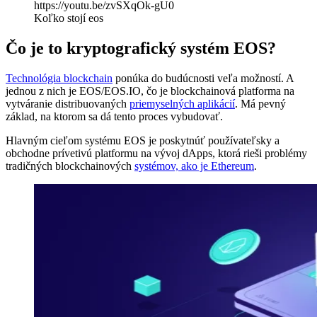
https://youtu.be/zvSXqOk-gU0
Koľko stojí eos
Čo je to kryptografický systém EOS?
Technológia blockchain
ponúka do budúcnosti veľa možností. A
jednou z nich je EOS/EOS.IO, čo je blockchainová platforma na
vytváranie distribuovaných
priemyselných aplikácií
. Má pevný
základ, na ktorom sa dá tento proces vybudovať.
Hlavným cieľom systému EOS je poskytnúť používateľsky a
obchodne prívetivú platformu na vývoj dApps, ktorá rieši problémy
tradičných blockchainových
systémov, ako je Ethereum
.