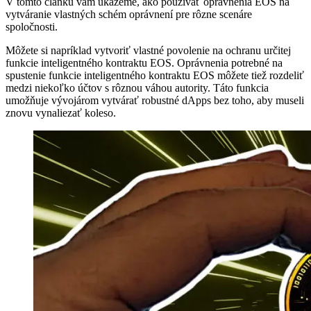
V tomto článku vám ukážeme, ako používať oprávnenia EOS na
vytváranie vlastných schém oprávnení pre rôzne scenáre
spoločnosti.
Môžete si napríklad vytvoriť vlastné povolenie na ochranu určitej
funkcie inteligentného kontraktu EOS. Oprávnenia potrebné na
spustenie funkcie inteligentného kontraktu EOS môžete tiež rozdeliť
medzi niekoľko účtov s rôznou váhou autority. Táto funkcia
umožňuje vývojárom vytvárať robustné dApps bez toho, aby museli
znovu vynaliezať koleso.