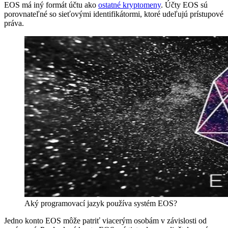
EOS má iný formát účtu ako
ostatné kryptomeny
. Účty EOS sú
porovnateľné so sieťovými identifikátormi, ktoré udeľujú prístupové
práva.
Aký programovací jazyk používa systém EOS?
Jedno konto EOS môže patriť viacerým osobám v závislosti od