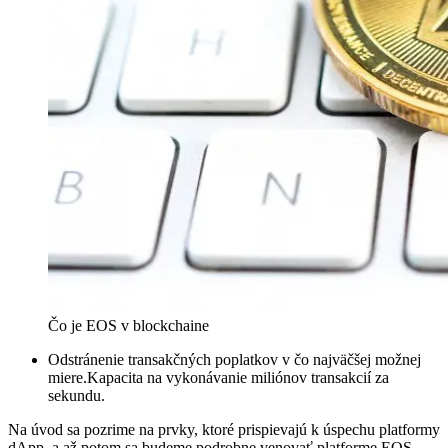
Čo je EOS v blockchaine
Odstránenie transakčných poplatkov v čo najväčšej možnej
miere.Kapacita na vykonávanie miliónov transakcií za
sekundu.
Na úvod sa pozrime na prvky, ktoré prispievajú k úspechu platformy
dApp, a až potom sa budeme podrobne venovať platforme EOS.