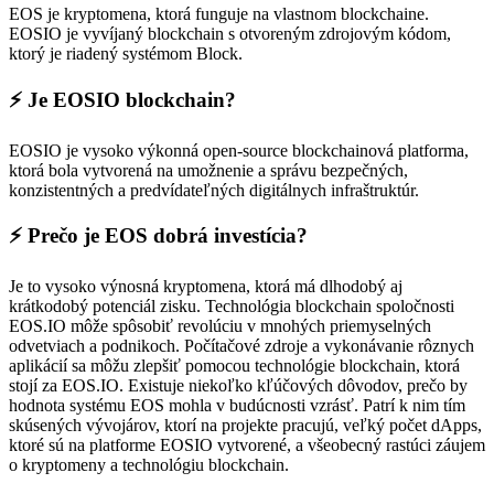
EOS je kryptomena, ktorá funguje na vlastnom blockchaine.
EOSIO je vyvíjaný blockchain s otvoreným zdrojovým kódom,
ktorý je riadený systémom Block.
⚡️ Je EOSIO blockchain?
EOSIO je vysoko výkonná open-source blockchainová platforma,
ktorá bola vytvorená na umožnenie a správu bezpečných,
konzistentných a predvídateľných digitálnych infraštruktúr.
⚡️ Prečo je EOS dobrá investícia?
Je to vysoko výnosná kryptomena, ktorá má dlhodobý aj
krátkodobý potenciál zisku. Technológia blockchain spoločnosti
EOS.IO môže spôsobiť revolúciu v mnohých priemyselných
odvetviach a podnikoch. Počítačové zdroje a vykonávanie rôznych
aplikácií sa môžu zlepšiť pomocou technológie blockchain, ktorá
stojí za EOS.IO. Existuje niekoľko kľúčových dôvodov, prečo by
hodnota systému EOS mohla v budúcnosti vzrásť. Patrí k nim tím
skúsených vývojárov, ktorí na projekte pracujú, veľký počet dApps,
ktoré sú na platforme EOSIO vytvorené, a všeobecný rastúci záujem
o kryptomeny a technológiu blockchain.