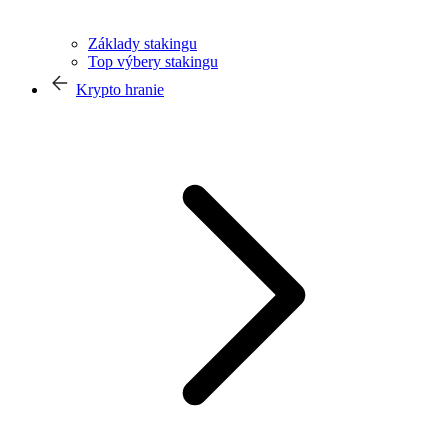
Základy stakingu
Top výbery stakingu
Krypto hranie