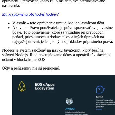
oprávnení. Predvolené konto EOS má tieto dve predinštalované
nastavenia:
Má kryptomena obchodné hodiny?
Vlastník – toto oprávnenie určuje, kto je vlastníkom účtu.
Aktívne – Právo používateľa je právo spravovať svoje vlastné
údaje. Toto oprávnenie, ktoré sa vyžaduje pri prevodoch
peňazí, prieskumoch u dodávateľov a iných úpravách na
najvyššej úrovni, je len jedným z príkladov prípustného práva.
Nodeos je systém založený na jazyku JavaScript, ktorý beží na
softvéri Node.js. Riadi zverejňovanie účtov a operácií súvisiacich s
účtami v blockchaine EOS.
Účty a peňaženky nie sú prepojené.