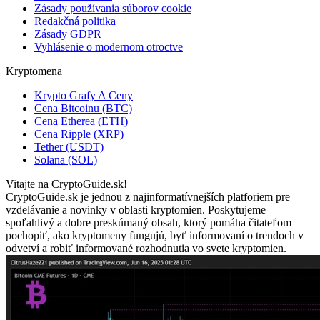
Zásady používania súborov cookie
Redakčná politika
Zásady GDPR
Vyhlásenie o modernom otroctve
Kryptomena
Krypto Grafy A Ceny
Cena Bitcoinu (BTC)
Cena Etherea (ETH)
Cena Ripple (XRP)
Tether (USDT)
Solana (SOL)
Vitajte na CryptoGuide.sk!
CryptoGuide.sk je jednou z najinformatívnejších platforiem pre
vzdelávanie a novinky v oblasti kryptomien. Poskytujeme
spoľahlivý a dobre preskúmaný obsah, ktorý pomáha čitateľom
pochopiť, ako kryptomeny fungujú, byť informovaní o trendoch v
odvetví a robiť informované rozhodnutia vo svete kryptomien.