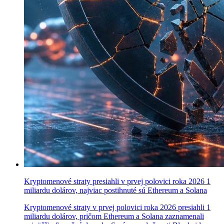
Kryptomenové straty presiahli v prvej polovici roka 2026 1
miliardu dolárov, najviac postihnuté sú Ethereum a Solana
Kryptomenové straty v prvej polovici roka 2026 presiahli 1
miliardu dolárov, pričom Ethereum a Solana zaznamenali