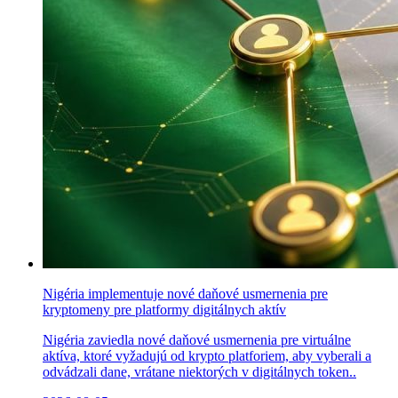
Nigéria implementuje nové daňové usmernenia pre
kryptomeny pre platformy digitálnych aktív
Nigéria zaviedla nové daňové usmernenia pre virtuálne
aktíva, ktoré vyžadujú od krypto platforiem, aby vyberali a
odvádzali dane, vrátane niektorých v digitálnych token..