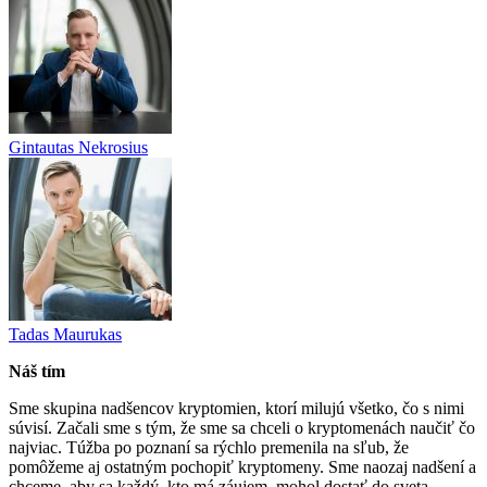
Gintautas Nekrosius
Tadas Maurukas
Náš tím
Sme skupina nadšencov kryptomien, ktorí milujú všetko, čo s nimi
súvisí. Začali sme s tým, že sme sa chceli o kryptomenách naučiť čo
najviac. Túžba po poznaní sa rýchlo premenila na sľub, že
pomôžeme aj ostatným pochopiť kryptomeny. Sme naozaj nadšení a
chceme, aby sa každý, kto má záujem, mohol dostať do sveta