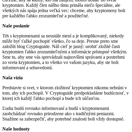
kryptomien. Každý člen nášho tímu prináša niečo špeciálne, ale
všetkých nás spája jedna veľká vec: chceme, aby kryptomeny boli
pre každého ľahko zrozumiteľné a použiteľné.
Naše poslanie
Trh s kryptomenami sa neustále mení a je komplikovaný, niekedy
môže byť ťažké pochopiť všetko, čo sa deje. Presne preto sme
založili blog Cryptoguide. Náš cieľ je jasný: urobiť zložité časti
kryptomien ľahko zrozumiteľnými a informácie prístupné všetkým.
Sme tu, aby sme vás sprevádzali najnovšími správami a postrehmi
zo sveta kryptomien, a to všetko vo vašom jazyku, aby ste boli
informovaní a sebavedomí.
Naša vízia
Predstavte si svet, v ktorom zložitosť kryptomien nikomu nebráni v
tom, aby ich pochopil. V Cryptoguide predpokladáme budúcnosť, v
ktorej ich každý ľahko pochopí a bude ich súčasťou.
Ľudia budú rovnako informovaní a budú s kryptomenami
zaobchádzať rovnako prirodzene ako s tradičnými peniazmi.
Snažíme sa zabezpečiť, aby potrebné znalosti boli vždy dostupné.
Naše hodnoty