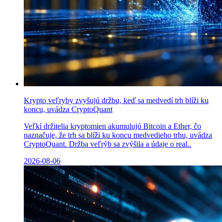
Krypto veľryby zvyšujú držbu, keď sa medvedí trh blíži ku
koncu, uvádza CryptoQuant
Veľkí držitelia kryptomien akumulujú Bitcoin a Ether, čo
naznačuje, že trh sa blíži ku koncu medvedieho trhu, uvádza
CryptoQuant. Držba veľrýb sa zvýšila a údaje o real..
2026-08-06