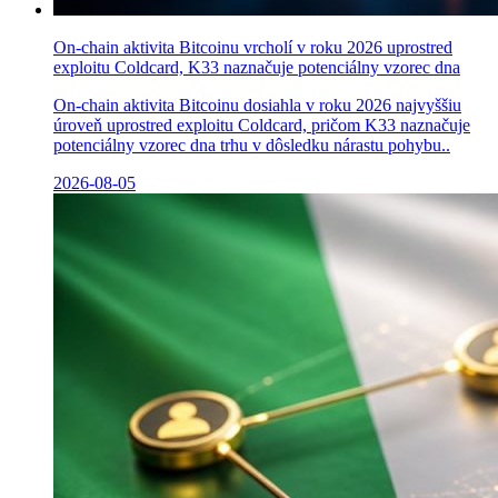
On-chain aktivita Bitcoinu vrcholí v roku 2026 uprostred
exploitu Coldcard, K33 naznačuje potenciálny vzorec dna
On-chain aktivita Bitcoinu dosiahla v roku 2026 najvyššiu
úroveň uprostred exploitu Coldcard, pričom K33 naznačuje
potenciálny vzorec dna trhu v dôsledku nárastu pohybu..
2026-08-05