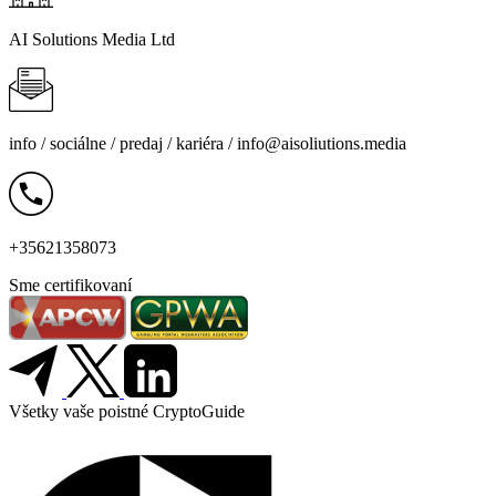
AI Solutions Media Ltd
info /
sociálne
/
predaj
/
kariéra
/
info@aisoliutions.media
+35621358073
Sme certifikovaní
Všetky vaše poistné CryptoGuide