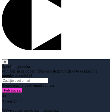
×
Špeciálna ponuka
Prihláste sa na odber nášho newslettera a získajte exkluzívne
ponuky a novinky!
Please enter a valid email address.
Prihlásiť sa
👍
Thank You!
We've added you to our mailing list.