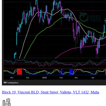
Block 19, Vincenti BLD, Strait Street, Valletta, VLT 1432, Malta