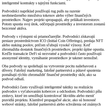
inteligentné kontrakty s tajnými funkciami.
Podvodníci napríklad používajú rug pulls na razenie
neobmedzeného množstva tokenov alebo výber finančných
prostriedkov. Najprv projekt spropagujú, aby prilákali investorov.
Potom spustia svoj útok, odčerpajú prostriedky a investorom zostanú
bezcenné aktíva.
Podvody s výstupmi sú priamočiarejšie. Podvodníci získavajú
peniaze prostredníctvom ICO (Initial Coin Offerings), predaja NFT
alebo staking poolov, pričom sľubujú vysoké výnosy. Keď
zhromaždia dostatok finančných prostriedkov, projekt úplne opustia.
Keďže transakcie DeFi sú nezvratné a podvodníci často používajú
anonymné identity, vymáhanie prostriedkov je takmer nemožné.
Oba podvody sa spoliehajú na vytvorenie pocitu naliehavosti a
dôvery. Falošný marketing, falošné partnerstvá a pútavé spustenia
pomáhajú rýchlo zhromaždiť finančné prostriedky skôr, ako sa
podvod odhalí.
Podvodníci často využívajú inteligentné taktiky na realizáciu
podvodov s vyťahovaním kobercov a odchodom. Podvodníci píšu
zmluvy, ktoré im umožňujú kontrolovať likviditu alebo meniť
pravidlá projektu. Klamlivé propagačné akcie, ako sú honosné
webové stránky, falošné partnerstvá alebo schválenia od známych