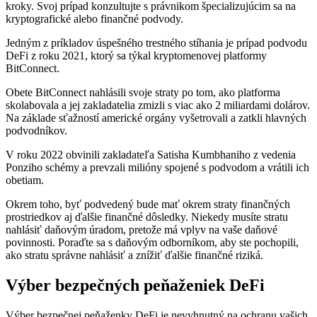
kroky. Svoj prípad konzultujte s právnikom špecializujúcim sa na
kryptografické alebo finančné podvody.
Jedným z príkladov úspešného trestného stíhania je prípad podvodu
DeFi z roku 2021, ktorý sa týkal kryptomenovej platformy
BitConnect.
Obete BitConnect nahlásili svoje straty po tom, ako platforma
skolabovala a jej zakladatelia zmizli s viac ako 2 miliardami dolárov.
Na základe sťažností americké orgány vyšetrovali a zatkli hlavných
podvodníkov.
V roku 2022 obvinili zakladateľa Satisha Kumbhaniho z vedenia
Ponziho schémy a prevzali milióny spojené s podvodom a vrátili ich
obetiam.
Okrem toho, byť podvedený bude mať okrem straty finančných
prostriedkov aj ďalšie finančné dôsledky. Niekedy musíte stratu
nahlásiť daňovým úradom, pretože má vplyv na vaše daňové
povinnosti. Poraďte sa s daňovým odborníkom, aby ste pochopili,
ako stratu správne nahlásiť a znížiť ďalšie finančné riziká.
Výber bezpečných peňaženiek DeFi
Výber bezpečnej peňaženky DeFi je nevyhnutný na ochranu vašich