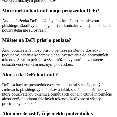
všetkých možných podvodníkov.
Môže niekto hacknúť moju peňaženku DeFi?
Áno, peňaženka DeFi môže byť hacknutá prostredníctvom
phishingu, škodlivých inteligentných kontraktov a iných taktík, ak
používatelia nie sú ostražití.
Môžete na DeFi prísť o peniaze?
Áno, používatelia môžu prísť o peniaze na DeFi v dôsledku
podvodov, ťahania kobercov alebo investovania do podvodných
tokenov. Stratám peňazí sa však môžete vyhnúť, ak zostanete
ostražití voči všetkým možným podvodom.
Ako sa dá DeFi hacknúť?
DeFi sa hackne prostredníctvom zraniteľností v inteligentných
zmluvách, phishingových útokov a taktík sociálneho inžinierstva,
ktoré používateľov oklamú a prinútia ich odhaliť citlivé informácie
alebo zvýšiť hodnotu falošných tokenov, keď zoberú všetky
prostriedky a zmiznú.
Ako môžete zistiť, či je niekto podvodník s