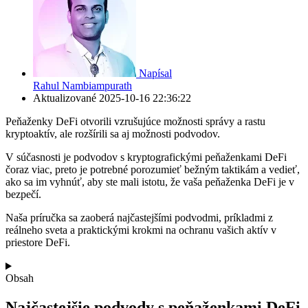
Napísal
Rahul Nambiampurath
Aktualizované
2025-10-16 22:36:22
Peňaženky DeFi otvorili vzrušujúce možnosti správy a rastu
kryptoaktív, ale rozšírili sa aj možnosti podvodov.
V súčasnosti je podvodov s kryptografickými peňaženkami DeFi
čoraz viac, preto je potrebné porozumieť bežným taktikám a vedieť,
ako sa im vyhnúť, aby ste mali istotu, že vaša peňaženka DeFi je v
bezpečí.
Naša príručka sa zaoberá najčastejšími podvodmi, príkladmi z
reálneho sveta a praktickými krokmi na ochranu vašich aktív v
priestore DeFi.
Obsah
Najčastejšie podvody s peňaženkami DeFi