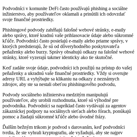
Podvodníci v komunite DeFi často používajú phishing a sociálne
inžinierstvo, aby používateľov oklamali a prinútili ich odovzdať
svoje finančné prostriedky.
Phishingové podvody zahŕňajú falošné webové stránky, e-maily
alebo správy, ktoré kradnú vaše prihlasovacie údaje alebo súkromné
kľúče. Podvodníci často posielajú e-maily alebo priame správy, v
ktorých predstierajú, že sú od dôveryhodného poskytovateľa
peňaženky alebo burzy. Správy obsahujú odkazy na falošné webové
stránky, ktoré vyzerajú takmer identicky ako tie skutočné.
Keď zadáte svoje údaje, podvodníci ich použijú na prístup do vašej
peňaženky a ukradnú vaše finančné prostriedky. Vždy si overujte
adresy URL a vyhýbajte sa klikaniu na odkazy z neznámych
zdrojov, aby ste sa nestali obeťou phishingového podvodu,
Podvody sociálneho inžinierstva medzitým manipulujú
používateľov, aby urobili rozhodnutia, ktoré sú výhodné pre
podvodníka. Podvodníci sa napríklad často vydávajú za agentov
zákazníckej podpory na sociálnych sieťach alebo fórach, ponúkajú
pomoc a žiadajú súkromné kľúče alebo úvodné frázy.
Ďalším bežným trikom je podvod s darovaním, keď podvodníci
tvrdia, že ste vyhrali kryptografiu, ale vyžadujú, aby ste najprv