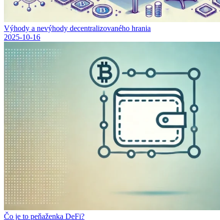
Výhody a nevýhody decentralizovaného hrania
2025-10-16
Čo je to peňaženka DeFi?