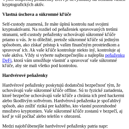
kryptografických aktív.
Vlastná úschova a súkromné kľúče
Self-custody znamená, že máte úplnú kontrolu nad svojimi
kryptoaktívami. Na rozdiel od peňaženiek spravovaných tretími
stranami, self-custody peňaženky uchovávajú súkromné kľúče
priamo u vás. Je to dôležité, pretože súkromné kľúče sú jediným
spôsobom, ako získať prístup k vašim finančným prostriedkom a
spravovať ich. Ak vaše kľúče kontroluje niekto iný, kontroluje aj
vaše aktíva. Vždy si vyberte najbezpečnejšiu a najlepšiu
peňaženku
DeFi
, ktorá vám umožňuje vlastniť a spravovať vaše súkromné
kľúče, aby ste mali všetko pod kontrolou.
Hardvérové peňaženky
Hardvérové peňaženky poskytujú dodatočnú bezpečnosť tým, že
uchovávajú vaše súkromné kľúče offline. Sú to fyzické zariadenia,
ktoré bezpečne uchovávajú vaše kľúče a chránia ich pred hackermi
alebo škodlivým softvérom. Hardvérová peňaženka je spoľahlivý
spôsob, ako znížiť riziká pre každého, kto vlastní pozoruhodné
množstvo kryptomien. Vaše súkromné kľúče zostanú v bezpečí, aj
keď je váš počítač alebo telefón v ohrození.
Medzi najobľúbenejšie hardvérové peňaženky patria napr: