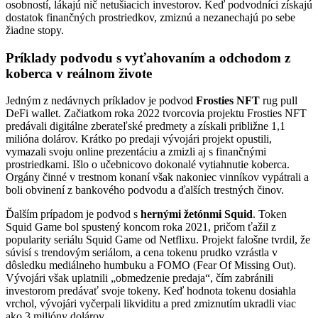
osobností, lákajú nič netušiacich investorov. Keď podvodníci získajú
dostatok finančných prostriedkov, zmiznú a nezanechajú po sebe
žiadne stopy.
Príklady podvodu s vyťahovaním a odchodom z
koberca v reálnom živote
Jedným z nedávnych príkladov je podvod
Frosties NFT
rug pull
DeFi wallet. Začiatkom roka 2022 tvorcovia projektu Frosties NFT
predávali digitálne zberateľské predmety a získali približne 1,1
milióna dolárov. Krátko po predaji vývojári projekt opustili,
vymazali svoju online prezentáciu a zmizli aj s finančnými
prostriedkami. Išlo o učebnicovo dokonalé vytiahnutie koberca.
Orgány činné v trestnom konaní však nakoniec vinníkov vypátrali a
boli obvinení z bankového podvodu a ďalších trestných činov.
Ďalším prípadom je podvod s
hernými žetónmi Squid
. Token
Squid Game bol spustený koncom roka 2021, pričom ťažil z
popularity seriálu Squid Game od Netflixu. Projekt falošne tvrdil, že
súvisí s trendovým seriálom, a cena tokenu prudko vzrástla v
dôsledku mediálneho humbuku a FOMO (Fear Of Missing Out).
Vývojári však uplatnili „obmedzenie predaja“, čím zabránili
investorom predávať svoje tokeny. Keď hodnota tokenu dosiahla
vrchol, vývojári vyčerpali likviditu a pred zmiznutím ukradli viac
ako 3 milióny dolárov.