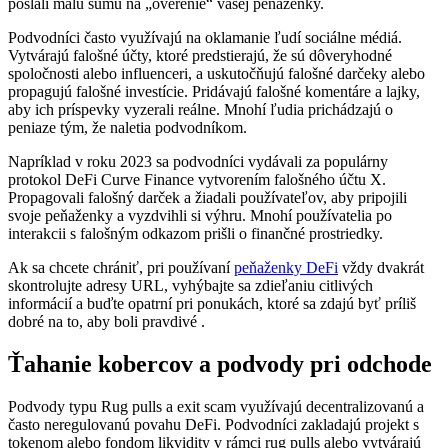
poslali malú sumu na „overenie“ vašej peňaženky.
Podvodníci často využívajú na oklamanie ľudí sociálne médiá.
Vytvárajú falošné účty, ktoré predstierajú, že sú dôveryhodné
spoločnosti alebo influenceri, a uskutočňujú falošné darčeky alebo
propagujú falošné investície. Pridávajú falošné komentáre a lajky,
aby ich príspevky vyzerali reálne. Mnohí ľudia prichádzajú o
peniaze tým, že naletia podvodníkom.
Napríklad v roku 2023 sa podvodníci vydávali za populárny
protokol DeFi Curve Finance vytvorením falošného účtu X.
Propagovali falošný darček a žiadali používateľov, aby pripojili
svoje peňaženky a vyzdvihli si výhru. Mnohí používatelia po
interakcii s falošným odkazom prišli o finančné prostriedky.
Ak sa chcete chrániť, pri používaní
peňaženky DeFi
vždy dvakrát
skontrolujte adresy URL, vyhýbajte sa zdieľaniu citlivých
informácií a buďte opatrní pri ponukách, ktoré sa zdajú byť príliš
dobré na to, aby boli pravdivé .
Ťahanie kobercov a podvody pri odchode
Podvody typu Rug pulls a exit scam využívajú decentralizovanú a
často neregulovanú povahu DeFi. Podvodníci zakladajú projekt s
tokenom alebo fondom likvidity v rámci rug pulls alebo vytvárajú