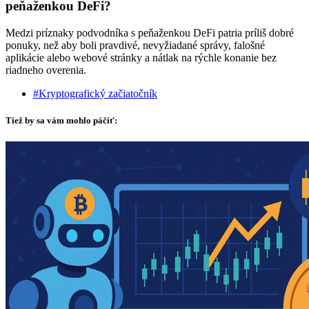
peňaženkou DeFi?
Medzi príznaky podvodníka s peňaženkou DeFi patria príliš dobré
ponuky, než aby boli pravdivé, nevyžiadané správy, falošné
aplikácie alebo webové stránky a nátlak na rýchle konanie bez
riadneho overenia.
#Kryptografický začiatočník
Tiež by sa vám mohlo páčiť: