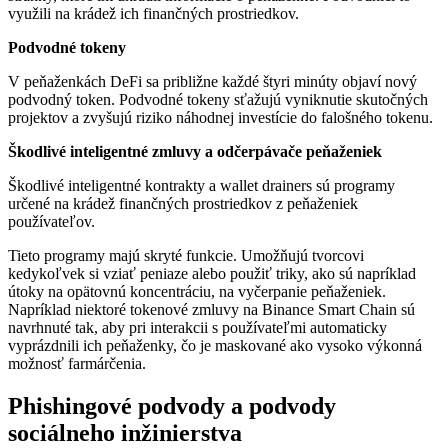
využili na krádež ich finančných prostriedkov.
Podvodné tokeny
V peňaženkách DeFi sa približne každé štyri minúty objaví nový
podvodný token. Podvodné tokeny sťažujú vyniknutie skutočných
projektov a zvyšujú riziko náhodnej investície do falošného tokenu.
Škodlivé inteligentné zmluvy a odčerpávače peňaženiek
Škodlivé inteligentné kontrakty a wallet drainers sú programy
určené na krádež finančných prostriedkov z peňaženiek
používateľov.
Tieto programy majú skryté funkcie. Umožňujú tvorcovi
kedykoľvek si vziať peniaze alebo použiť triky, ako sú napríklad
útoky na opätovnú koncentráciu, na vyčerpanie peňaženiek.
Napríklad niektoré tokenové zmluvy na Binance Smart Chain sú
navrhnuté tak, aby pri interakcii s používateľmi automaticky
vyprázdnili ich peňaženky, čo je maskované ako vysoko výkonná
možnosť farmárčenia.
Phishingové podvody a podvody
sociálneho inžinierstva