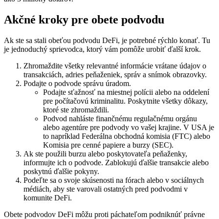
Akčné kroky pre obete podvodu
Ak ste sa stali obeťou podvodu DeFi, je potrebné rýchlo konať. Tu
je jednoduchý sprievodca, ktorý vám pomôže urobiť ďalší krok.
Zhromaždite všetky relevantné informácie vrátane údajov o
transakciách, adries peňaženiek, správ a snímok obrazovky.
Podajte o podvode správu úradom.
Podajte sťažnosť na miestnej polícii alebo na oddelení
pre počítačovú kriminalitu. Poskytnite všetky dôkazy,
ktoré ste zhromaždili.
Podvod nahláste finančnému regulačnému orgánu
alebo agentúre pre podvody vo vašej krajine. V USA je
to napríklad Federálna obchodná komisia (FTC) alebo
Komisia pre cenné papiere a burzy (SEC).
Ak ste použili burzu alebo poskytovateľa peňaženky,
informujte ich o podvode. Zablokujú ďalšie transakcie alebo
poskytnú ďalšie pokyny.
Podeľte sa o svoje skúsenosti na fórach alebo v sociálnych
médiách, aby ste varovali ostatných pred podvodmi v
komunite DeFi.
Obete podvodov DeFi môžu proti páchateľom podniknúť právne