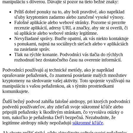
manipuláciu s dôverou. Dávajte si pozor na tieto bežné znaky:
Príliš dobré ponuky na to, aby boli pravdivé, ako napríklad
sľuby kryptomien zadarmo alebo zaručené vysoké výnosy.
Falošné aplikácie alebo webové stránky. Pozorne si prezrite
recenzie aplikácií, adresy URL a značky, aby ste si overili, či
sú aplikácie alebo webové stránky legitímne.
Nevyžiadané správy. Buďte opatrní, ak vás niekto kontaktuje
s ponukami, najmä na sociálnych sieťach alebo v aplikáciách
na zasielanie správ.
Tlak na rýchle konanie. Podvodníci vás tlačia do rýchlych
rozhodnutí bez dostatočného času na overenie informácií.
Podvodníci používajú aj technické metódy, ako je napríklad
oprašovanie peňaženiek, čo znamená posielanie malých množstiev
kryptomeny na sledovanie vašej aktivity. Toto spojenie využívajú na
manipuláciu s vašou peňaženkou, ak s týmito prostriedkami
komunikujete.
Ďalší bežný podvod zahŕňa falošné airdropy, pri ktorých podvodníci
podvedú používateľov, aby zdieľali svoje súkromné kľúče alebo
pripojili peňaženky k škodlivým stránkam, čo vyvoláva otázky o
tom, nakoľko je peňaženka DeFi bezpečná. Nezabudnite, že
legitímne airdropy nikdy nepožadujú
súkromné kľúče
.
Ak chcete znížiť riziká, vždy aktualizujte softvér svojej peňaženky.