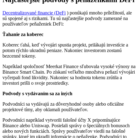
Decentralizované financie (DeFi
) ponúkajú mnoho príležitostí, ale
sú spojené aj s rizikami. Tu sú najčastejšie podvody zamerané na
používateľov peňaženiek DeFi:
Ťahanie za koberec
Koberec ťahá, keď vývojári spustia projekt, prilákajú investície a
potom rýchlo ukradnú peniaze. Nakoniec investorom zostanú
bezcenné tokeny.
Napríklad spoločnosť Meerkat Finance sľubovala vysoké výnosy na
Binance Smart Chain. Po získaní veľkého množstva peňazí vývojári
vyčerpali fond likvidity. Nakoniec sa hodnota tokenu zrútila a
investori prišli o svoje prostriedky.
Podvody s vydávaním sa za iných
Podvodníci sa vydávajú za dôveryhodné osoby alebo oficiálne
projektové tímy, aby oklamali používateľov.
Podvodníci napríklad vytvorili falošné účty X pripomínajúce
Binance alebo Uniswap. Posielali správy o špeciálnych bonusoch
alebo nových funkciách. Správy používateľov viedli na falošné
stránky, ktoré im ukradli informácie o peňaženke. Podvodníci to