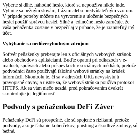
Vyberte si dlhé, náhodné heslo, ktoré sa nepoužíva nikde inde.
Vyhnite sa bežným slovám, frázam alebo predvídateľným vzorom.
V prípade potreby môžete na vytvorenie a uloženie bezpečných
hesiel použiť správcu hesiel. Silné a jedinečné heslo zaručuje, že
vaša peňaženka zostane v bezpečí aj v prípade, že je zraniteľný iný
účet.
Vyhýbanie sa nedôveryhodným zdrojom
Softvér peňaženky preberajte len z oficiálnych webových stránok
alebo obchodov s aplikáciami. Buďte opatrní pri odkazoch v e-
mailoch, správach alebo príspevkoch v sociálnych médiách, pretože
podvodníci často používajú falošné webové stránky na krádež
informácií. Skontrolujte, či sa v adresách URL nevyskytujú
pravopisné chyby, a uistite sa, že webová stránka používa protokol
HTTPS. Ak sa vám niečo nezdá, pred pokračovaním dvakrát
skontrolujte jej legitímnosť.
Podvody s peňaženkou DeFi Záver
Peňaženky DeFi sú prospešné, ale sú spojené s rizikami, pretože
podvody, ako je ťahanie koberčekov, phishing a škodlivé zmluvy, sú
bežné.