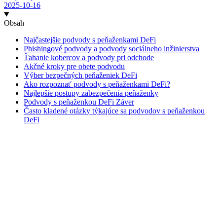
2025-10-16
Obsah
Najčastejšie podvody s peňaženkami DeFi
Phishingové podvody a podvody sociálneho inžinierstva
Ťahanie kobercov a podvody pri odchode
Akčné kroky pre obete podvodu
Výber bezpečných peňaženiek DeFi
Ako rozpoznať podvody s peňaženkami DeFi?
Najlepšie postupy zabezpečenia peňaženky
Podvody s peňaženkou DeFi Záver
Často kladené otázky týkajúce sa podvodov s peňaženkou
DeFi