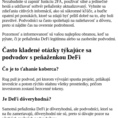
Nezabudnite si zapnúť funkciu 2FA, používať silné a jedinečné
heslá a udržiavať softvér peňaženky aktualizovaný. Vyhnite sa
zdieľaniu citlivých informácií, ako sú súkromné kľúče, a buďte
opatrní pri ponukách, ktoré sa zdajú byť príliš dobré na to, aby boli
pravdivé. Podvodníci sa často spoliehajú na naliehavosť a dôveru,
preto si nájdite čas na overenie podrobností.
Pozornosť a informovanosť sú vašou najlepšou obranou, keď sa
pýtate, či je peňaženka DeFi legitímna alebo sa zaoberáte podvodmi.
Často kladené otázky týkajúce sa
podvodov s peňaženkou DeFi
Čo je to ťahanie koberca?
Rug pull je podvod, pri ktorom vývojári spustia projekt, prilákajú
investície a potom rýchlo stiahnu všetky prostriedky, pričom
investorom zostanú bezcenné tokeny.
Je DeFi dôveryhodná?
Samotná peňaženka DeFi je dôveryhodná, ale podvodníci, ktorí sa
na ňu zameriavajú, dôveryhodní nie sú, preto si dávajte pozor na