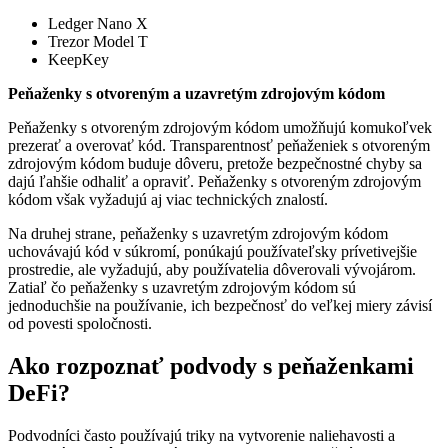
Ledger Nano X
Trezor Model T
KeepKey
Peňaženky s otvoreným a uzavretým zdrojovým kódom
Peňaženky s otvoreným zdrojovým kódom umožňujú komukoľvek
prezerať a overovať kód. Transparentnosť peňaženiek s otvoreným
zdrojovým kódom buduje dôveru, pretože bezpečnostné chyby sa
dajú ľahšie odhaliť a opraviť. Peňaženky s otvoreným zdrojovým
kódom však vyžadujú aj viac technických znalostí.
Na druhej strane, peňaženky s uzavretým zdrojovým kódom
uchovávajú kód v súkromí, ponúkajú používateľsky prívetivejšie
prostredie, ale vyžadujú, aby používatelia dôverovali vývojárom.
Zatiaľ čo peňaženky s uzavretým zdrojovým kódom sú
jednoduchšie na používanie, ich bezpečnosť do veľkej miery závisí
od povesti spoločnosti.
Ako rozpoznať podvody s peňaženkami
DeFi?
Podvodníci často používajú triky na vytvorenie naliehavosti a