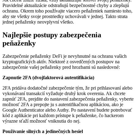
Pravidelné aktualizácie odstraňujú bezpečnostné chyby a zlepšujú
ochranu. Okrem toho používajte viacero peňaženiek namiesto toho,
aby ste všetky svoje prostriedky uchovávali v jednej. Takto strata
jednej peňaženky neovplyvní všetko.
Najlepšie postupy zabezpečenia
peňaženky
Zabezpečenie peňaženky DeFi je nevyhnutné na ochranu vašich
kryptografických aktív. Niektoré z osvedčených postupov na
zabezpečenie vašej peňaženky pred hrozbami sú nasledovné:
Zapnutie 2FA (dvojfaktorová autentifikácia)
2FA pridáva dodatočné zabezpečenie tým, že pri prihlasovaní alebo
vykonávaní transakcií vyžaduje druhý krok overenia. Ak chcete
zapnúť 2FA, prejdite do nastavení zabezpečenia peňaženky, vyberte
možnosť 2FA a prepojte ju s autentifikačnou aplikáciou, ako je
Google Authenticator alebo Authy. Po nastavení budete potrebovať
kód z aplikácie pri každom prístupe k peňaženke, čo hackerom
výrazne sťaží možnosť vniknutia do nej.
Používanie silných a jedinečných hesiel