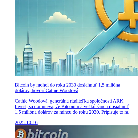
Bitcoin by mohol do roku 2030 dosiahnuť 1,5 milióna
dolárov, hovorí Cathie Woodová
Cathie Woodová, generálna riaditeľka spoločnosti ARK
Invest, sa domnieva, že Bitcoin má veľkú šancu dosiahnuť
1,5 milióna dolárov za mincu do roku 2030. Pripisuje to ra..
2025-10-16