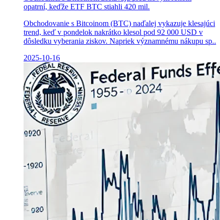
opatrní, keďže ETF BTC stiahli 420 mil.
Obchodovanie s Bitcoinom (BTC) naďalej vykazuje klesajúci
trend, keď v pondelok nakrátko klesol pod 92 000 USD v
dôsledku vyberania ziskov. Napriek významnému nákupu sp..
2025-10-16