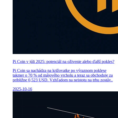
Pi Coin v júli 2025: potenciál na oživenie alebo ďalší pokles?
Pi Coin sa nachádza na križovatke po výraznom poklese
takmer o 70 % od májového vrcholu a teraz sa obchoduje za
približne 0,523 USD. Vzhľadom na neistotu na trhu zostáv..
2025-10-16