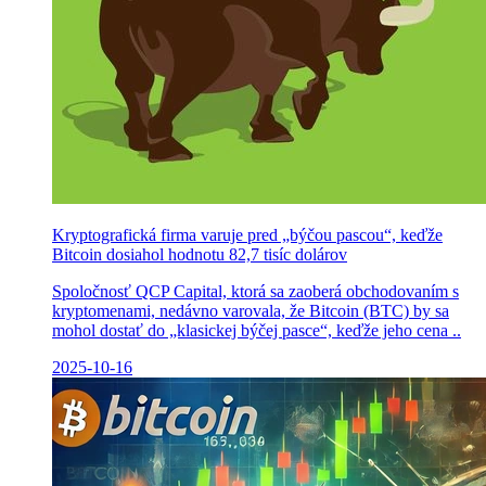
Kryptografická firma varuje pred „býčou pascou“, keďže
Bitcoin dosiahol hodnotu 82,7 tisíc dolárov
Spoločnosť QCP Capital, ktorá sa zaoberá obchodovaním s
kryptomenami, nedávno varovala, že Bitcoin (BTC) by sa
mohol dostať do „klasickej býčej pasce“, keďže jeho cena ..
2025-10-16