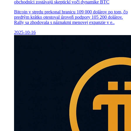
obchodníci zostávajú skeptickí voči dynamike BTC
Bitcoin v stredu prekonal hranicu 109 000 dolárov po tom, čo
predtým krátko otestoval úroveň podpory 105 200 dolárov.
Rally sa zhodovala s náznakmi menovej expanzie v e..
2025-10-16