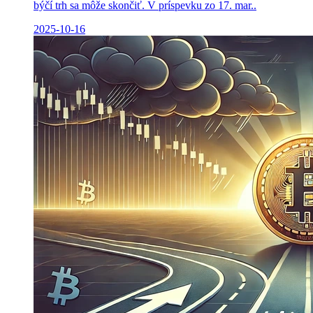
býčí trh sa môže skončiť. V príspevku zo 17. mar..
2025-10-16