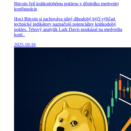
Bitcoin čelí krátkodobému poklesu v dôsledku medvedej
konfigurácie
Hoci Bitcoin si zachováva silný dlhodobý býčí výhľad,
technické indikátory naznačujú potenciálny krátkodobý
pokles. Trhový analytik Lark Davis poukázal na medvediu
konf..
2025-10-16