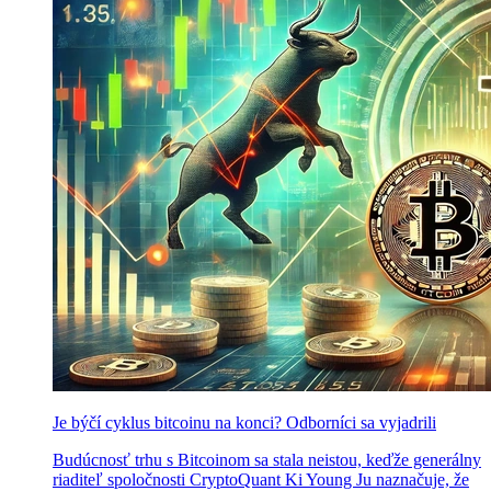
Je býčí cyklus bitcoinu na konci? Odborníci sa vyjadrili
Budúcnosť trhu s Bitcoinom sa stala neistou, keďže generálny
riaditeľ spoločnosti CryptoQuant Ki Young Ju naznačuje, že