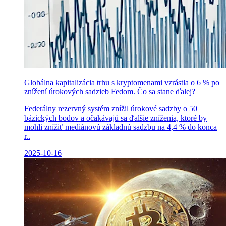
Globálna kapitalizácia trhu s kryptomenami vzrástla o 6 % po
znížení úrokových sadzieb Fedom. Čo sa stane ďalej?
Federálny rezervný systém znížil úrokové sadzby o 50
bázických bodov a očakávajú sa ďalšie zníženia, ktoré by
mohli znížiť mediánovú základnú sadzbu na 4,4 % do konca
r..
2025-10-16