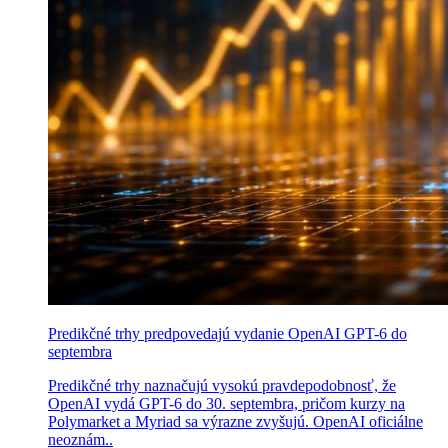
Predikčné trhy predpovedajú vydanie OpenAI GPT-6 do
septembra
Predikčné trhy naznačujú vysokú pravdepodobnosť, že
OpenAI vydá GPT-6 do 30. septembra, pričom kurzy na
Polymarket a Myriad sa výrazne zvyšujú. OpenAI oficiálne
neoznám..