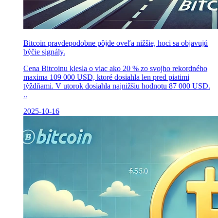
Bitcoin pravdepodobne pôjde oveľa nižšie, hoci sa objavujú
býčie signály.
Cena Bitcoinu klesla o viac ako 20 % zo svojho rekordného
maxima 109 000 USD, ktoré dosiahla len pred piatimi
týždňami. V utorok dosiahla najnižšiu hodnotu 87 000 USD.
..
2025-10-16