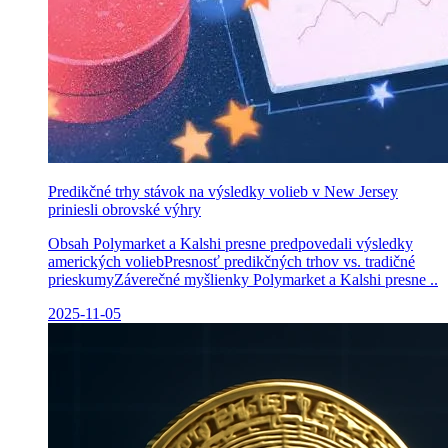
Predikčné trhy stávok na výsledky volieb v New Jersey
priniesli obrovské výhry
Obsah Polymarket a Kalshi presne predpovedali výsledky
amerických voliebPresnosť predikčných trhov vs. tradičné
prieskumyZáverečné myšlienky Polymarket a Kalshi presne ..
2025-11-05