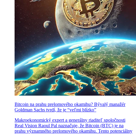
Bitcoin na prahu prelomového okamihu? Bývalý manažér
Goldman Sachs tvrdí, že je “veľmi blízko”
Makroekonomický expert a generálny riaditeľ spoločnosti
Real Vision Raoul Pal naznačuje, že Bitcoin (BTC) je na
prahu významného prelomového okamihu. Tento potenciálny