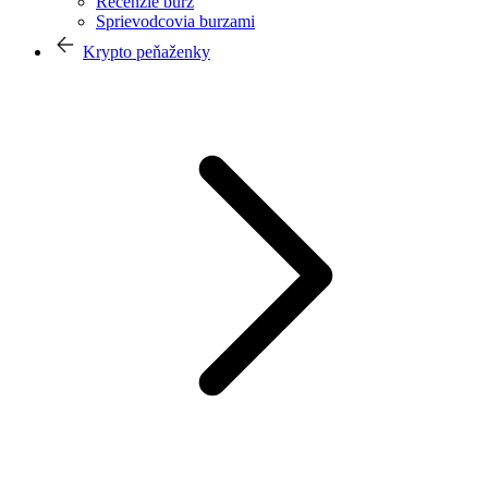
Recenzie búrz
Sprievodcovia burzami
Krypto peňaženky