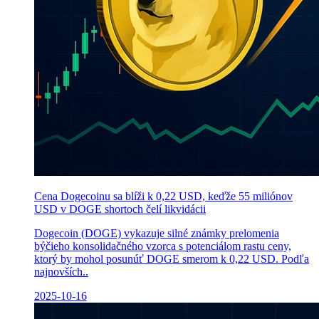
Cena Dogecoinu sa blíži k 0,22 USD, keďže 55 miliónov
USD v DOGE shortoch čelí likvidácii
Dogecoin (DOGE) vykazuje silné známky prelomenia
býčieho konsolidačného vzorca s potenciálom rastu ceny,
ktorý by mohol posunúť DOGE smerom k 0,22 USD. Podľa
najnovších..
2025-10-16