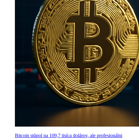
Bitcoin stúpol na 109,7 tisíca dolárov, ale profesionálni