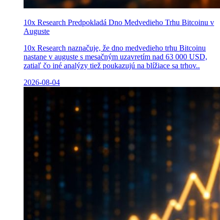
10x Research Predpokladá Dno Medvedieho Trhu Bitcoinu v
Auguste
10x Research naznačuje, že dno medvedieho trhu Bitcoinu
nastane v auguste s mesačným uzavretím nad 63 000 USD,
zatiaľ čo iné analýzy tiež poukazujú na blížiace sa trhov..
2026-08-04