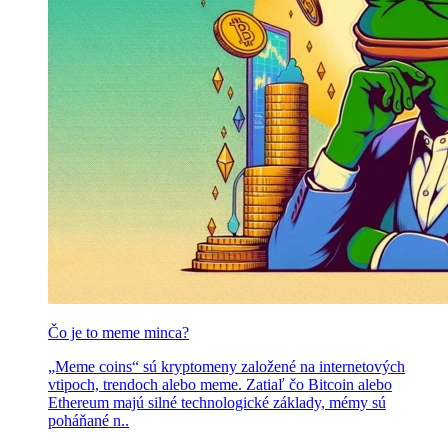
Čo je to meme minca?
„Meme coins“ sú kryptomeny založené na internetových
vtipoch, trendoch alebo meme. Zatiaľ čo Bitcoin alebo
Ethereum majú silné technologické základy, mémy sú
poháňané n..