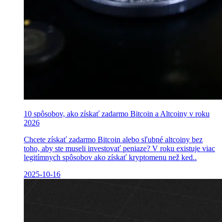
10 spôsobov, ako získať zadarmo Bitcoin a Altcoiny v roku
2026
Chcete získať zadarmo Bitcoin alebo sľubné altcoiny bez
toho, aby ste museli investovať peniaze? V roku existuje viac
legitímnych spôsobov ako získať kryptomenu než ked..
2025-10-16