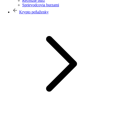
Recenzie búrz
Sprievodcovia burzami
Krypto peňaženky