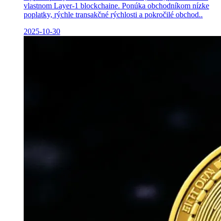
vlastnom Layer-1 blockchaine. Ponúka obchodníkom nízke
poplatky, rýchle transakčné rýchlosti a pokročilé obchod..
2025-10-30