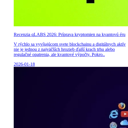
Recenzia qLABS 2026: Príprava kryptomien na kvantovú éru
V rýchlo sa vyvíjajúcom svete blockchainu a digitálnych aktív
nie je jednou z najväčších hrozieb ďalší krach trhu alebo
regulačné opatrenia, ale kvantové výpočty. Pokro..
2026-01-18