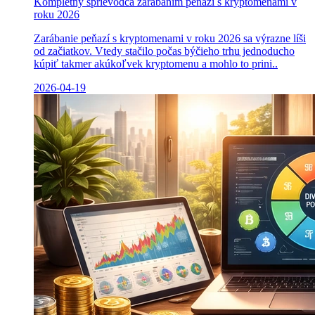
Kompletný sprievodca zarábaním peňazí s kryptomenami v
roku 2026
Zarábanie peňazí s kryptomenami v roku 2026 sa výrazne líši
od začiatkov. Vtedy stačilo počas býčieho trhu jednoducho
kúpiť takmer akúkoľvek kryptomenu a mohlo to prini..
2026-04-19