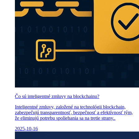
Čo sú inteligentné zmluvy na blockchainu?
Inteligentné zmluvy, založené na technológii blockchain,
zabezpečujú transparentnosť, bezpečnosť a efektívnosť tým,
že eliminujú potrebu spoliehania sa na tretie strany..
2025-10-16