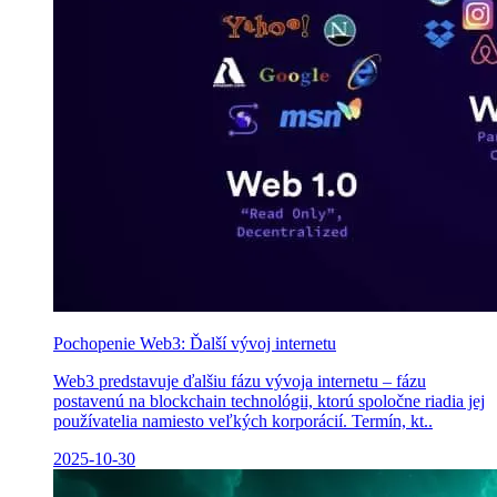
Pochopenie Web3: Ďalší vývoj internetu
Web3 predstavuje ďalšiu fázu vývoja internetu – fázu
postavenú na blockchain technológii, ktorú spoločne riadia jej
používatelia namiesto veľkých korporácií. Termín, kt..
2025-10-30