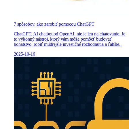
7 spôsobov, ako zarobiť pomocou ChatGPT
ChatGPT, AI chatbot od OpenAI, nie je len na chatovanie. Je
to výkonný nástroj, ktorý vám môže pomôcť budovať
bohatstvo, robiť múdrejšie investičné rozhodnutia a ľahšie..
2025-10-16