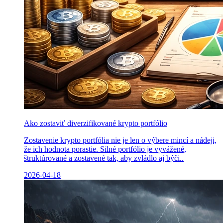
Ako zostaviť diverzifikované krypto portfólio
Zostavenie krypto portfólia nie je len o výbere mincí a nádeji,
že ich hodnota porastie. Silné portfólio je vyvážené,
štruktúrované a zostavené tak, aby zvládlo aj býči..
2026-04-18