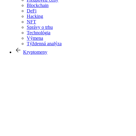
Blockchain
DeFi
Hacking
NFT
Správy o trhu
Technológia
Výmena
Týždenná analýza
Kryptomeny