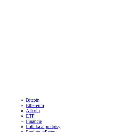
Bitcoin
Ethereum
Altcoin
ETF
Financie
Politika a predpisy
Predpoveď ceny