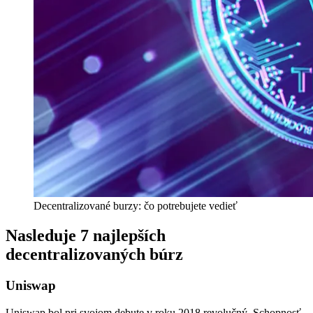
Decentralizované burzy: čo potrebujete vedieť
Nasleduje 7 najlepších
decentralizovaných búrz
Uniswap
Uniswap bol pri svojom debute v roku 2018 revolučný. Schopnosť