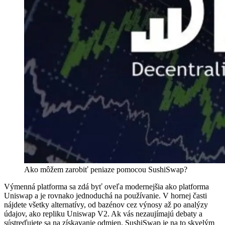
Ako môžem zarobiť peniaze pomocou SushiSwap?
Výmenná platforma sa zdá byť oveľa modernejšia ako platforma
Uniswap a je rovnako jednoduchá na používanie. V hornej časti
nájdete všetky alternatívy, od bazénov cez výnosy až po analýzy
údajov, ako repliku Uniswap V2. Ak vás nezaujímajú debaty a
sústreďujete sa na získavanie odmien, SushiSwap je na to skvelým