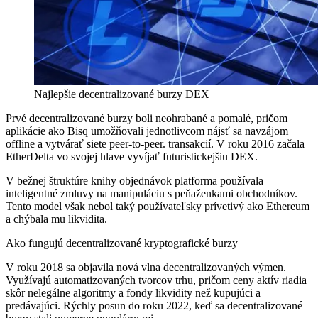
Najlepšie decentralizované burzy DEX
Prvé decentralizované burzy boli neohrabané a pomalé, pričom
aplikácie ako Bisq umožňovali jednotlivcom nájsť sa navzájom
offline a vytvárať siete peer-to-peer. transakcií. V roku 2016 začala
EtherDelta vo svojej hlave vyvíjať futuristickejšiu DEX.
V bežnej štruktúre knihy objednávok platforma používala
inteligentné zmluvy na manipuláciu s peňaženkami obchodníkov.
Tento model však nebol taký používateľsky prívetivý ako Ethereum
a chýbala mu likvidita.
Ako fungujú decentralizované kryptografické burzy
V roku 2018 sa objavila nová vlna decentralizovaných výmen.
Využívajú automatizovaných tvorcov trhu, pričom ceny aktív riadia
skôr nelegálne algoritmy a fondy likvidity než kupujúci a
predávajúci. Rýchly posun do roku 2022, keď sa decentralizované