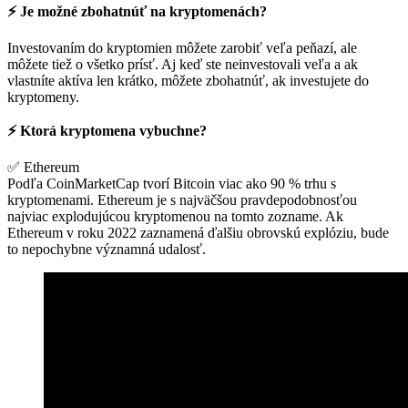
⚡️ Je možné zbohatnúť na kryptomenách?
Investovaním do kryptomien môžete zarobiť veľa peňazí, ale
môžete tiež o všetko prísť. Aj keď ste neinvestovali veľa a ak
vlastníte aktíva len krátko, môžete zbohatnúť, ak investujete do
kryptomeny.
⚡️ Ktorá kryptomena vybuchne?
✅ Ethereum
Podľa CoinMarketCap tvorí Bitcoin viac ako 90 % trhu s
kryptomenami. Ethereum je s najväčšou pravdepodobnosťou
najviac explodujúcou kryptomenou na tomto zozname. Ak
Ethereum v roku 2022 zaznamená ďalšiu obrovskú explóziu, bude
to nepochybne významná udalosť.