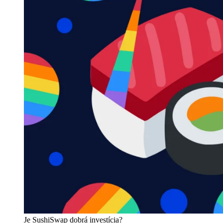
Je SushiSwap dobrá investícia?