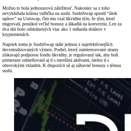
Možno to bola jednorazová záležitosť. Nakoniec sa z toho
nevyklubala krásna vidlička na sushi. SushiSwap spustil “útok
upírov” na Uniswap, čím mu vzal likviditu tým, že tým, ktorí
migrovali, ponúkol veľké bonusy a lákadlá na konverziu. Len za
dva dni bolo odstránených viac ako 1 miliarda dolárov v
kryptomenách.
Napriek tomu je SushiSwap stále jednou z najefektívnejších
decentralizovaných výmen. Podiel, ktorý zainteresované strany
získavajú podporou fondu likvidity, je regulovaný tak, aby boli
primerane odmeňovaní aj tí s menšími aktívami, nielen tí s
obrovskými vkladmi. K dispozícii sú aj zábavné bonusy s témou
sushi.