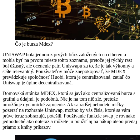
Čo je burza Mdex?
UNISWAP bola jednou z prvých búrz založených na ethereu a
mohla byť na prvom mieste tohto zoznamu, pretože jej rýchly rast
bol úžasný, ale ocenenie patrí Uniswapu za to, že je tak výkonný a
stále relevantný. Používateľov môže znepokojovať, že MDEX
prevádzkuje spoločnosť Huobi, ktorá je centralizovaná, zatiaľ čo
Uniswap je úplne decentralizovaná.
Domovská stránka MDEX, ktorá sa javí ako centralizovaná burza s
grafmi a údajmi, je podobná. Nie je na tom nič zlé, pretože
umožňuje dynamické zapojenie. Ak sa radšej nebudete mlčky
pozerať na rozhranie Uniswap, možno by vás čísla, ktoré sa vám
práve teraz zobrazujú, potešili. Používanie funkcie swap je rovnako
jednoduché ako doteraz a môžete ju použiť aj na nákup alebo predaj
priamo z knihy príkazov.