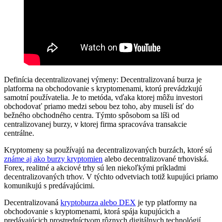
Definícia decentralizovanej výmeny: Decentralizovaná burza je
platforma na obchodovanie s kryptomenami, ktorú prevádzkujú
samotní používatelia. Je to metóda, vďaka ktorej môžu investori
obchodovať priamo medzi sebou bez toho, aby museli ísť do
bežného obchodného centra. Týmto spôsobom sa líši od
centralizovanej burzy, v ktorej firma spracováva transakcie
centrálne.
Kryptomeny sa používajú na decentralizovaných burzách, ktoré sú
známe aj ako burzy kryptomien
alebo decentralizované trhoviská.
Forex, realitné a akciové trhy sú len niekoľkými príkladmi
decentralizovaných trhov. V týchto odvetviach totiž kupujúci priamo
komunikujú s predávajúcimi.
Decentralizovaná
kryptoburza alebo DEX
je typ platformy na
obchodovanie s kryptomenami, ktorá spája kupujúcich a
predávajúcich prostredníctvom rôznych digitálnych technológií.