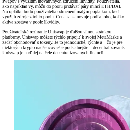
swapov s využitím inovatívnych združení likvidity. Používatelia,
ako napríklad vy, môžu do poolu pridávať páry mincí ETH/DAI.
Na oplátku budú používatelia odmenení malým poplatkom, keď
využijú zdroje z tohto poolu. Cena sa stanovuje podľa toho, koľko
aktíva zostáva v poole likvidity.
Používateľské rozhranie Uniswap je ďalšou silnou stránkou
platformy. Uniswap môžete rýchlo pripojiť k svojej MetaMaske a
začať obchodovať s tokeny. Je to jednoduché, rýchle a – čo je pre
niektorých krypto nadšencov ešte podstatnejšie – decentralizované.
Uniswap je naďalej na čele decentralizovaných financií.