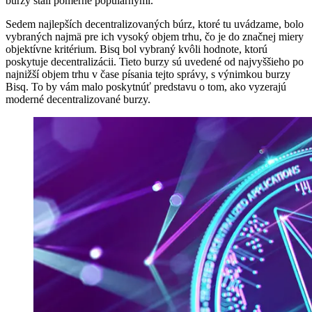
burzy stali pomerne populárnymi.
Sedem najlepších decentralizovaných búrz, ktoré tu uvádzame, bolo
vybraných najmä pre ich vysoký objem trhu, čo je do značnej miery
objektívne kritérium. Bisq bol vybraný kvôli hodnote, ktorú
poskytuje decentralizácii. Tieto burzy sú uvedené od najvyššieho po
najnižší objem trhu v čase písania tejto správy, s výnimkou burzy
Bisq. To by vám malo poskytnúť predstavu o tom, ako vyzerajú
moderné decentralizované burzy.