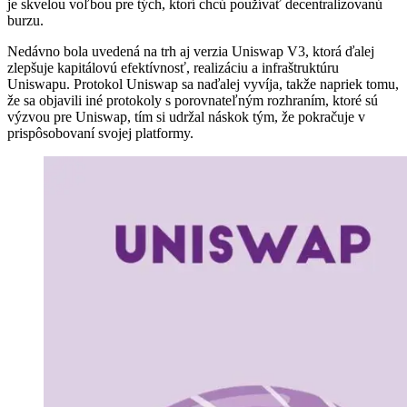
je skvelou voľbou pre tých, ktorí chcú používať decentralizovanú
burzu.
Nedávno bola uvedená na trh aj verzia Uniswap V3, ktorá ďalej
zlepšuje kapitálovú efektívnosť, realizáciu a infraštruktúru
Uniswapu. Protokol Uniswap sa naďalej vyvíja, takže napriek tomu,
že sa objavili iné protokoly s porovnateľným rozhraním, ktoré sú
výzvou pre Uniswap, tím si udržal náskok tým, že pokračuje v
prispôsobovaní svojej platformy.