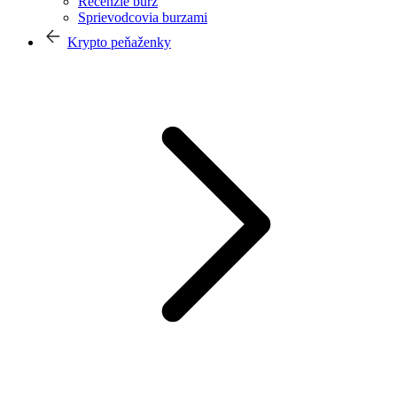
Recenzie búrz
Sprievodcovia burzami
Krypto peňaženky