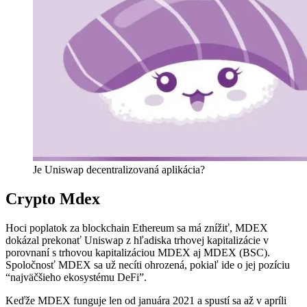
Je Uniswap decentralizovaná aplikácia?
Crypto Mdex
Hoci poplatok za blockchain Ethereum sa má znížiť, MDEX
dokázal prekonať Uniswap z hľadiska trhovej kapitalizácie v
porovnaní s trhovou kapitalizáciou MDEX aj MDEX (BSC).
Spoločnosť MDEX sa už necíti ohrozená, pokiaľ ide o jej pozíciu
“najväčšieho ekosystému DeFi”.
Keďže MDEX funguje len od januára 2021 a spustí sa až v apríli