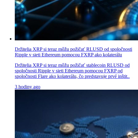
Držitelia XRP si teraz môžu požičať RLUSD od spoločnosti
Ripple v sieti Ethereum pomocou FXRP ako kolaterálu
Držitelia XRP si teraz môžu požičať stablecoin RLUSD od
spoločnosti Ripple v sieti Ethereum pomocou FXRP od
spoločnosti Flare ako kolaterálu, čo predstavuje prvé inštit..
3 hodiny ago