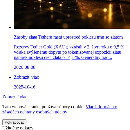
Zásoby zlata Tetheru rastú uprostred poklesu trhu so zlatom
Rezervy Tether Gold (XAUt) vzrástli v 2. štvrťroku o 9,5 %
vďaka zvýšenému dopytu po tokenizovanej expozícii zlatu,
napriek poklesu cien zlata o 14,1 %. Generálny riadi..
2026-08-08
Zobraziť viac
2025-10-16
Zobraziť viac
Táto webová stránka používa súbory cookie.
Viac informácií o
zásadách ochrany osobných údajov
Pokračovať
Užitočné odkazy