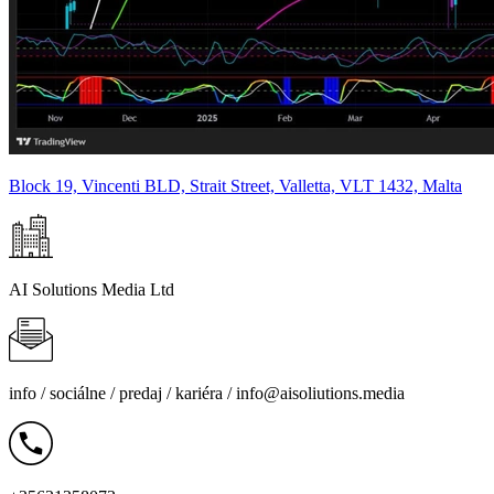
Block 19, Vincenti BLD, Strait Street, Valletta, VLT 1432, Malta
AI Solutions Media Ltd
info /
sociálne
/
predaj
/
kariéra
/
info@aisoliutions.media