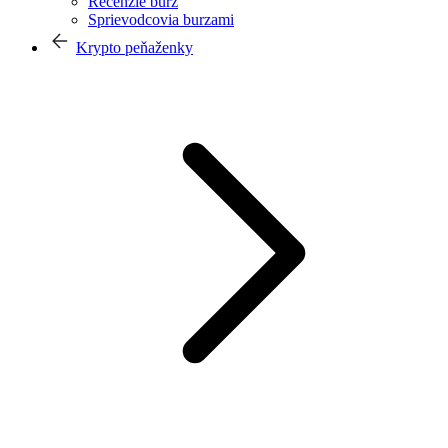
Recenzie búrz
Sprievodcovia burzami
Krypto peňaženky