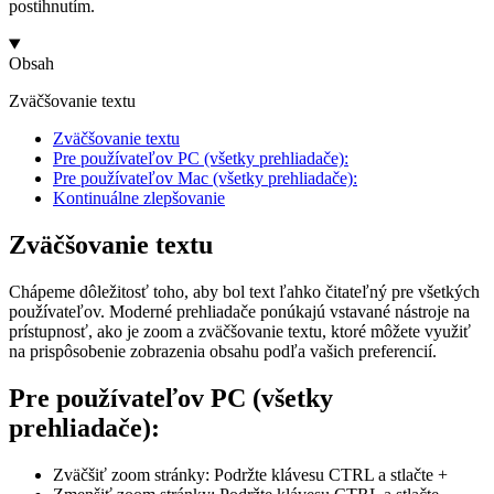
postihnutím.
Obsah
Zväčšovanie textu
Zväčšovanie textu
Pre používateľov PC (všetky prehliadače):
Pre používateľov Mac (všetky prehliadače):
Kontinuálne zlepšovanie
Zväčšovanie textu
Chápeme dôležitosť toho, aby bol text ľahko čitateľný pre všetkých
používateľov. Moderné prehliadače ponúkajú vstavané nástroje na
prístupnosť, ako je zoom a zväčšovanie textu, ktoré môžete využiť
na prispôsobenie zobrazenia obsahu podľa vašich preferencií.
Pre používateľov PC (všetky
prehliadače):
Zväčšiť zoom stránky: Podržte klávesu CTRL a stlačte +