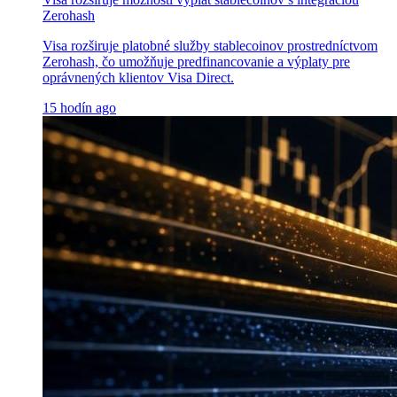
Zerohash
Visa rozširuje platobné služby stablecoinov prostredníctvom
Zerohash, čo umožňuje predfinancovanie a výplaty pre
oprávnených klientov Visa Direct.
15 hodín ago