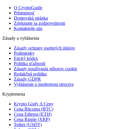
O CryptoGuide
Prístupnosť
Domovská stránka
Zrieknutie sa zodpovednosti
Kontaktujte nás
Zásady a vyhlásenia
Zásady ochrany osobných údajov
Podmienky
Etický kódex
Politika sťažností
Zásady používania súborov cookie
Redakčná politika
Zásady GDPR
Vyhlásenie o modernom otroctve
Kryptomena
Krypto Grafy A Ceny
Cena Bitcoinu (BTC)
Cena Etherea (ETH)
Cena Ripple (XRP)
Tether (USDT)