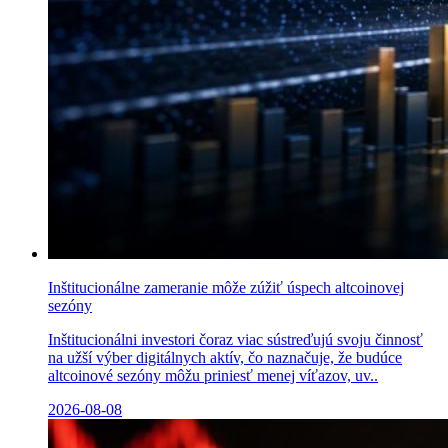
Inštitucionálne zameranie môže zúžiť úspech altcoinovej
sezóny
Inštitucionálni investori čoraz viac sústreďujú svoju činnosť
na užší výber digitálnych aktív, čo naznačuje, že budúce
altcoinové sezóny môžu priniesť menej víťazov, uv..
2026-08-08