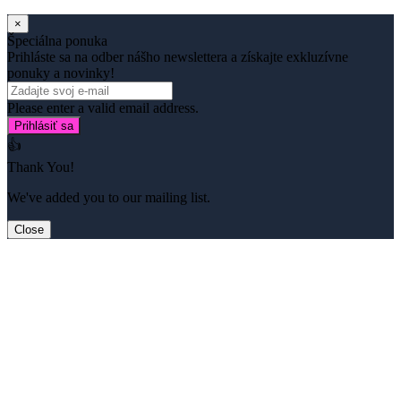
×
Špeciálna ponuka
Prihláste sa na odber nášho newslettera a získajte exkluzívne
ponuky a novinky!
Please enter a valid email address.
Prihlásiť sa
👍
Thank You!
We've added you to our mailing list.
Close