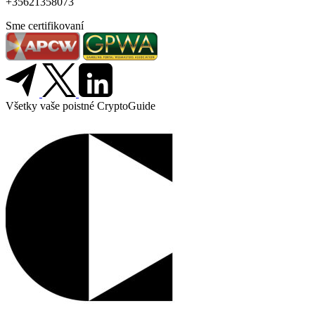
+35621358073
Sme certifikovaní
Všetky vaše poistné CryptoGuide