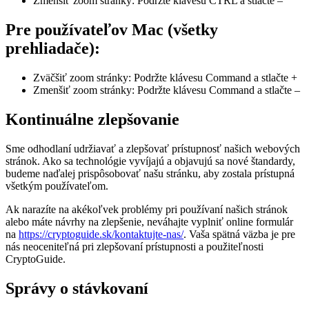
Zmenšiť zoom stránky: Podržte klávesu CTRL a stlačte –
Pre používateľov Mac (všetky
prehliadače):
Zväčšiť zoom stránky: Podržte klávesu Command a stlačte +
Zmenšiť zoom stránky: Podržte klávesu Command a stlačte –
Kontinuálne zlepšovanie
Sme odhodlaní udržiavať a zlepšovať prístupnosť našich webových
stránok. Ako sa technológie vyvíjajú a objavujú sa nové štandardy,
budeme naďalej prispôsobovať našu stránku, aby zostala prístupná
všetkým používateľom.
Ak narazíte na akékoľvek problémy pri používaní našich stránok
alebo máte návrhy na zlepšenie, neváhajte vyplniť online formulár
na
https://cryptoguide.sk/kontaktujte-nas/
. Vaša spätná väzba je pre
nás neoceniteľná pri zlepšovaní prístupnosti a použiteľnosti
CryptoGuide.
Správy o stávkovaní