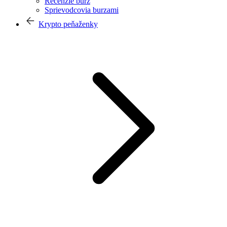
Recenzie búrz
Sprievodcovia burzami
Krypto peňaženky