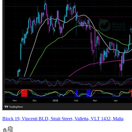
Block 19, Vincenti BLD, Strait Street, Valletta, VLT 1432, Malta