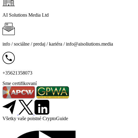
AI Solutions Media Ltd
info /
sociálne
/
predaj
/
kariéra
/
info@aisoliutions.media
+35621358073
Sme certifikovaní
Všetky vaše poistné CryptoGuide