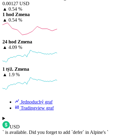
0.00127 USD
▲
0.54 %
1 hod Zmena
▲
0.54 %
24 hod Zmena
▲
4.09 %
1 týž. Zmena
▲
1.9 %
Jednoduchý graf
Tradingview graf
USD
` is available. Did you forget to add `defer` in Alpine's `