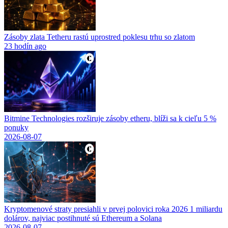
Zásoby zlata Tetheru rastú uprostred poklesu trhu so zlatom
23 hodín ago
Bitmine Technologies rozširuje zásoby etheru, blíži sa k cieľu 5 %
ponuky
2026-08-07
Kryptomenové straty presiahli v prvej polovici roka 2026 1 miliardu
dolárov, najviac postihnuté sú Ethereum a Solana
2026-08-07