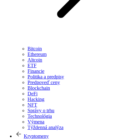
Bitcoin
Ethereum
Altcoin
ETF
Financie
Politika a predpisy
Predpoveď ceny
Blockchain
DeFi
Hacking
NFT
Správy o trhu
Technológia
Výmena
Týždenná analýza
Kryptomeny