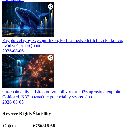
Krypto veľryby zvyšujú držbu, keď sa medvedí trh blíži ku koncu,
uvádza CryptoQuant
2026-08-06
On-chain aktivita Bitcoinu vrcholí v roku 2026 uprostred exploitu
Coldcard, K33 naznačuje potenciálny vzorec dna
2026-08-05
Reserve Rights
Štatistiky
Objem
6756815.68