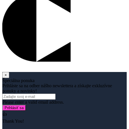
×
Špeciálna ponuka
Prihláste sa na odber nášho newslettera a získajte exkluzívne
ponuky a novinky!
Please enter a valid email address.
Prihlásiť sa
👍
Thank You!