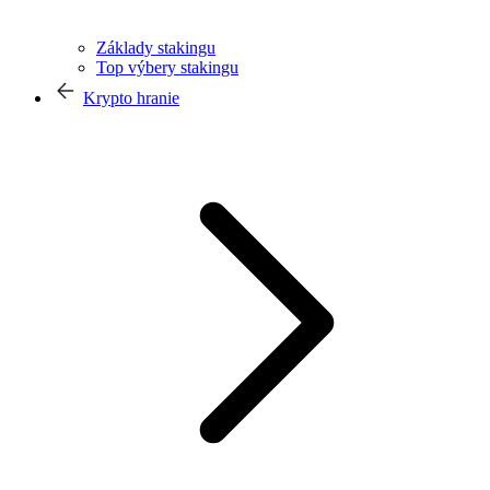
Základy stakingu
Top výbery stakingu
Krypto hranie