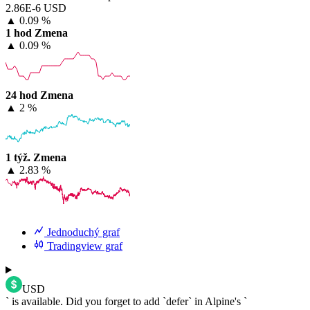
2.86E-6 USD
▲
0.09 %
1 hod Zmena
▲
0.09 %
24 hod Zmena
▲
2 %
1 týž. Zmena
▲
2.83 %
Jednoduchý graf
Tradingview graf
USD
` is available. Did you forget to add `defer` in Alpine's `