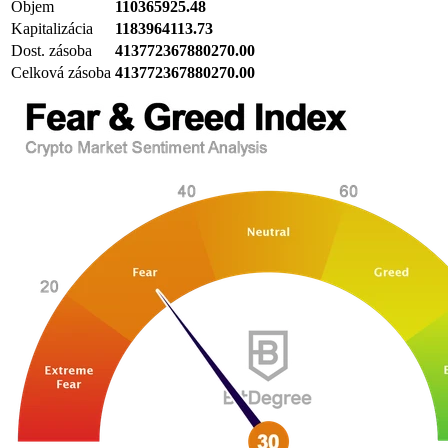
Objem
110365925.48
Kapitalizácia
1183964113.73
Dost. zásoba
413772367880270.00
Celková zásoba
413772367880270.00