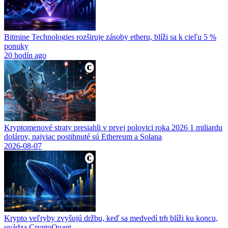
Bitmine Technologies rozširuje zásoby etheru, blíži sa k cieľu 5 %
ponuky
20 hodín ago
Kryptomenové straty presiahli v prvej polovici roka 2026 1 miliardu
dolárov, najviac postihnuté sú Ethereum a Solana
2026-08-07
Krypto veľryby zvyšujú držbu, keď sa medvedí trh blíži ku koncu,
uvádza CryptoQuant