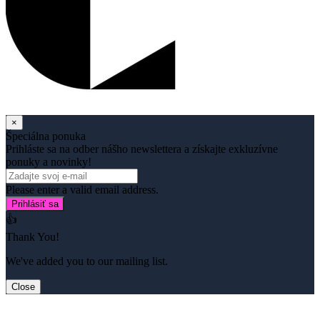
×
Špeciálna ponuka
Prihláste sa na odber nášho newslettera a získajte exkluzívne
ponuky a novinky!
Please enter a valid email address.
Prihlásiť sa
👍
Thank You!
We've added you to our mailing list.
Close