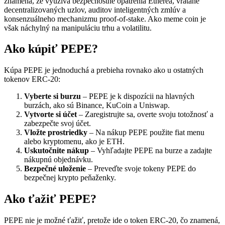
znamená, že využíva bezpečnostné opatrenia Etherea, vrátane
decentralizovaných uzlov, auditov inteligentných zmlúv a
konsenzuálneho mechanizmu proof-of-stake. Ako meme coin je
však náchylný na manipuláciu trhu a volatilitu.
Ako kúpiť PEPE?
Kúpa PEPE je jednoduchá a prebieha rovnako ako u ostatných
tokenov ERC-20:
Vyberte si burzu
– PEPE je k dispozícii na hlavných
burzách, ako sú Binance, KuCoin a Uniswap.
Vytvorte si účet
– Zaregistrujte sa, overte svoju totožnosť a
zabezpečte svoj účet.
Vložte prostriedky
– Na nákup PEPE použite fiat menu
alebo kryptomenu, ako je ETH.
Uskutočnite nákup
– Vyhľadajte PEPE na burze a zadajte
nákupnú objednávku.
Bezpečné uloženie
– Preveďte svoje tokeny PEPE do
bezpečnej krypto peňaženky.
Ako ťažiť PEPE?
PEPE nie je možné ťažiť, pretože ide o token ERC-20, čo znamená,