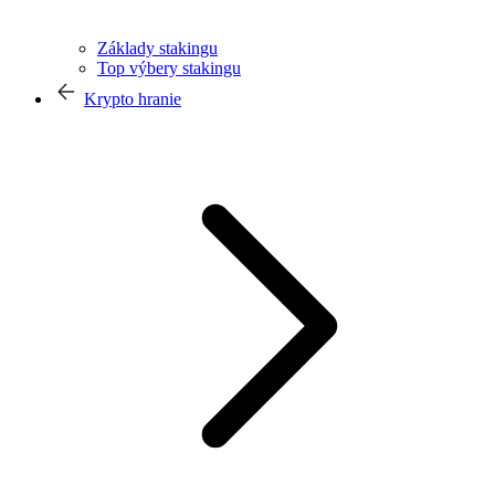
Základy stakingu
Top výbery stakingu
Krypto hranie