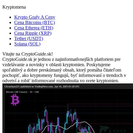
Kryptomena
Krypto Grafy A Ceny
Cena Bitcoinu (BTC)
Cena Etherea (ETH)
Cena Ripple (XRP)
Tether (USDT)
Solana (SOL)
Vitajte na CryptoGuide.sk!
CryptoGuide.sk je jednou z najinformatívnejších platforiem pre
vzdelávanie a novinky v oblasti kryptomien. Poskytujeme
spoľahlivý a dobre preskúmaný obsah, ktorý pomáha čitateľom
pochopiť, ako kryptomeny fungujú, byť informovaní o trendoch v
odvetví a robiť informované rozhodnutia vo svete kryptomien.