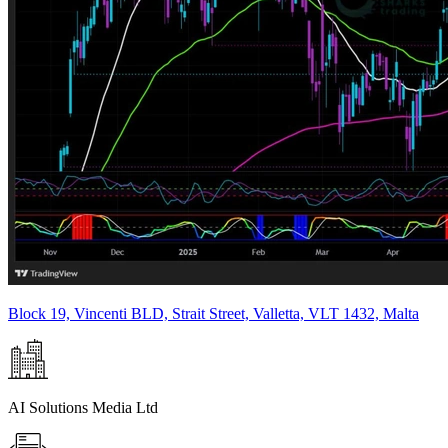
Block 19, Vincenti BLD, Strait Street, Valletta, VLT 1432, Malta
AI Solutions Media Ltd