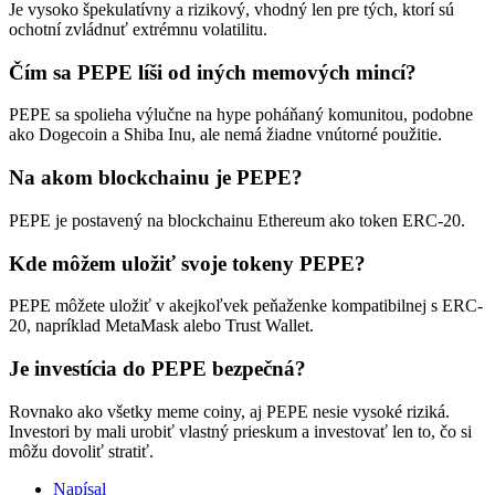
Je vysoko špekulatívny a rizikový, vhodný len pre tých, ktorí sú
ochotní zvládnuť extrémnu volatilitu.
Čím sa PEPE líši od iných memových mincí?
PEPE sa spolieha výlučne na hype poháňaný komunitou, podobne
ako Dogecoin a Shiba Inu, ale nemá žiadne vnútorné použitie.
Na akom blockchainu je PEPE?
PEPE je postavený na blockchainu Ethereum ako token ERC-20.
Kde môžem uložiť svoje tokeny PEPE?
PEPE môžete uložiť v akejkoľvek peňaženke kompatibilnej s ERC-
20, napríklad MetaMask alebo Trust Wallet.
Je investícia do PEPE bezpečná?
Rovnako ako všetky meme coiny, aj PEPE nesie vysoké riziká.
Investori by mali urobiť vlastný prieskum a investovať len to, čo si
môžu dovoliť stratiť.
Napísal