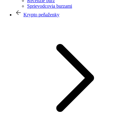
Recenzie búrz
Sprievodcovia burzami
Krypto peňaženky