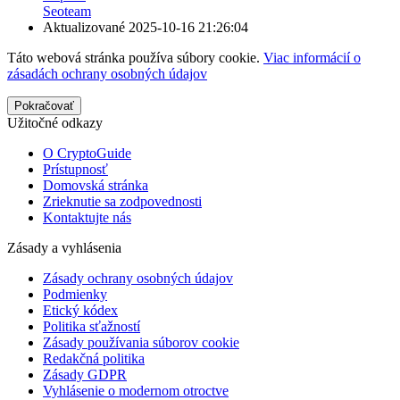
Seoteam
Aktualizované
2025-10-16 21:26:04
Táto webová stránka používa súbory cookie.
Viac informácií o
zásadách ochrany osobných údajov
Pokračovať
Užitočné odkazy
O CryptoGuide
Prístupnosť
Domovská stránka
Zrieknutie sa zodpovednosti
Kontaktujte nás
Zásady a vyhlásenia
Zásady ochrany osobných údajov
Podmienky
Etický kódex
Politika sťažností
Zásady používania súborov cookie
Redakčná politika
Zásady GDPR
Vyhlásenie o modernom otroctve