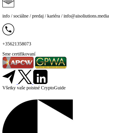
info /
sociálne
/
predaj
/
kariéra
/
info@aisoliutions.media
+35621358073
Sme certifikovaní
Všetky vaše poistné CryptoGuide