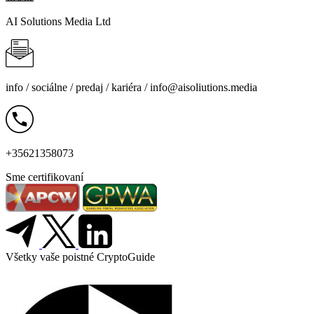
AI Solutions Media Ltd
info /
sociálne
/
predaj
/
kariéra
/
info@aisoliutions.media
+35621358073
Sme certifikovaní
Všetky vaše poistné CryptoGuide