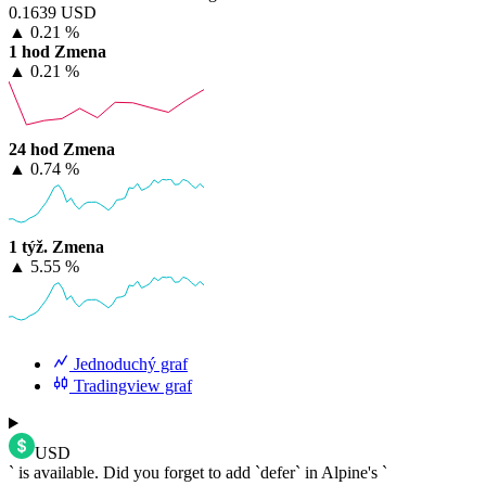
0.1639 USD
▲
0.21 %
1 hod Zmena
▲
0.21 %
24 hod Zmena
▲
0.74 %
1 týž. Zmena
▲
5.55 %
Jednoduchý graf
Tradingview graf
USD
` is available. Did you forget to add `defer` in Alpine's `