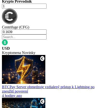
Krypto Prevodník
Centrifuge (CFG)
USD
Kryptomena Novinky
BTCPay Server obmedzuje vzdialený prístup k Lightning po
zneužití poverení
4 hodiny ago