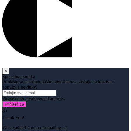
×
Špeciálna ponuka
Prihláste sa na odber nášho newslettera a získajte exkluzívne
ponuky a novinky!
Please enter a valid email address.
Prihlásiť sa
👍
Thank You!
We've added you to our mailing list.