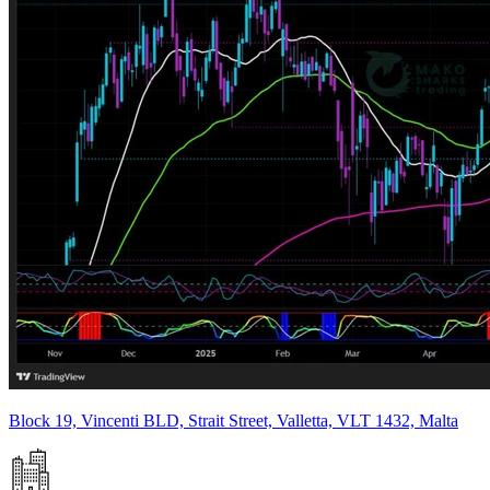
Block 19, Vincenti BLD, Strait Street, Valletta, VLT 1432, Malta