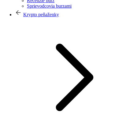
Recenzie búrz
Sprievodcovia burzami
Krypto peňaženky