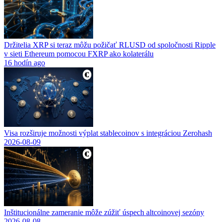
Držitelia XRP si teraz môžu požičať RLUSD od spoločnosti Ripple
v sieti Ethereum pomocou FXRP ako kolaterálu
16 hodín ago
Visa rozširuje možnosti výplat stablecoinov s integráciou Zerohash
2026-08-09
Inštitucionálne zameranie môže zúžiť úspech altcoinovej sezóny
2026-08-08