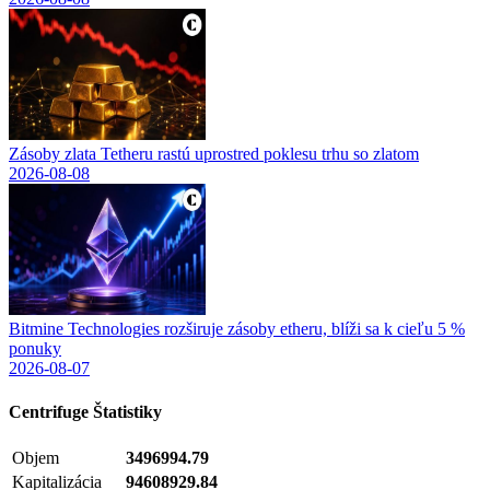
Zásoby zlata Tetheru rastú uprostred poklesu trhu so zlatom
2026-08-08
Bitmine Technologies rozširuje zásoby etheru, blíži sa k cieľu 5 %
ponuky
2026-08-07
Centrifuge
Štatistiky
Objem
3496994.79
Kapitalizácia
94608929.84