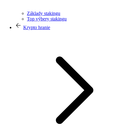
Základy stakingu
Top výbery stakingu
Krypto hranie