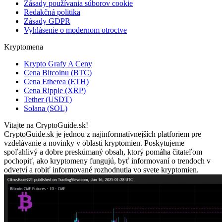
Zásady používania súborov cookie
Redakčná politika
Zásady GDPR
Vyhlásenie o modernom otroctve
Kryptomena
Krypto Grafy A Ceny
Cena Bitcoinu (BTC)
Cena Etherea (ETH)
Cena Ripple (XRP)
Tether (USDT)
Solana (SOL)
Vitajte na CryptoGuide.sk!
CryptoGuide.sk je jednou z najinformatívnejších platforiem pre
vzdelávanie a novinky v oblasti kryptomien. Poskytujeme
spoľahlivý a dobre preskúmaný obsah, ktorý pomáha čitateľom
pochopiť, ako kryptomeny fungujú, byť informovaní o trendoch v
odvetví a robiť informované rozhodnutia vo svete kryptomien.