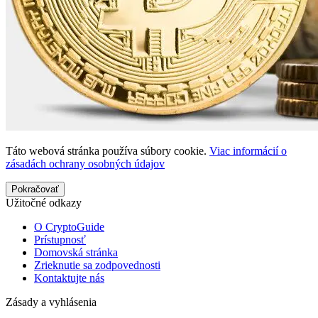
Táto webová stránka používa súbory cookie.
Viac informácií o
zásadách ochrany osobných údajov
Pokračovať
Užitočné odkazy
O CryptoGuide
Prístupnosť
Domovská stránka
Zrieknutie sa zodpovednosti
Kontaktujte nás
Zásady a vyhlásenia