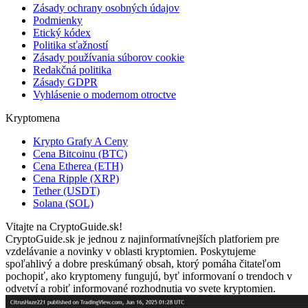
Zásady ochrany osobných údajov
Podmienky
Etický kódex
Politika sťažností
Zásady používania súborov cookie
Redakčná politika
Zásady GDPR
Vyhlásenie o modernom otroctve
Kryptomena
Krypto Grafy A Ceny
Cena Bitcoinu (BTC)
Cena Etherea (ETH)
Cena Ripple (XRP)
Tether (USDT)
Solana (SOL)
Vitajte na CryptoGuide.sk!
CryptoGuide.sk je jednou z najinformatívnejších platforiem pre
vzdelávanie a novinky v oblasti kryptomien. Poskytujeme
spoľahlivý a dobre preskúmaný obsah, ktorý pomáha čitateľom
pochopiť, ako kryptomeny fungujú, byť informovaní o trendoch v
odvetví a robiť informované rozhodnutia vo svete kryptomien.