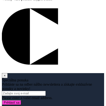
×
Špeciálna ponuka
Prihláste sa na odber nášho newslettera a získajte exkluzívne
ponuky a novinky!
Please enter a valid email address.
Prihlásiť sa