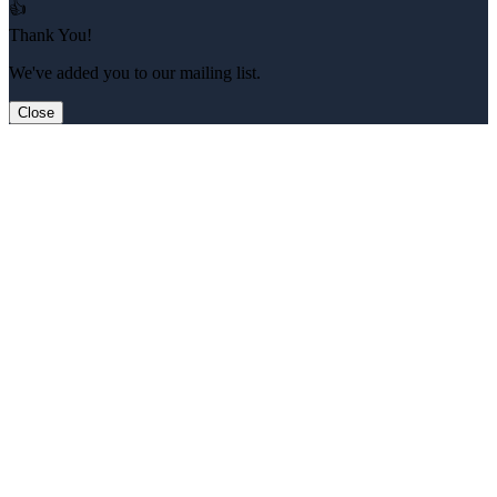
👍
Thank You!
We've added you to our mailing list.
Close