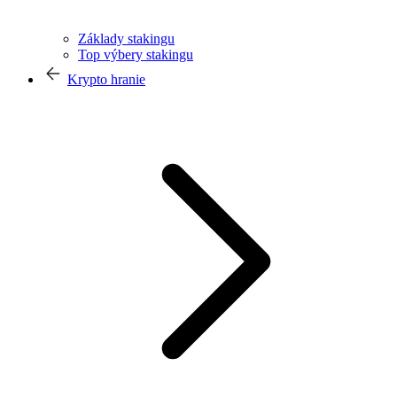
Základy stakingu
Top výbery stakingu
Krypto hranie