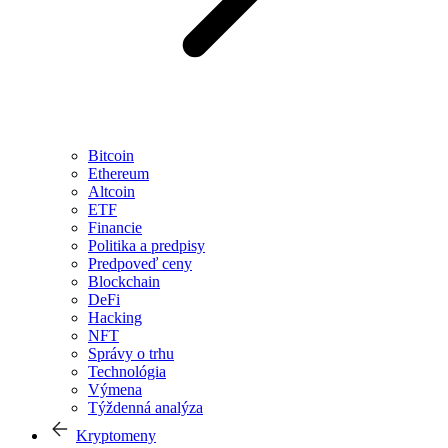
Bitcoin
Ethereum
Altcoin
ETF
Financie
Politika a predpisy
Predpoveď ceny
Blockchain
DeFi
Hacking
NFT
Správy o trhu
Technológia
Výmena
Týždenná analýza
Kryptomeny