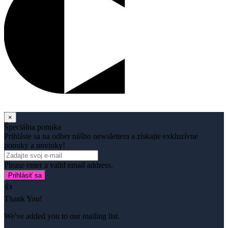
×
Špeciálna ponuka
Prihláste sa na odber nášho newslettera a získajte exkluzívne
ponuky a novinky!
Please enter a valid email address.
Prihlásiť sa
👍
Thank You!
We've added you to our mailing list.