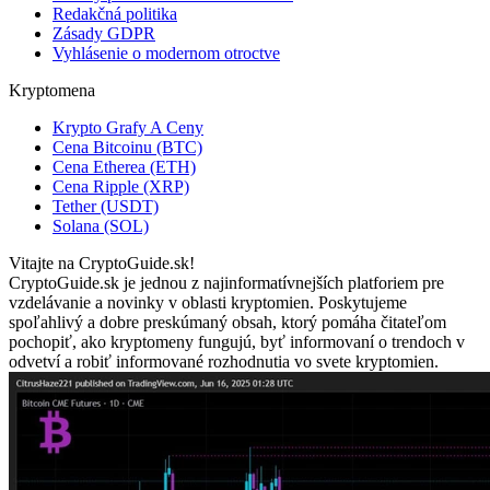
Redakčná politika
Zásady GDPR
Vyhlásenie o modernom otroctve
Kryptomena
Krypto Grafy A Ceny
Cena Bitcoinu (BTC)
Cena Etherea (ETH)
Cena Ripple (XRP)
Tether (USDT)
Solana (SOL)
Vitajte na CryptoGuide.sk!
CryptoGuide.sk je jednou z najinformatívnejších platforiem pre
vzdelávanie a novinky v oblasti kryptomien. Poskytujeme
spoľahlivý a dobre preskúmaný obsah, ktorý pomáha čitateľom
pochopiť, ako kryptomeny fungujú, byť informovaní o trendoch v
odvetví a robiť informované rozhodnutia vo svete kryptomien.