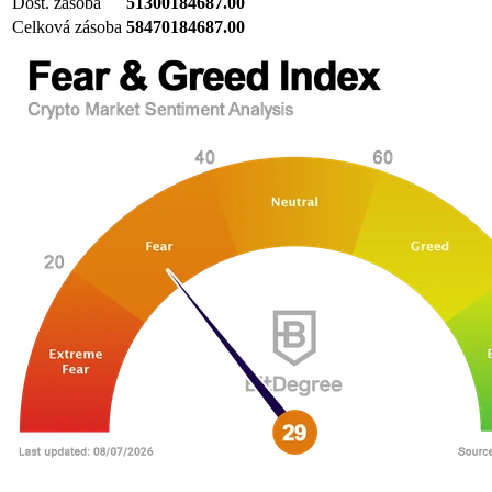
Dost. zásoba
51300184687.00
Celková zásoba
58470184687.00