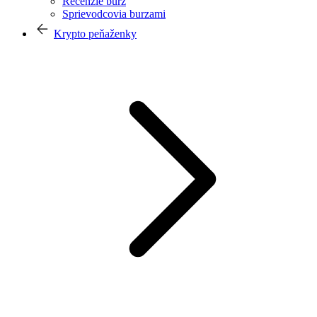
Recenzie búrz
Sprievodcovia burzami
Krypto peňaženky