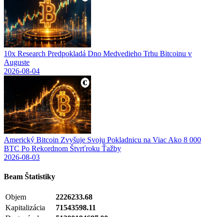
10x Research Predpokladá Dno Medvedieho Trhu Bitcoinu v
Auguste
2026-08-04
Americký Bitcoin Zvyšuje Svoju Pokladnicu na Viac Ako 8 000
BTC Po Rekordnom Štvrťroku Ťažby
2026-08-03
Beam
Štatistiky
Objem
2226233.68
Kapitalizácia
71543598.11