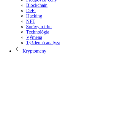
Blockchain
DeFi
Hacking
NFT
Správy o trhu
Technológia
Výmena
Týždenná analýza
Kryptomeny