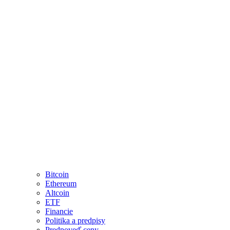
Bitcoin
Ethereum
Altcoin
ETF
Financie
Politika a predpisy
Predpoveď ceny