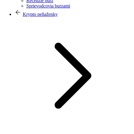
Recenzie búrz
Sprievodcovia burzami
Krypto peňaženky