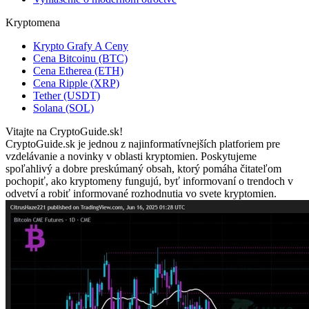
Kryptomena
Krypto Grafy A Ceny
Cena Bitcoinu (BTC)
Cena Etherea (ETH)
Cena Ripple (XRP)
Tether (USDT)
Solana (SOL)
Vitajte na CryptoGuide.sk!
CryptoGuide.sk je jednou z najinformatívnejších platforiem pre
vzdelávanie a novinky v oblasti kryptomien. Poskytujeme
spoľahlivý a dobre preskúmaný obsah, ktorý pomáha čitateľom
pochopiť, ako kryptomeny fungujú, byť informovaní o trendoch v
odvetví a robiť informované rozhodnutia vo svete kryptomien.