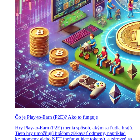
Čo je Play-to-Earn (P2E)? Ako to funguje
Hry Play-to-Earn (P2E) menia spôsob, akým sa ľudia hrajú.
Tieto hry umožňujú hráčom získavať odmeny, napríklad
kryptomeny alebo NFT (nefungujúce tokeny), a zároveň sa