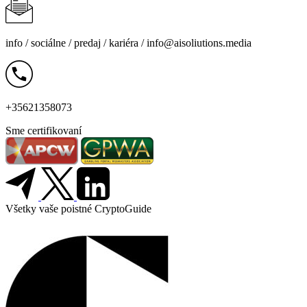
info /
sociálne
/
predaj
/
kariéra
/
info@aisoliutions.media
+35621358073
Sme certifikovaní
Všetky vaše poistné CryptoGuide