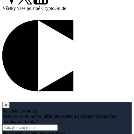
Všetky vaše poistné CryptoGuide
×
Špeciálna ponuka
Prihláste sa na odber nášho newslettera a získajte exkluzívne
ponuky a novinky!
Please enter a valid email address.