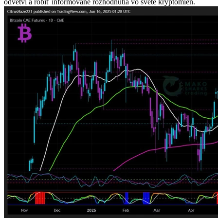
odvetví a robiť informované rozhodnutia vo svete kryptomien.