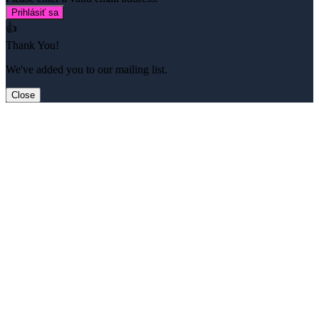
Prihlásiť sa
👍
Thank You!
We've added you to our mailing list.
Close