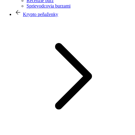
Recenzie búrz
Sprievodcovia burzami
Krypto peňaženky