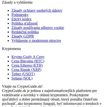
Zásady a vyhlásenia
Zásady ochrany osobných údajov
Podmienky
Etický kódex
Politika sťažností
Zásady používania súborov cookie
Redakčná politika
Zásady GDPR
Vyhlásenie o modernom otroctve
Kryptomena
Krypto Grafy A Ceny
Cena Bitcoinu (BTC)
Cena Etherea (ETH)
Cena Ripple (XRP)
Tether (USDT)
Solana (SOL)
Vitajte na CryptoGuide.sk!
CryptoGuide.sk je jednou z najinformatívnejších platforiem pre
vzdelávanie a novinky v oblasti kryptomien. Poskytujeme
spoľahlivý a dobre preskúmaný obsah, ktorý pomáha čitateľom
pochopiť, ako kryptomeny fungujú, byť informovaní o trendoch v