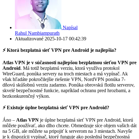
Napísal
Rahul Nambiampurath
Aktualizované
2025-10-17 00:42:39
⚡
Ktorá bezplatná sieť VPN pre Android je najlepšia?
Atlas VPN je v súčasnosti najlepšou bezplatnou sieťou VPN pre
Android
. Má totiž bezplatnú verziu, ktorá využíva protokol
WireGuard, ponúka servery na troch miestach a má vypínač. Ak
však hľadáte pokročilejšie riešenie VPN, NordVPN ponúka 7-
dňovú skúšobnú verziu zadarmo. Ponúka obrovskú flotilu serverov,
skvelé bezpečnostné funkcie, napríklad ochranu pred hrozbami, a
bezkonkurenčný výkon.
⚡
Existuje úplne bezplatná sieť VPN pre Android?
Áno –
Atlas VPN
je úplne bezplatná sieť VPN pre Android, ktorú
môžete používať, ako dlho chcete. Obmedzuje síce objem vašich dát
na 5 GB, ale môžete sa pripojiť k serverom na 3 miestach. Navyše
je k dispozícii vypínač, ktorý funguje ako posledná bezpečnostná