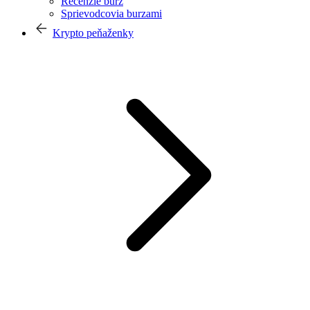
Recenzie búrz
Sprievodcovia burzami
Krypto peňaženky