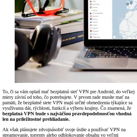
To, či sa vám oplatí mať bezplatnú sieť VPN pre Android, do veľkej
miery závisí od toho, čo potrebujete. V prvom rade musíte mať na
pamäti, že bezplatné siete VPN majú určité obmedzenia týkajúce sa
využívania dát, rýchlosti, funkcií a výberu krajiny. Čo znamená, že
bezplatná VPN bude s najväčšou pravdepodobnosťou vhodná
len na príležitostné prehliadanie.
Ak však plánujete zdvojnásobiť svoje úsilie a používať VPN na
streamovanie, torrenty alebo odblokovanie obsahu vo veľmi