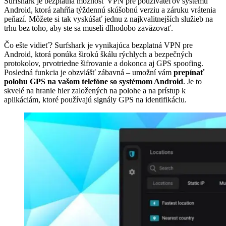
Surfshark je bezplatná možnosť VPN pre používateľov systému
Android, ktorá zahŕňa týždennú skúšobnú verziu a záruku vrátenia
peňazí. Môžete si tak vyskúšať jednu z najkvalitnejších služieb na
trhu bez toho, aby ste sa museli dlhodobo zaväzovať.
Čo ešte vidieť? Surfshark je vynikajúca bezplatná VPN pre
Android, ktorá ponúka širokú škálu rýchlych a bezpečných
protokolov, prvotriedne šifrovanie a dokonca aj GPS spoofing.
Posledná funkcia je obzvlášť zábavná – umožní vám
prepínať
polohu GPS na vašom telefóne so systémom Android
. Je to
skvelé na hranie hier založených na polohe a na prístup k
aplikáciám, ktoré používajú signály GPS na identifikáciu.