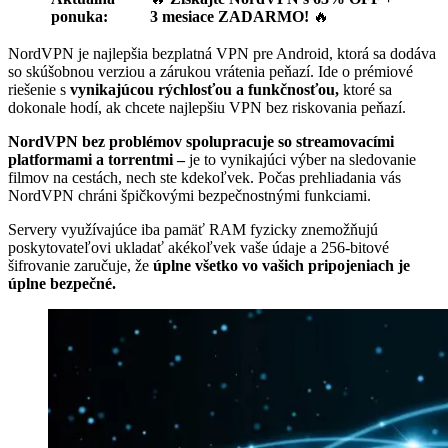
ponuka:
3 mesiace ZADARMO!
🔥
NordVPN je najlepšia bezplatná VPN pre Android, ktorá sa dodáva
so skúšobnou verziou a zárukou vrátenia peňazí. Ide o prémiové
riešenie s
vynikajúcou rýchlosťou a funkčnosťou,
ktoré sa
dokonale hodí, ak chcete najlepšiu VPN bez riskovania peňazí.
NordVPN bez problémov spolupracuje so streamovacími
platformami a torrentmi –
je to vynikajúci výber na sledovanie
filmov na cestách, nech ste kdekoľvek. Počas prehliadania vás
NordVPN chráni špičkovými bezpečnostnými funkciami.
Servery využívajúce iba pamäť RAM fyzicky znemožňujú
poskytovateľovi ukladať akékoľvek vaše údaje a 256-bitové
šifrovanie zaručuje, že
úplne všetko vo vašich pripojeniach je
úplne bezpečné.