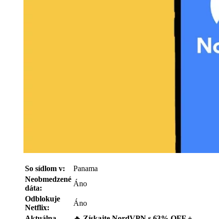
So sídlom v:
Panama
Neobmedzené
Áno
dáta:
Odblokuje
Áno
Netflix:
Aktuálna
🔥
Získajte NordVPN s 63% OFF +