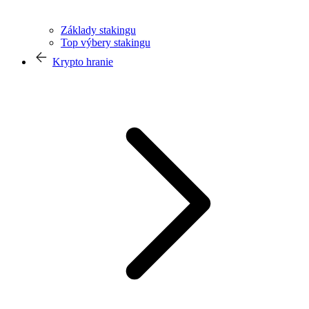
Základy stakingu
Top výbery stakingu
Krypto hranie