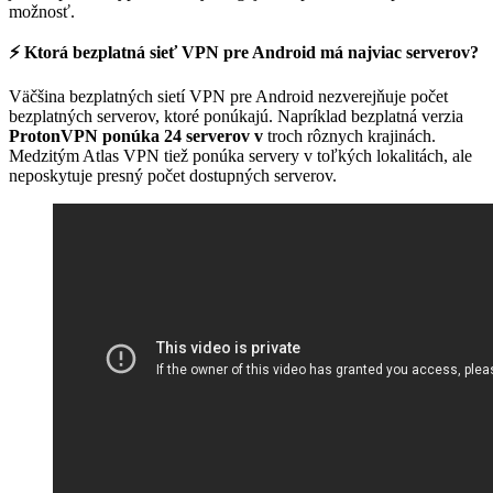
možnosť.
⚡
Ktorá bezplatná sieť VPN pre Android má najviac serverov?
Väčšina bezplatných sietí VPN pre Android nezverejňuje počet
bezplatných serverov, ktoré ponúkajú. Napríklad bezplatná verzia
ProtonVPN ponúka 24 serverov v
troch rôznych krajinách.
Medzitým Atlas VPN tiež ponúka servery v toľkých lokalitách, ale
neposkytuje presný počet dostupných serverov.