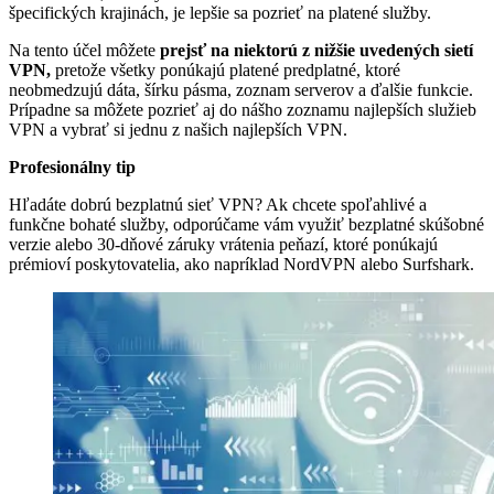
špecifických krajinách, je lepšie sa pozrieť na platené služby.
Na tento účel môžete
prejsť na niektorú z nižšie uvedených sietí
VPN,
pretože všetky ponúkajú platené predplatné, ktoré
neobmedzujú dáta, šírku pásma, zoznam serverov a ďalšie funkcie.
Prípadne sa môžete pozrieť aj do nášho zoznamu najlepších služieb
VPN a vybrať si jednu z našich najlepších VPN.
Profesionálny tip
Hľadáte dobrú bezplatnú sieť VPN? Ak chcete spoľahlivé a
funkčne bohaté služby, odporúčame vám využiť bezplatné skúšobné
verzie alebo 30-dňové záruky vrátenia peňazí, ktoré ponúkajú
prémioví poskytovatelia, ako napríklad NordVPN alebo Surfshark.