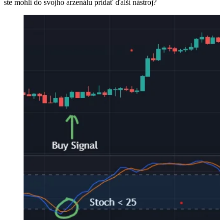
ste mohli do svojho arzenálu pridať ďalší nástroj?