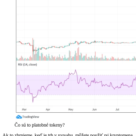
Čo sú to platobné tokeny?
Ak to zhrnieme, keď je trh v rozsahu, môžete použiť rsi kryptomena