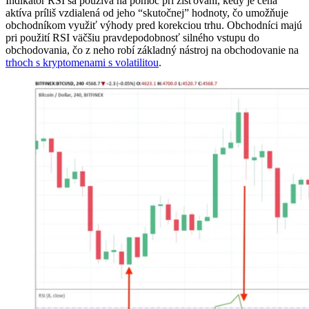
Indikátor RSI sa používa na pomoc pri zisťovaní, kedy je cena
aktíva príliš vzdialená od jeho “skutočnej” hodnoty, čo umožňuje
obchodníkom využiť výhody pred korekciou trhu. Obchodníci majú
pri použití RSI väčšiu pravdepodobnosť silného vstupu do
obchodovania, čo z neho robí základný nástroj na obchodovanie na
trhoch s kryptomenami s volatilitou
.