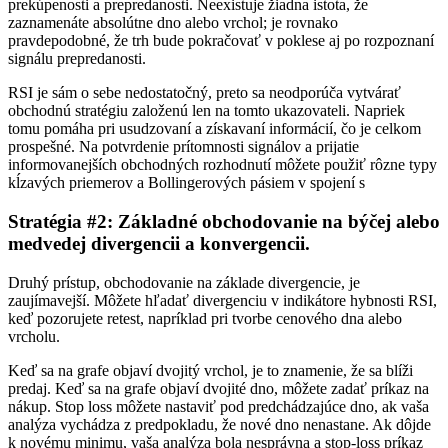
prekúpenosti a prepredanosti. Neexistuje žiadna istota, že
zaznamenáte absolútne dno alebo vrchol; je rovnako
pravdepodobné, že trh bude pokračovať v poklese aj po rozpoznaní
signálu prepredanosti.
RSI je sám o sebe nedostatočný, preto sa neodporúča vytvárať
obchodnú stratégiu založenú len na tomto ukazovateli. Napriek
tomu pomáha pri usudzovaní a získavaní informácií, čo je celkom
prospešné. Na potvrdenie prítomnosti signálov a prijatie
informovanejších obchodných rozhodnutí môžete použiť rôzne typy
kĺzavých priemerov a Bollingerových pásiem v spojení s
Stratégia #2: Základné obchodovanie na býčej alebo
medvedej divergencii a konvergencii.
Druhý prístup, obchodovanie na základe divergencie, je
zaujímavejší. Môžete hľadať divergenciu v indikátore hybnosti RSI,
keď pozorujete retest, napríklad pri tvorbe cenového dna alebo
vrcholu.
Keď sa na grafe objaví dvojitý vrchol, je to znamenie, že sa blíži
predaj. Keď sa na grafe objaví dvojité dno, môžete zadať príkaz na
nákup. Stop loss môžete nastaviť pod predchádzajúce dno, ak vaša
analýza vychádza z predpokladu, že nové dno nenastane. Ak dôjde
k novému minimu, vaša analýza bola nesprávna a stop-loss príkaz