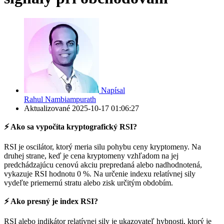
Napísal
Rahul Nambiampurath
Aktualizované
2025-10-17 01:06:27
⚡️ Ako sa vypočíta kryptografický RSI?
RSI je oscilátor, ktorý meria silu pohybu ceny kryptomeny. Na
druhej strane, keď je cena kryptomeny vzhľadom na jej
predchádzajúcu cenovú akciu prepredaná alebo nadhodnotená,
vykazuje RSI hodnotu 0 %. Na určenie indexu relatívnej sily
vydeľte priemernú stratu alebo zisk určitým obdobím.
⚡️ Ako presný je index RSI?
RSI alebo indikátor relatívnej sily je ukazovateľ hybnosti, ktorý je