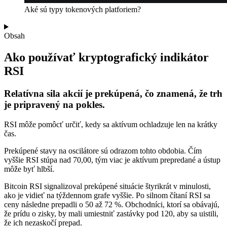
Aké sú typy tokenových platforiem?
Obsah
Ako používať kryptografický indikátor
RSI
Relatívna sila akcií je prekúpená, čo znamená, že trh
je pripravený na pokles.
RSI môže pomôcť určiť, kedy sa aktívum ochladzuje len na krátky
čas.
Prekúpené stavy na oscilátore sú odrazom tohto obdobia. Čím
vyššie RSI stúpa nad 70,00, tým viac je aktívum prepredané a ústup
môže byť hlbší.
Bitcoin RSI signalizoval prekúpené situácie štyrikrát v minulosti,
ako je vidieť na týždennom grafe vyššie. Po silnom čítaní RSI sa
ceny následne prepadli o 50 až 72 %. Obchodníci, ktorí sa obávajú,
že prídu o zisky, by mali umiestniť zastávky pod 120, aby sa uistili,
že ich nezaskočí prepad.