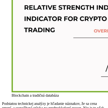
Blockchain a tradičná databáza
Podstatou technickej analýzy je hľadanie náznakov, že sa cena
zmení, a vypočítaná stávka na predpokladaný posun. Nie je to však