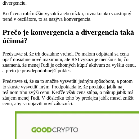
divergenciu.
Keď cena robí nižšiu vysokú alebo nízku, rovnako ako vzostupný
trend v oscilátore, to sa nazýva konvergencia.
Prečo je konvergencia a divergencia taká
účinná?
Predstavte si, že trh dosiahne vrchol. Po malom odpútaní sa cena
opäť dosiahne nové maximum, ale RSI vykazuje menšiu silu, čo
znamená, že menej ľudí je ochotných kúpiť aktívum za vyššiu cenu,
a preto je pravdepodobnejší pokles.
Predstavte si, že sa to snažíte vysvetliť jedným spôsobom, a potom
to skúste vysvetliť iným. Predpokladajte, že predajca jabĺk na
reálnom trhu zvýši cenu. Keďže však cena stúpa, o nákup jabĺk má
záujem menej ľudí. V dôsledku toho by predajca jabĺk musel znížiť
cenu, aby sa objavili noví zákazníci.