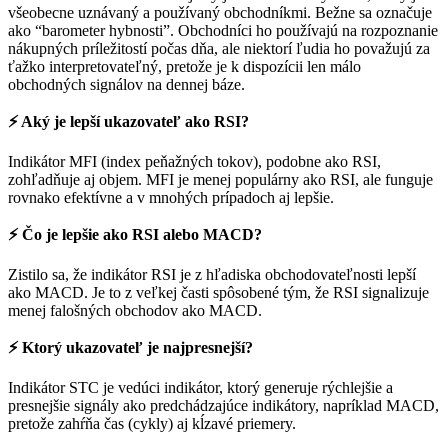
všeobecne uznávaný a používaný obchodníkmi. Bežne sa označuje
ako “barometer hybnosti”. Obchodníci ho používajú na rozpoznanie
nákupných príležitostí počas dňa, ale niektorí ľudia ho považujú za
ťažko interpretovateľný, pretože je k dispozícii len málo
obchodných signálov na dennej báze.
⚡️ Aký je lepší ukazovateľ ako RSI?
Indikátor MFI (index peňažných tokov), podobne ako RSI,
zohľadňuje aj objem. MFI je menej populárny ako RSI, ale funguje
rovnako efektívne a v mnohých prípadoch aj lepšie.
⚡️ Čo je lepšie ako RSI alebo MACD?
Zistilo sa, že indikátor RSI je z hľadiska obchodovateľnosti lepší
ako MACD. Je to z veľkej časti spôsobené tým, že RSI signalizuje
menej falošných obchodov ako MACD.
⚡️ Ktorý ukazovateľ je najpresnejší?
Indikátor STC je vedúci indikátor, ktorý generuje rýchlejšie a
presnejšie signály ako predchádzajúce indikátory, napríklad MACD,
pretože zahŕňa čas (cykly) aj kĺzavé priemery.