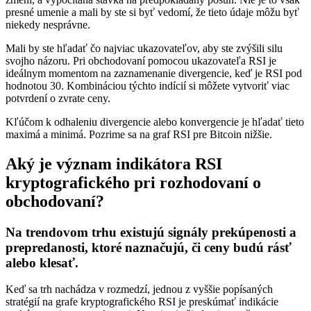
presné umenie a mali by ste si byť vedomí, že tieto údaje môžu byť
niekedy nesprávne.
Mali by ste hľadať čo najviac ukazovateľov, aby ste zvýšili silu
svojho názoru. Pri obchodovaní pomocou ukazovateľa RSI je
ideálnym momentom na zaznamenanie divergencie, keď je RSI pod
hodnotou 30. Kombináciou týchto indícií si môžete vytvoriť viac
potvrdení o zvrate ceny.
Kľúčom k odhaleniu divergencie alebo konvergencie je hľadať tieto
maximá a minimá. Pozrime sa na graf RSI pre Bitcoin nižšie.
Aký je význam indikátora RSI
kryptografického pri rozhodovaní o
obchodovaní?
Na trendovom trhu existujú signály prekúpenosti a
prepredanosti, ktoré naznačujú, či ceny budú rásť
alebo klesať.
Keď sa trh nachádza v rozmedzí, jednou z vyššie popísaných
stratégií na grafe kryptografického RSI je preskúmať indikácie