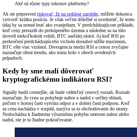
Aké sú rôzne typy tokenov platformy?
Ak ste pripravení
riskovať, že na poklese zarobíte
, môžete dokonca
vytvoriť krátku pozíciu. Je však veľmi dôležité si uvedomiť, že tento
údaj by sa nemal brať ako evanjelium. V predchádzajúcom príklade,
keď ceny prerazili do prekúpeného územia a následne sa na túto
úroveň niekoľkokrát vrátili, BTC naďalej rástol. Aj keď RSI po
prekročení predchádzajúceho vrcholu dosiahol nižšie maximum,
BTC ešte viac vzrástol. Divergencia medzi RSI a cenou zvyčajne
naznačuje obrat trendu, ako tomu bolo v oboch uvedených
prípadoch.
Kedy by sme mali dôverovať
kryptografickému indikátoru RSI?
Signály budú cennejšie, ak bude viditeľný cenový rozsah. Rozsah
naznačuje, že cena sa pohybuje nahor a nadol v určitej oblasti,
pričom v hornej časti vytvára odpor a v dolnej časti podporu. Keď
sa cena nachádza v rozpätí, nazýva sa to obchodovanie do strany.
Nedochádza k žiadnemu výraznému pohybu smerom nahor alebo
nadol, nie je tu žiadne pokračovanie.