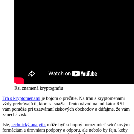
Rsi znamená kryptografiu
Trh s kryptomenami
je bojom o prežitie. Na trhu s kryptomenami
vždy prehrávajú tí, ktorí sa snažia. Tento návod na indikátor RSI
vám pomôže pri uzatváraní ziskových obchodov a dúfajme, že vám
zanechá zisk.
Iste,
technický analytik
môže byť schopný porozumieť sviečkovým
formáciám a úrovniam podpory a odporu, ale nebolo by fajn, keby