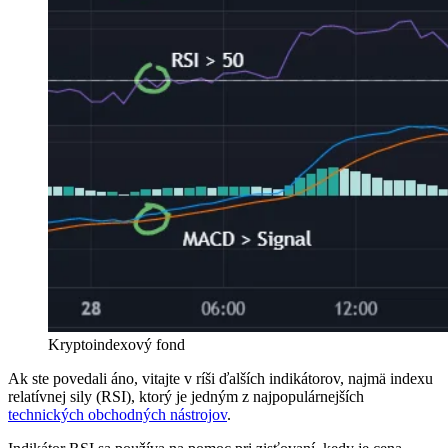
Kryptoindexový fond
Ak ste povedali áno, vitajte v ríši ďalších indikátorov, najmä indexu
relatívnej sily (RSI), ktorý je jedným z najpopulárnejších
technických obchodných nástrojov
.