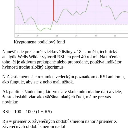
Kryptomena podielový fond
Nanešťastie pre skoré sviečkové listiny z 18. storočia, technický
analytik Wells Wilder vytvoril RSI len pred 40 rokmi. Na určenie
toho, či je aktívum prekúpené alebo prepredané, používa indikátor
hybnosti trochu zložitý algoritmus.
Našťastie nemusíte rozumieť vedeckým poznatkom o RSI ani tomu,
ako funguje, aby ste z neho mali úžitok.
Ak patríte k študentom, ktorým sa v škole mimoriadne darí a viete,
že ste dosiahli viac ako väčšina mladých ľudí, máme pre vás
novinku:
RSI = 100 – 100 / (1 + RS)
RS = priemer X záverečných období smerom nahor / priemer X
záverečných období smerom nadol