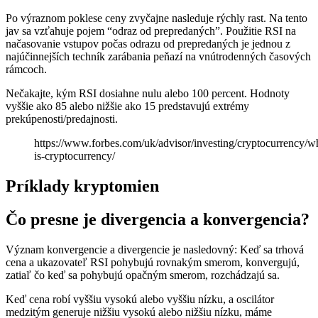
Po výraznom poklese ceny zvyčajne nasleduje rýchly rast. Na tento
jav sa vzťahuje pojem “odraz od prepredaných”. Použitie RSI na
načasovanie vstupov počas odrazu od prepredaných je jednou z
najúčinnejších techník zarábania peňazí na vnútrodenných časových
rámcoch.
Nečakajte, kým RSI dosiahne nulu alebo 100 percent. Hodnoty
vyššie ako 85 alebo nižšie ako 15 predstavujú extrémy
prekúpenosti/predajnosti.
https://www.forbes.com/uk/advisor/investing/cryptocurrency/w
is-cryptocurrency/
Príklady kryptomien
Čo presne je divergencia a konvergencia?
Význam konvergencie a divergencie je nasledovný: Keď sa trhová
cena a ukazovateľ RSI pohybujú rovnakým smerom, konvergujú,
zatiaľ čo keď sa pohybujú opačným smerom, rozchádzajú sa.
Keď cena robí vyššiu vysokú alebo vyššiu nízku, a oscilátor
medzitým generuje nižšiu vysokú alebo nižšiu nízku, máme