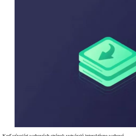
Keď vývojári webových stránok vytvárajú interaktívne webové