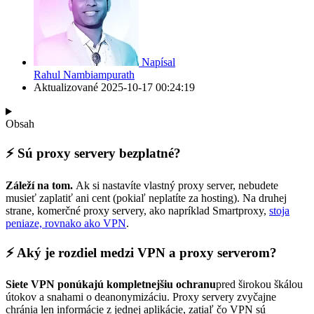
Napísal
Rahul Nambiampurath
Aktualizované
2025-10-17 00:24:19
Obsah
⚡ Sú proxy servery bezplatné?
Záleží na tom.
Ak si nastavíte vlastný proxy server, nebudete
musieť zaplatiť ani cent (pokiaľ neplatíte za hosting). Na druhej
strane, komerčné proxy servery, ako napríklad Smartproxy,
stoja
peniaze, rovnako ako VPN
.
⚡ Aký je rozdiel medzi VPN a proxy serverom?
Siete VPN ponúkajú kompletnejšiu ochranu
pred širokou škálou
útokov a snahami o deanonymizáciu. Proxy servery zvyčajne
chránia len informácie z jednej aplikácie, zatiaľ čo VPN sú