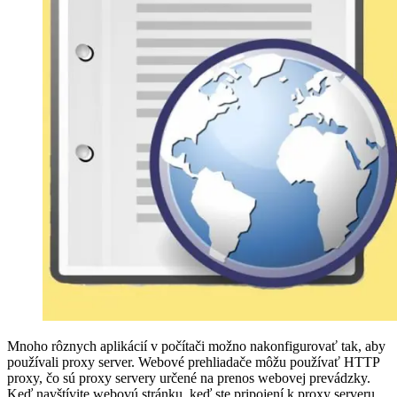
Mnoho rôznych aplikácií v počítači možno nakonfigurovať tak, aby
používali proxy server. Webové prehliadače môžu používať HTTP
proxy, čo sú proxy servery určené na prenos webovej prevádzky.
Keď navštívite webovú stránku, keď ste pripojení k proxy serveru