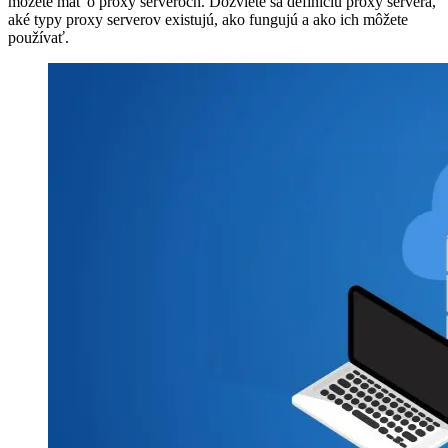
môžete mať o proxy serveroch. Dozviete sa definíciu proxy servera,
aké typy proxy serverov existujú, ako fungujú a ako ich môžete
používať.