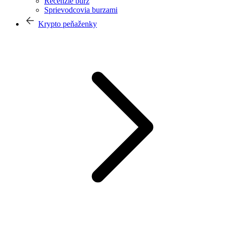
Recenzie búrz
Sprievodcovia burzami
Krypto peňaženky