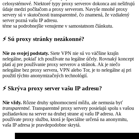
celosystémové. Niektoré typy proxy serverov dokonca ani nešifrujú
údaje medzi počítačom a proxy serverom. Navyše mnohé proxy
servery sú v skutočnosti transparentné, čo znamená, že vzdialený
server pozná vašu IP adresu.
téme sa podrobnejšie venujeme v samostatnom článkutu.
⚡ Sú proxy stránky nezákonné?
Nie zo svojej podstaty.
Siete VPN nie sú vo väčšine krajín
nelegálne, pokiaľ ich používate na legálne účely. Rovnaký koncept
platí aj pre používanie proxy serverov a stránok. Ak je niečo
nelegálne bez proxy servera, VPN alebo Tor, je to nelegálne aj pri
použití týchto anonymizačných technológií.
⚡ Skrýva proxy server vašu IP adresu?
Nie vždy.
Rôzne druhy splnomocnení môžu, ale nemusia byť
transparentné.
Transparentné proxy servery posielajú spolu s vašou
požiadavkou na server na druhej strane aj vašu IP adresu. Ak
používate proxy službu, ktorá je špeciálne určená na anonymitu,
vaša IP adresa je pravdepodobne skrytá.