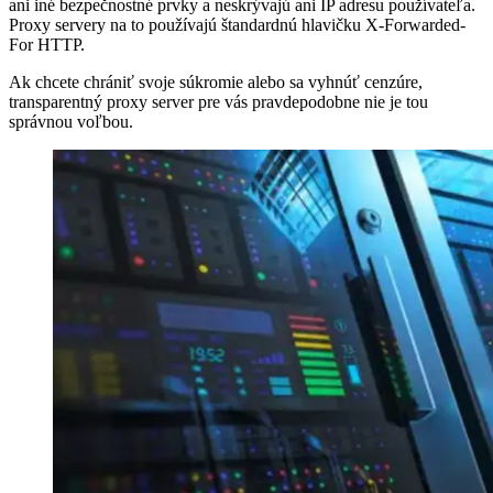
ani iné bezpečnostné prvky a neskrývajú ani IP adresu používateľa.
Proxy servery na to používajú štandardnú hlavičku X-Forwarded-
For HTTP.
Ak chcete chrániť svoje súkromie alebo sa vyhnúť cenzúre,
transparentný proxy server pre vás pravdepodobne nie je tou
správnou voľbou.