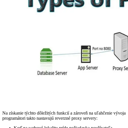
Na získanie týchto dôležitých funkcií a zároveň na uľahčenie vývoja
programátori takto nastavujú reverzné proxy servery:
Keď na webovú lokalitu príde požiadavka používateľa,