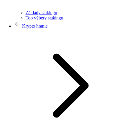
Základy stakingu
Top výbery stakingu
Krypto hranie