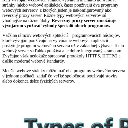
stránky (alebo webové aplikácie), často používajú dva programy
webových serverov, z ktorých jeden je nakonfigurovaný ako
reverzný proxy server. Rôzne typy webových serverov sú
vhodnejšie na rôzne úlohy.
Reverzný proxy server umožňuje
vývojárom využívať výhody špecialít oboch programov.
Väčšina rámcov webových aplikácií – programovacích nástrojov,
ktoré vývojári používajú na vytváranie webových aplikácií –
poskytuje program webového servera už v základnej výbave. Tento
webový server sa ľahko používa a je dobre integrovaný s rámcom.
Zvyčajne však nedokáže spracovať protokoly HTTPS, HTTP/2 a
ďalšie moderné webové štandardy.
Menšie webové stránky môžu mať oba programy webového servera
v jednom počítači, zatiaľ čo veľké spoločnosti používajú stovky
alebo dokonca tisíce fyzických serverov.