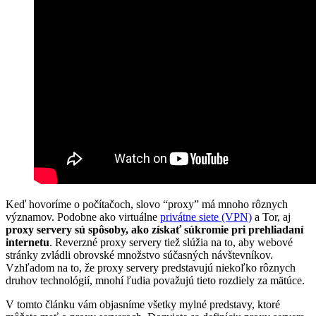
Keď hovoríme o počítačoch, slovo “proxy” má mnoho rôznych
významov. Podobne ako virtuálne
privátne siete (VPN)
a Tor, aj
proxy servery sú spôsoby, ako získať súkromie pri prehliadaní
internetu
. Reverzné proxy servery tiež slúžia na to, aby webové
stránky zvládli obrovské množstvo súčasných návštevníkov.
Vzhľadom na to, že proxy servery predstavujú niekoľko rôznych
druhov technológií, mnohí ľudia považujú tieto rozdiely za mätúce.
V tomto článku vám objasníme všetky mylné predstavy, ktoré