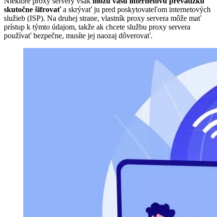
Niektoré proxy servery však
môžu vašu internetovú prevádzku
skutočne šifrovať
a skrývať ju pred poskytovateľom internetových
služieb (ISP). Na druhej strane, vlastník proxy servera môže mať
prístup k týmto údajom, takže ak chcete službu proxy servera
používať bezpečne, musíte jej naozaj dôverovať.