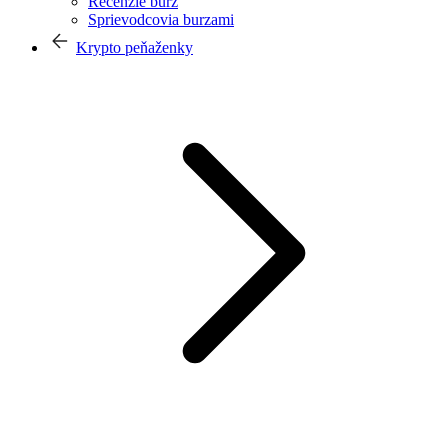
Recenzie búrz
Sprievodcovia burzami
Krypto peňaženky