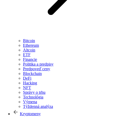
Bitcoin
Ethereum
Altcoin
ETF
Financie
Politika a predpisy
Predpoveď ceny
Blockchain
DeFi
Hacking
NFT
Správy o trhu
Technológia
Výmena
Týždenná analýza
Kryptomeny