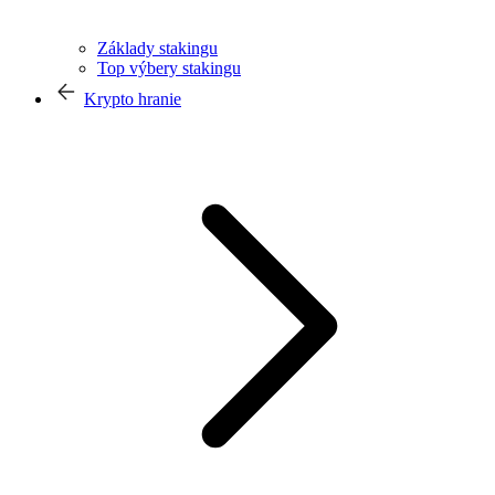
Základy stakingu
Top výbery stakingu
Krypto hranie