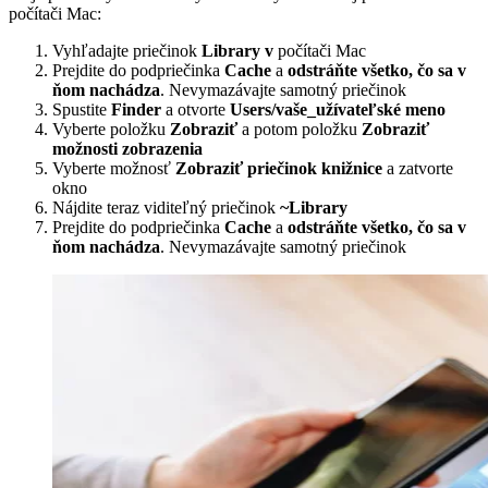
počítači Mac:
Vyhľadajte priečinok
Library v
počítači Mac
Prejdite do podpriečinka
Cache
a
odstráňte všetko, čo sa v
ňom nachádza
. Nevymazávajte samotný priečinok
Spustite
Finder
a otvorte
Users/vaše_užívateľské meno
Vyberte položku
Zobraziť
a potom položku
Zobraziť
možnosti zobrazenia
Vyberte možnosť
Zobraziť priečinok knižnice
a zatvorte
okno
Nájdite teraz viditeľný priečinok
~Library
Prejdite do podpriečinka
Cache
a
odstráňte všetko, čo sa v
ňom nachádza
. Nevymazávajte samotný priečinok