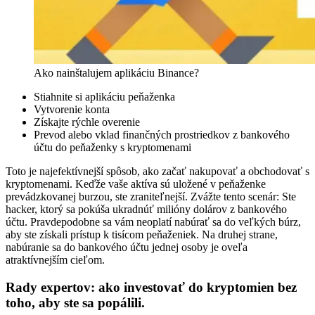
Ako nainštalujem aplikáciu Binance?
Stiahnite si aplikáciu peňaženka
Vytvorenie konta
Získajte rýchle overenie
Prevod alebo vklad finančných prostriedkov z bankového
účtu do peňaženky s kryptomenami
Toto je najefektívnejší spôsob, ako začať nakupovať a obchodovať s
kryptomenami. Keďže vaše aktíva sú uložené v peňaženke
prevádzkovanej burzou, ste zraniteľnejší. Zvážte tento scenár: Ste
hacker, ktorý sa pokúša ukradnúť milióny dolárov z bankového
účtu. Pravdepodobne sa vám neoplatí nabúrať sa do veľkých búrz,
aby ste získali prístup k tisícom peňaženiek. Na druhej strane,
nabúranie sa do bankového účtu jednej osoby je oveľa
atraktívnejším cieľom.
Rady expertov: ako investovať do kryptomien bez
toho, aby ste sa popálili.