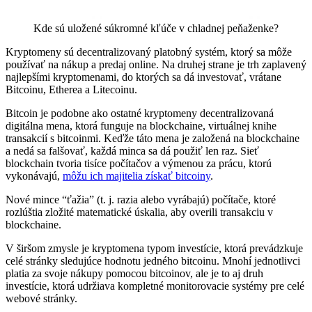
Kde sú uložené súkromné kľúče v chladnej peňaženke?
Kryptomeny sú decentralizovaný platobný systém, ktorý sa môže
používať na nákup a predaj online. Na druhej strane je trh zaplavený
najlepšími kryptomenami, do ktorých sa dá investovať, vrátane
Bitcoinu, Etherea a Litecoinu.
Bitcoin je podobne ako ostatné kryptomeny decentralizovaná
digitálna mena, ktorá funguje na blockchaine, virtuálnej knihe
transakcií s bitcoinmi. Keďže táto mena je založená na blockchaine
a nedá sa falšovať, každá minca sa dá použiť len raz. Sieť
blockchain tvoria tisíce počítačov a výmenou za prácu, ktorú
vykonávajú,
môžu ich majitelia získať bitcoiny
.
Nové mince “ťažia” (t. j. razia alebo vyrábajú) počítače, ktoré
rozlúštia zložité matematické úskalia, aby overili transakciu v
blockchaine.
V širšom zmysle je kryptomena typom investície, ktorá prevádzkuje
celé stránky sledujúce hodnotu jedného bitcoinu. Mnohí jednotlivci
platia za svoje nákupy pomocou bitcoinov, ale je to aj druh
investície, ktorá udržiava kompletné monitorovacie systémy pre celé
webové stránky.