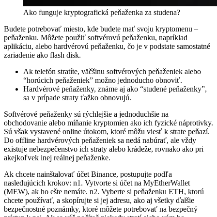
Ako funguje kryptografická peňaženka za studena?
Budete potrebovať miesto, kde budete mať svoju kryptomenu –
peňaženku. Môžete použiť softvérovú peňaženku, napríklad
aplikáciu, alebo hardvérovú peňaženku, čo je v podstate samostatné
zariadenie ako flash disk.
Ak telefón stratíte, väčšinu softvérových peňaženiek alebo
“horúcich peňaženiek” možno jednoducho obnoviť.
Hardvérové peňaženky, známe aj ako “studené peňaženky”,
sa v prípade straty ťažko obnovujú.
Softvérové peňaženky sú rýchlejšie a jednoduchšie na
obchodovanie alebo míňanie kryptomien ako ich fyzické náprotivky.
Sú však vystavené online útokom, ktoré môžu viesť k strate peňazí.
Do offline hardvérových peňaženiek sa nedá nabúrať, ale vždy
existuje nebezpečenstvo ich straty alebo krádeže, rovnako ako pri
akejkoľvek inej reálnej peňaženke.
Ak chcete nainštalovať účet Binance, postupujte podľa
nasledujúcich krokov: n1. Vytvorte si účet na MyEtherWallet
(MEW), ak ho ešte nemáte. n2. Vyberte si peňaženku ETH, ktorú
chcete používať, a skopírujte si jej adresu, ako aj všetky ďalšie
bezpečnostné poznámky, ktoré môžete potrebovať na bezpečný