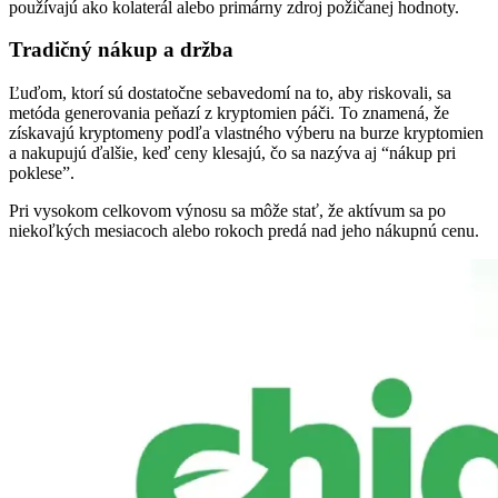
používajú ako kolaterál alebo primárny zdroj požičanej hodnoty.
Tradičný nákup a držba
Ľuďom, ktorí sú dostatočne sebavedomí na to, aby riskovali, sa
metóda generovania peňazí z kryptomien páči. To znamená, že
získavajú kryptomeny podľa vlastného výberu na burze kryptomien
a nakupujú ďalšie, keď ceny klesajú, čo sa nazýva aj “nákup pri
poklese”.
Pri vysokom celkovom výnosu sa môže stať, že aktívum sa po
niekoľkých mesiacoch alebo rokoch predá nad jeho nákupnú cenu.