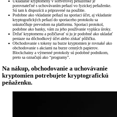
Ukladanie kryptomeny v softvérovej peňaženke je
porovnateľné s uchovávaním peňazí vo fyzickej peňaženke.
Sú tam k dispozícii a pripravené na použitie.
Podobne ako vkladanie peňazí na sporiaci účet, aj vkladanie
kryptografických peňazí do sporiaceho protokolu sa
uskutočňuje prevodom na platformu. Sporiaci protokol,
podobne ako banky, vám za jeho používanie vypláca úroky.
Držať kryptomenu a požičiavať si ju je podobné ako ukladať
peniaze na dôchodkový účet alebo získať pôžičku.
Obchodovanie s tokeny na burze kryptomien je rovnaké ako
obchodovanie s akciami na burze cenných papierov.
Blockchainy a výmenné protokoly sú podobné podnikom,
preto sa označujú ako “programy”.
Na nákup, obchodovanie a uchovávanie
kryptomien potrebujete kryptografickú
peňaženku.