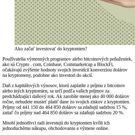
Ako začať investovať do kryptomien?
Používatelia výmenných programov alebo bitcoinových peňaženiek,
ako sú Crypto . com, Coinbase, Coinmarketcap a BlockFi,
očakávajú zvýšenie hodnoty svojich investícií konverziou dolárov
na kryptomeny, podobne ako investori do akcií.
Daň z kapitálových výnosov, ktorú zaplatíte z príjmu z bitcoinov
alebo iných kryptomien, sa určí podľa vašich príjmov za
predchádzajúci daňový rok. Ak zarobíte menej ako 40 000 dolárov
ročne, nebudete musieť platiť dane zo svojich ziskov z kryptomien.
Príjmy od 441 150 do 464 850 dolárov sa zdaňujú sadzbou 15 %,
zatiaľ čo príjmy nad 464 850 dolárov sa zdaňujú sadzbou 20 %.
Mnohí jednotlivci radi investujú do kryptomien kvôli ich
jednoduchému nákupu, obchodovaniu a výmene online.