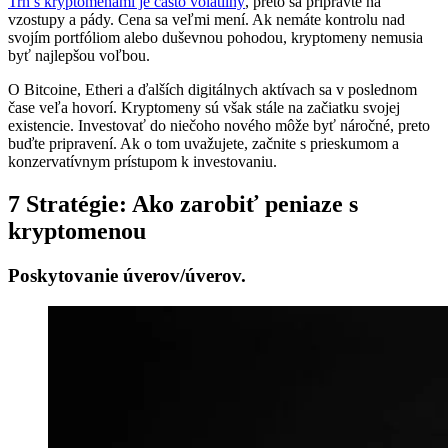
Trh s kryptomenami je často volatilný
, preto sa pripravte na
vzostupy a pády. Cena sa veľmi mení. Ak nemáte kontrolu nad
svojím portfóliom alebo duševnou pohodou, kryptomeny nemusia
byť najlepšou voľbou.
O Bitcoine, Etheri a ďalších digitálnych aktívach sa v poslednom
čase veľa hovorí. Kryptomeny sú však stále na začiatku svojej
existencie. Investovať do niečoho nového môže byť náročné, preto
buďte pripravení. Ak o tom uvažujete, začnite s prieskumom a
konzervatívnym prístupom k investovaniu.
7 Stratégie: Ako zarobiť peniaze s
kryptomenou
Poskytovanie úverov/úverov.