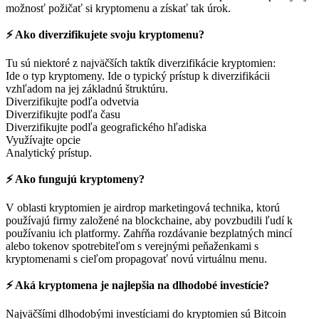
možnosť požičať si kryptomenu a získať tak úrok.
⚡️ Ako diverzifikujete svoju kryptomenu?
Tu sú niektoré z najväčších taktík diverzifikácie kryptomien:
Ide o typ kryptomeny. Ide o typický prístup k diverzifikácii
vzhľadom na jej základnú štruktúru.
Diverzifikujte podľa odvetvia
Diverzifikujte podľa času
Diverzifikujte podľa geografického hľadiska
Využívajte opcie
Analytický prístup.
⚡️ Ako fungujú kryptomeny?
V oblasti kryptomien je airdrop marketingová technika, ktorú
používajú firmy založené na blockchaine, aby povzbudili ľudí k
používaniu ich platformy. Zahŕňa rozdávanie bezplatných mincí
alebo tokenov spotrebiteľom s verejnými peňaženkami s
kryptomenami s cieľom propagovať novú virtuálnu menu.
⚡️ Aká kryptomena je najlepšia na dlhodobé investície?
Najväčšími dlhodobými investíciami do kryptomien sú Bitcoin