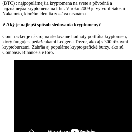
(BTC) : najpopulárnejšia kryptomena na svete a pôvodná a
najznámejšia kryptomena na trhu. V roku 2009 ju vytvoril Satoshi
Nakamoto, ktorého identita zostáva neznáma.
⚡️ Aký je najlepší spôsob sledovania kryptomeny?
CoinTracker je nástroj na sledovanie hodnoty portfólia kryptomien,
ktorý funguje s peňaženkami Ledger a Trezor, ako aj s 300 rôznymi
kryptoburzami. Zahŕňa aj populárne kryptografické burzy, ako sú
Coinbase, Binance a eToro.