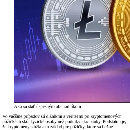
Ako sa stať úspešným obchodníkom
Vo väčšine prípadov sú dlžníkmi a veriteľmi pri kryptomenových
pôžičkách skôr fyzické osoby než podniky ako banky. Podstatou je,
že kryptomeny slúžia ako základ pre pôžičky, ktoré sa bežne