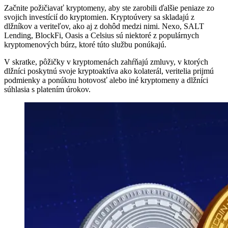
Začnite požičiavať kryptomeny, aby ste zarobili ďalšie peniaze zo
svojich investícií do kryptomien. Kryptoúvery sa skladajú z
dlžníkov a veriteľov, ako aj z dohôd medzi nimi. Nexo, SALT
Lending, BlockFi, Oasis a Celsius sú niektoré z populárnych
kryptomenových búrz, ktoré túto službu ponúkajú.
V skratke, pôžičky v kryptomenách zahŕňajú zmluvy, v ktorých
dlžníci poskytnú svoje kryptoaktíva ako kolaterál, veritelia prijmú
podmienky a ponúknu hotovosť alebo iné kryptomeny a dlžníci
súhlasia s platením úrokov.