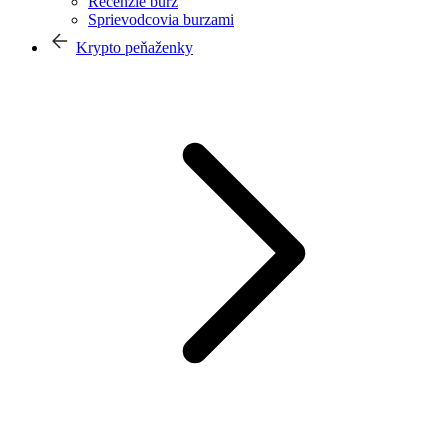
Recenzie búrz
Sprievodcovia burzami
Krypto peňaženky