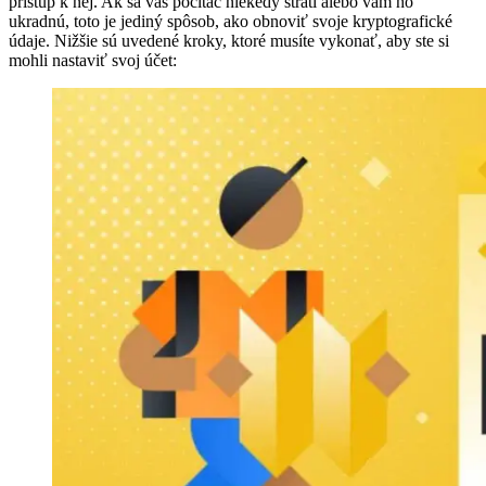
prístup k nej. Ak sa váš počítač niekedy stratí alebo vám ho
ukradnú, toto je jediný spôsob, ako obnoviť svoje kryptografické
údaje. Nižšie sú uvedené kroky, ktoré musíte vykonať, aby ste si
mohli nastaviť svoj účet: