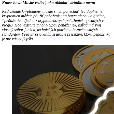
Know-how: Musíte vedieť, ako ukladať virtuálnu menu
Keď získate kryptomeny, musíte si ich ponechať. Na doplnenie
kryptomien môžete použiť peňaženku na burze alebo v digitálnej
“peňaženke” (jedna z kryptomenových peňaženiek opísaných v
blogu). Hoci existuje mnoho typov peňaženiek, každá má svoj
vlastný súbor funkcií, technických potrieb a bezpečnostných
štandardov. Pred investovaním si urobte prieskum, ktorá peňaženka
je pre vás najlepšia.