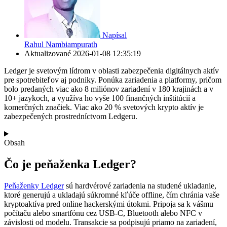
Napísal
Rahul Nambiampurath
Aktualizované
2026-01-08 12:35:19
Ledger je svetovým lídrom v oblasti zabezpečenia digitálnych aktív
pre spotrebiteľov aj podniky. Ponúka zariadenia a platformy, pričom
bolo predaných viac ako 8 miliónov zariadení v 180 krajinách a v
10+ jazykoch, a využíva ho vyše 100 finančných inštitúcií a
komerčných značiek. Viac ako 20 % svetových krypto aktív je
zabezpečených prostredníctvom Ledgeru.
Obsah
Čo je peňaženka Ledger?
Peňaženky Ledger
sú hardvérové zariadenia na studené ukladanie,
ktoré generujú a ukladajú súkromné kľúče offline, čím chránia vaše
kryptoaktíva pred online hackerskými útokmi. Pripoja sa k vášmu
počítaču alebo smartfónu cez USB-C, Bluetooth alebo NFC v
závislosti od modelu. Transakcie sa podpisujú priamo na zariadení,