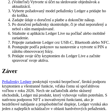
(Voliteľné) Vytvorte si účet na sledovanie objednávok a
aktualizácií.
Vyberte požadovaný model peňaženky Ledger a pridajte ho
do košíka.
Zadajte údaje o doručení a platbe a dokončite nákup.
Po doručení peňaženky skontrolujte, či je obal neporušený a
nebol s ním manipulované.
Stiahnite si aplikáciu Ledger Live na počítač alebo mobilné
zariadenie.
Pripojte zariadenie Ledger cez USB-C, Bluetooth alebo NFC.
Postupujte podľa pokynov na nastavenie a vytvorte si PIN a
zálohu obnovovacej frázy.
Pridajte svoje účty kryptomien do Ledger Live a začnite
spravovať svoje aktíva.
Záver
Peňaženky Ledger
poskytujú vysokú bezpečnosť, širokú podporu
kryptomien a všestranné funkcie, vďaka čomu sú spoľahlivou
voľbou v roku 2026. Nech ste začiatočník alebo skúsený
obchodník, Ledger má produkt, ktorý vyhovuje vašim potrebám. S
natívnou podporou NFT a inovatívnymi funkciami, ako je
bezdrôtové nabíjanie a prispôsobiteľné displeje, Ledger vyniká ako
jeden z najlepších uchádzačov v oblasti hardvérových peňaženiek.