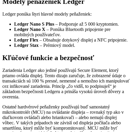
Modely peňaženiek Ledger
Ledger ponúka štyri hlavné modely peňaženiek:
Ledger Nano S Plus
– Podporuje až 5 000 kryptomien.
Ledger Nano X
– Ponúka Bluetooth pripojenie pre
mobilných používateľov.
Ledger Flex
– Obsahuje dotykový displej a NFC pripojenie.
Ledger Stax
– Prémiový model.
Kľúčové funkcie a bezpečnosť
Zariadenia Ledger ako jediné používajú Secure Element, ktorý
priamo ovláda displej. Tento dizajn zaručuje, že zobrazené údaje o
transakciách sú 100 % presné, nemenné a nemožno ich manipulovať
cez infikované zariadenia. Princíp „čo vidíš, to podpisuješ“ je
základom bezpečnosti Ledgeru a prináša vysokú úroveň dôvery a
overenia.
Ostatné hardvérové peňaženky používajú buď samostatný
mikrokontrolér (MCU) na ovládanie displeja – rovnaký typ ako v
diaľkovom ovládači alebo hriankovači – alebo nemajú displej
vôbec. V takých prípadoch ste závislí od displeja počítača alebo
smartfónu, ktorý môže byť kompromitovaný. MCU môže byť