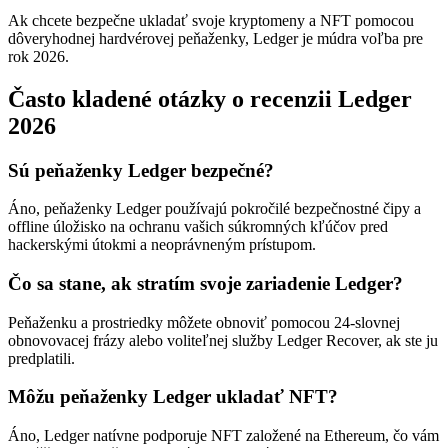
Ak chcete bezpečne ukladať svoje kryptomeny a NFT pomocou
dôveryhodnej hardvérovej peňaženky, Ledger je múdra voľba pre
rok 2026.
Často kladené otázky o recenzii Ledger
2026
Sú peňaženky Ledger bezpečné?
Áno, peňaženky Ledger používajú pokročilé bezpečnostné čipy a
offline úložisko na ochranu vašich súkromných kľúčov pred
hackerskými útokmi a neoprávneným prístupom.
Čo sa stane, ak stratím svoje zariadenie Ledger?
Peňaženku a prostriedky môžete obnoviť pomocou 24-slovnej
obnovovacej frázy alebo voliteľnej služby Ledger Recover, ak ste ju
predplatili.
Môžu peňaženky Ledger ukladať NFT?
Áno, Ledger natívne podporuje NFT založené na Ethereum, čo vám