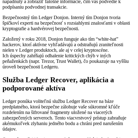
napadnutý a zobraziť falošné informácie, čím vás podvedie k
podpísaniu podvodnej transakcie.
Bezpečnostný tím Ledger Donjon. Interný tím Donjon tvoria
špičkoví experti na bezpečnosť s rozsiahlymi znalosťami v oblasti
kryptografie a hardvérovej bezpečnosti.
Založený v roku 2018, Donjon funguje ako tím “white-hat”
hackerov, ktorí aktívne vyhľadávajú a odstraňujú zraniteľnosti
nielen v Ledger produktoch, ale aj v celej kryptoscéne.
Ich úspechy zahŕňajú odhalenie kritických chýb v iných
peňaženkách (napr. Trezor, Trust Wallet), čo poukazuje na vyššiu
úroveň bezpečnosti Ledgeru.
Služba Ledger Recover, aplikácia a
podporované aktíva
Ledger ponúka voliteľnú službu Ledger Recover na báze
predplatného, ktorá bezpečne zálohuje vaše súkromné kľúče
rozdelením na šifrované fragmenty uložené na viacerých
zabezpečených serveroch. Tento viacvrstvový prístup zabraňuje
akémukoľvek zlyhaniu jedného bodu a chráni pred narušením
údajov.