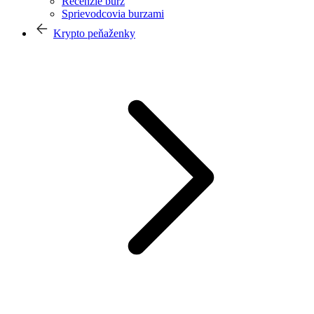
Recenzie búrz
Sprievodcovia burzami
Krypto peňaženky