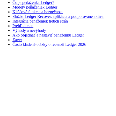
Čo je peňaženka Ledger?
Modely peňaženiek Ledger
Kľúčové funkcie a bezpečnosť
Služba Ledger Recover, aplikácia a podporované aktíva
Integrácia peňaženiek tretích strán
Prehľad cien
Výhody a nevýhody
Ako objednať a nastaviť peňaženku Ledger
Záver
Často kladené otázky o recenzii Ledger 2026