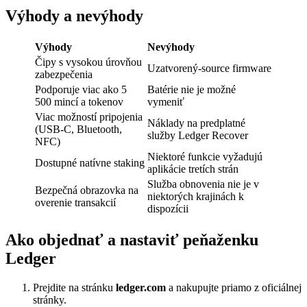
Výhody a nevýhody
Výhody
Nevýhody
Čipy s vysokou úrovňou
Uzatvorený-source firmware
zabezpečenia
Podporuje viac ako 5
Batérie nie je možné
500 mincí a tokenov
vymeniť
Viac možností pripojenia
Náklady na predplatné
(USB-C, Bluetooth,
služby Ledger Recover
NFC)
Niektoré funkcie vyžadujú
Dostupné natívne staking
aplikácie tretích strán
Služba obnovenia nie je v
Bezpečná obrazovka na
niektorých krajinách k
overenie transakcií
dispozícii
Ako objednať a nastaviť peňaženku
Ledger
Prejdite na stránku
ledger.com
a nakupujte priamo z oficiálnej
stránky.