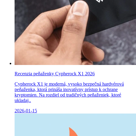
Recenzia peňaženky Cypherock X1 2026
Cypherock X1 je moderná, vysoko bezpečná hardvérová
peňaženka, ktorá prináša inovatívny prístup k ochrane
kryptomien. Na rozdiel od tradičných peňaženiek, ktoré
ukladaj..
2026-01-15