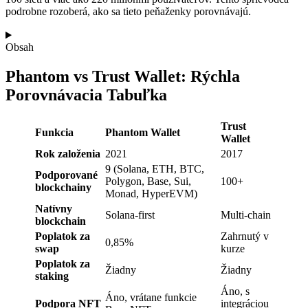
podrobne rozoberá, ako sa tieto peňaženky porovnávajú.
Obsah
Phantom vs Trust Wallet: Rýchla
Porovnávacia Tabuľka
Trust
Funkcia
Phantom Wallet
Wallet
Rok založenia
2021
2017
9 (Solana, ETH, BTC,
Podporované
Polygon, Base, Sui,
100+
blockchainy
Monad, HyperEVM)
Natívny
Solana-first
Multi-chain
blockchain
Poplatok za
Zahrnutý v
0,85%
swap
kurze
Poplatok za
Žiadny
Žiadny
staking
Áno, s
Áno, vrátane funkcie
Podpora NFT
integráciou