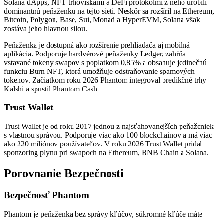
Solana dApps, NFT trhoviskami a DeFi protokolmi z neho urobili
dominantnú peňaženku na tejto sieti. Neskôr sa rozšíril na Ethereum,
Bitcoin, Polygon, Base, Sui, Monad a HyperEVM, Solana však
zostáva jeho hlavnou silou.
Peňaženka je dostupná ako rozšírenie prehliadača aj mobilná
aplikácia. Podporuje hardvérové peňaženky Ledger, zahŕňa
vstavané tokeny swapov s poplatkom 0,85% a obsahuje jedinečnú
funkciu Burn NFT, ktorá umožňuje odstraňovanie spamových
tokenov. Začiatkom roku 2026 Phantom integroval predikčné trhy
Kalshi a spustil Phantom Cash.
Trust Wallet
Trust Wallet je od roku 2017 jednou z najsťahovanejších peňaženiek
s vlastnou správou. Podporuje viac ako 100 blockchainov a má viac
ako 220 miliónov používateľov. V roku 2026 Trust Wallet pridal
sponzoring plynu pri swapoch na Ethereum, BNB Chain a Solana.
Porovnanie Bezpečnosti
Bezpečnosť Phantom
Phantom je peňaženka bez správy kľúčov, súkromné kľúče máte