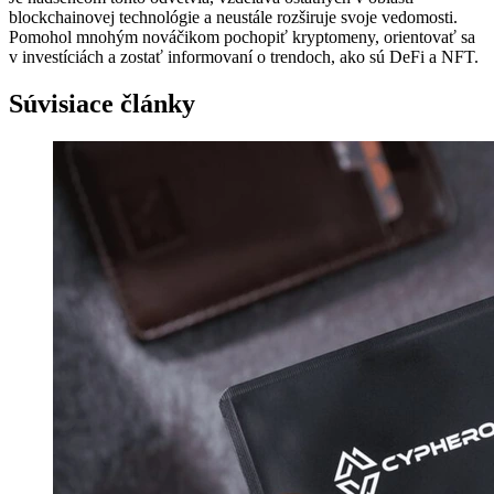
blockchainovej technológie a neustále rozširuje svoje vedomosti.
Pomohol mnohým nováčikom pochopiť kryptomeny, orientovať sa
v investíciách a zostať informovaní o trendoch, ako sú DeFi a NFT.
Súvisiace články