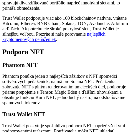
spravujú diverzifikované portfólio naprieč mnohými sieťami, to
prináša obmedzenia.
Trust Wallet podporuje viac ako 100 blockchainov natívne, vrátane
Bitcoinu, Etherea, BNB Chain, Solana, TON, Avalanche, Arbitrum
a ďalších. Ak potrebujete širokú pokrytosť sietí, Trust Wallet je
silnejšou voľbou. Prezrite si naše porovnanie
najlepších
kryptomenových peňaženiek
.
Podpora NFT
Phantom NFT
Phantom ponúka jeden z najlepších zážitkov s NFT spomedzi
softvérových peňaženiek, najmä pre Solana NFT. Peňaženka
zobrazuje NFT s plným renderovaním umeleckých diel, podporuje
priame prepojenie s Tensor, Magic Eden a ďalšími trhoviskami a
obsahuje funkciu Burn NFT, jednoduchý nástroj na odstraňovanie
spamových tokenov.
Trust Wallet NFT
Trust Wallet poskytuje spoľahlivú podporu NFT naprieč všetkými
podporovanými reťazcami. Používatelia môžu NFT ukladať,