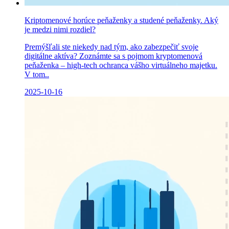
Kriptomenové horúce peňaženky a studené peňaženky. Aký
je medzi nimi rozdiel?
Premýšľali ste niekedy nad tým, ako zabezpečiť svoje
digitálne aktíva? Zoznámte sa s pojmom kryptomenová
peňaženka – high-tech ochranca vášho virtuálneho majetku.
V tom..
2025-10-16