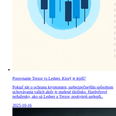
Porovnanie Trezor vs Ledger. Ktorý je lepší?
Pokiaľ ide o ochranu kryptomien, najbezpečnejším spôsobom
uchovávania vašich aktív je studené úložisko. Hardvérové
peňaženky, ako sú Ledger a Trezor, poskytujú najlepši..
2025-10-16