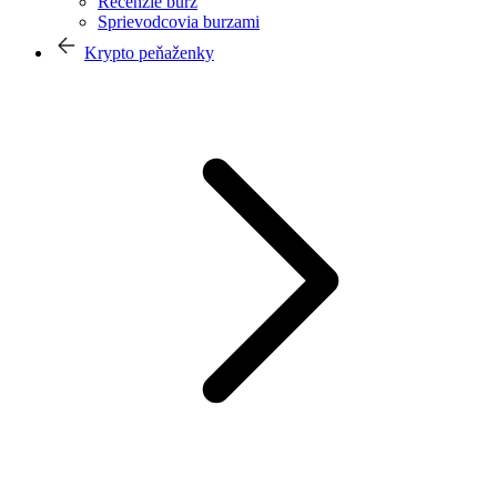
Recenzie búrz
Sprievodcovia burzami
Krypto peňaženky