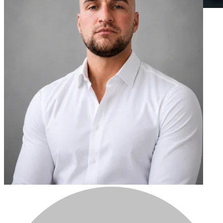
Top 8 najlepších krypto peňaženiek v roku 2026
2025-11-26
Obsah
Phantom vs Trust Wallet: Rýchla Porovnávacia Tabuľka
Prehľad Platforiem
Porovnanie Bezpečnosti
Podporované Blockchainy a Aktíva
Podpora NFT
Staking a DeFi
Poplatky
Jednoduchosť Používania
Záver
Často Kladené Otázky