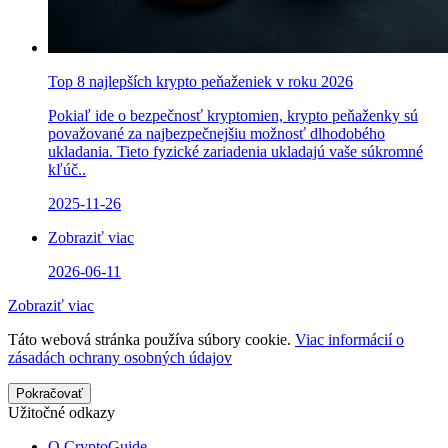
Top 8 najlepších krypto peňaženiek v roku 2026
Pokiaľ ide o bezpečnosť kryptomien, krypto peňaženky sú
považované za najbezpečnejšiu možnosť dlhodobého
ukladania. Tieto fyzické zariadenia ukladajú vaše súkromné
kľúč..
2025-11-26
Zobraziť viac
2026-06-11
Zobraziť viac
Táto webová stránka používa súbory cookie.
Viac informácií o
zásadách ochrany osobných údajov
Pokračovať
Užitočné odkazy
O CryptoGuide