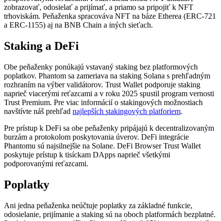
zobrazovať, odosielať a prijímať, a priamo sa pripojiť k NFT
trhoviskám. Peňaženka spracováva NFT na báze Etherea (ERC-721
a ERC-1155) aj na BNB Chain a iných sieťach.
Staking a DeFi
Obe peňaženky ponúkajú vstavaný staking bez platformových
poplatkov. Phantom sa zameriava na staking Solana s prehľadným
rozhraním na výber validátorov. Trust Wallet podporuje staking
naprieč viacerými reťazcami a v roku 2025 spustil program vernosti
Trust Premium. Pre viac informácií o stakingových možnostiach
navštívte náš prehľad
najlepších stakingových platforiem
.
Pre prístup k DeFi sa obe peňaženky pripájajú k decentralizovaným
burzám a protokolom poskytovania úverov. DeFi integrácie
Phantomu sú najsilnejšie na Solane. DeFi Browser Trust Wallet
poskytuje prístup k tisíckam DApps naprieč všetkými
podporovanými reťazcami.
Poplatky
Ani jedna peňaženka neúčtuje poplatky za základné funkcie,
odosielanie, prijímanie a staking sú na oboch platformách bezplatné.