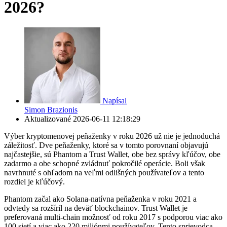
2026?
Napísal
Simon Brazionis
Aktualizované
2026-06-11 12:18:29
Výber kryptomenovej peňaženky v roku 2026 už nie je jednoduchá
záležitosť. Dve peňaženky, ktoré sa v tomto porovnaní objavujú
najčastejšie, sú Phantom a Trust Wallet, obe bez správy kľúčov, obe
zadarmo a obe schopné zvládnuť pokročilé operácie. Boli však
navrhnuté s ohľadom na veľmi odlišných používateľov a tento
rozdiel je kľúčový.
Phantom začal ako Solana-natívna peňaženka v roku 2021 a
odvtedy sa rozšíril na deväť blockchainov. Trust Wallet je
preferovaná multi-chain možnosť od roku 2017 s podporou viac ako
100 sietí a viac ako 220 miliónmi používateľov. Tento sprievodca