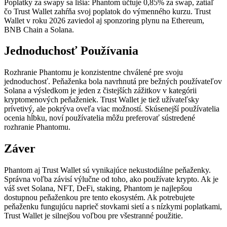
Poplatky za swapy sa líšia: Phantom účtuje 0,85% za swap, zatiaľ
čo Trust Wallet zahŕňa svoj poplatok do výmenného kurzu. Trust
Wallet v roku 2026 zaviedol aj sponzoring plynu na Ethereum,
BNB Chain a Solana.
Jednoduchosť Používania
Rozhranie Phantomu je konzistentne chválené pre svoju
jednoduchosť. Peňaženka bola navrhnutá pre bežných používateľov
Solana a výsledkom je jeden z čistejších zážitkov v kategórii
kryptomenových peňaženiek. Trust Wallet je tiež užívateľsky
prívetivý, ale pokrýva oveľa viac možností. Skúsenejší používatelia
ocenia hĺbku, noví používatelia môžu preferovať sústredené
rozhranie Phantomu.
Záver
Phantom aj Trust Wallet sú vynikajúce nekustodiálne peňaženky.
Správna voľba závisí výlučne od toho, ako používate krypto. Ak je
váš svet Solana, NFT, DeFi, staking, Phantom je najlepšou
dostupnou peňaženkou pre tento ekosystém. Ak potrebujete
peňaženku fungujúcu naprieč stovkami sietí a s nízkymi poplatkami,
Trust Wallet je silnejšou voľbou pre všestranné použitie.