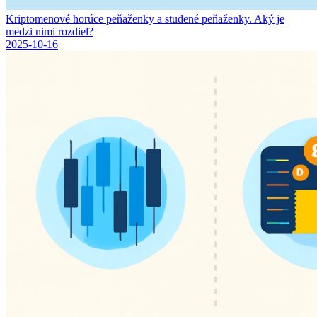
Kriptomenové horúce peňaženky a studené peňaženky. Aký je
medzi nimi rozdiel?
2025-10-16