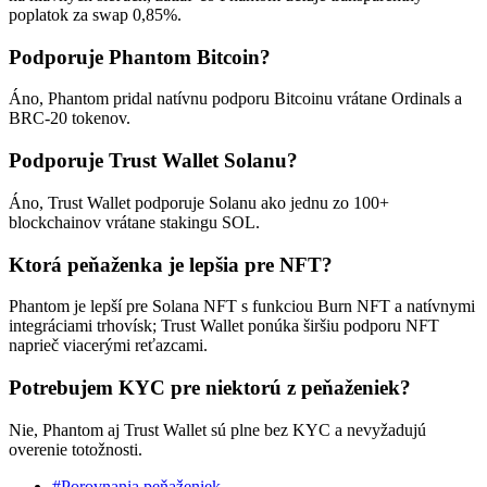
poplatok za swap 0,85%.
Podporuje Phantom Bitcoin?
Áno, Phantom pridal natívnu podporu Bitcoinu vrátane Ordinals a
BRC-20 tokenov.
Podporuje Trust Wallet Solanu?
Áno, Trust Wallet podporuje Solanu ako jednu zo 100+
blockchainov vrátane stakingu SOL.
Ktorá peňaženka je lepšia pre NFT?
Phantom je lepší pre Solana NFT s funkciou Burn NFT a natívnymi
integráciami trhovísk; Trust Wallet ponúka širšiu podporu NFT
naprieč viacerými reťazcami.
Potrebujem KYC pre niektorú z peňaženiek?
Nie, Phantom aj Trust Wallet sú plne bez KYC a nevyžadujú
overenie totožnosti.
#Porovnania peňaženiek