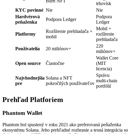
Burn NFT
trhovísk
KYC povinné
Nie
Nie
Hardvérová
Podpora
Podpora Ledger
peňaženka
Ledger
Mobil +
Rozšírenie prehliadača +
Platformy
rozšírenie
mobil
prehliadača
220
Používatelia
20 miliónov+
miliónov+
Wallet Core
Open source
Čiastočne
(MIT
licencia)
Správu
Najvhodnejšia
Solana a NFT
multi-chain
pre
pokročilých používateľov
portfólií
Prehľad Platforiem
Phantom Wallet
Phantom bol spustený v roku 2021 ako preferovaná peňaženka
ekosystému Solana. Jeho prehľadné rozhranie a tesná integrácia so