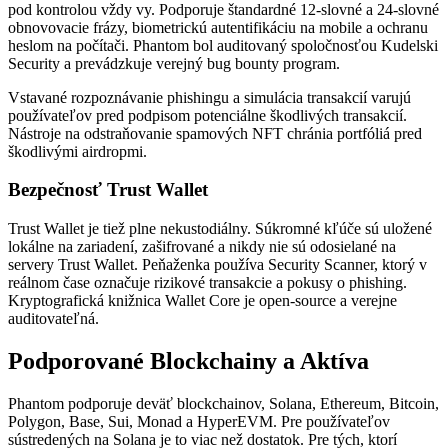
pod kontrolou vždy vy. Podporuje štandardné 12-slovné a 24-slovné
obnovovacie frázy, biometrickú autentifikáciu na mobile a ochranu
heslom na počítači. Phantom bol auditovaný spoločnosťou Kudelski
Security a prevádzkuje verejný bug bounty program.
Vstavané rozpoznávanie phishingu a simulácia transakcií varujú
používateľov pred podpisom potenciálne škodlivých transakcií.
Nástroje na odstraňovanie spamových NFT chránia portfóliá pred
škodlivými airdropmi.
Bezpečnosť Trust Wallet
Trust Wallet je tiež plne nekustodiálny. Súkromné kľúče sú uložené
lokálne na zariadení, zašifrované a nikdy nie sú odosielané na
servery Trust Wallet. Peňaženka používa Security Scanner, ktorý v
reálnom čase označuje rizikové transakcie a pokusy o phishing.
Kryptografická knižnica Wallet Core je open-source a verejne
auditovateľná.
Podporované Blockchainy a Aktíva
Phantom podporuje deväť blockchainov, Solana, Ethereum, Bitcoin,
Polygon, Base, Sui, Monad a HyperEVM. Pre používateľov
sústredených na Solana je to viac než dostatok. Pre tých, ktorí