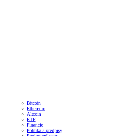
Bitcoin
Ethereum
Altcoin
ETF
Financie
Politika a predpisy
Predpoveď ceny