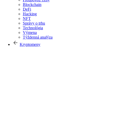
Blockchain
DeFi
Hacking
NFT
Správy o trhu
Technológia
Výmena
Týždenná analýza
Kryptomeny