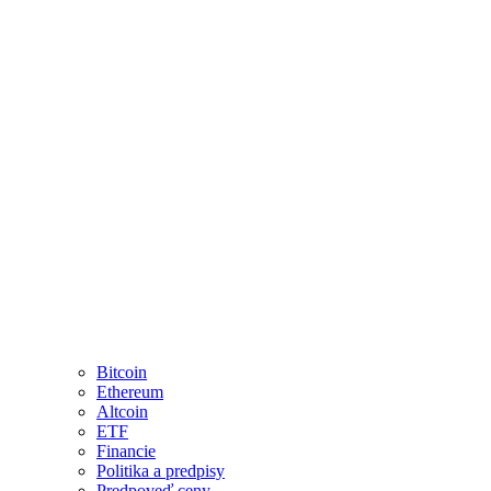
Bitcoin
Ethereum
Altcoin
ETF
Financie
Politika a predpisy
Predpoveď ceny