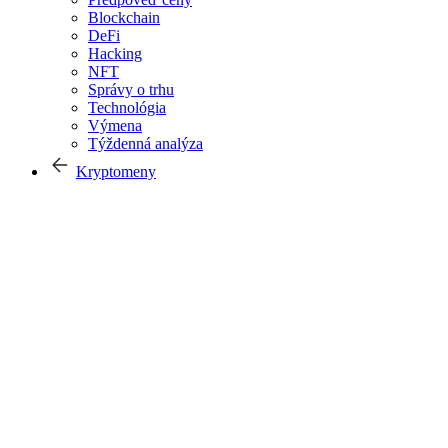
Blockchain
DeFi
Hacking
NFT
Správy o trhu
Technológia
Výmena
Týždenná analýza
Kryptomeny