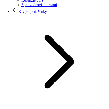
Recenzie búrz
Sprievodcovia burzami
Krypto peňaženky