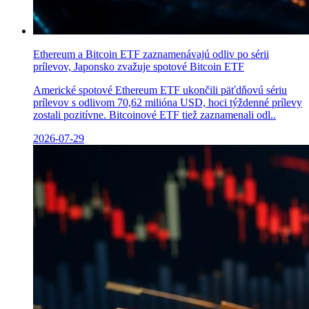
Ethereum a Bitcoin ETF zaznamenávajú odliv po sérii
prílevov, Japonsko zvažuje spotové Bitcoin ETF
Americké spotové Ethereum ETF ukončili päťdňovú sériu
prílevov s odlivom 70,62 milióna USD, hoci týždenné prílevy
zostali pozitívne. Bitcoinové ETF tiež zaznamenali odl..
2026-07-29