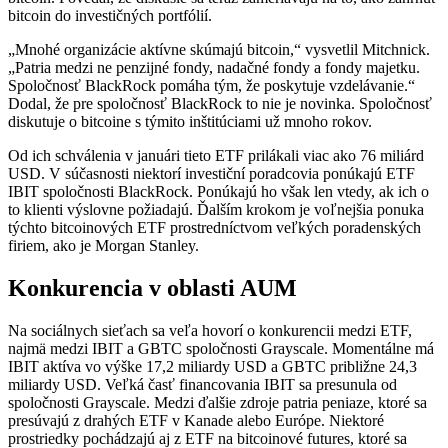
bitcoin do investičných portfólií.
„Mnohé organizácie aktívne skúmajú bitcoin,“ vysvetlil Mitchnick.
„Patria medzi ne penzijné fondy, nadačné fondy a fondy majetku.
Spoločnosť BlackRock pomáha tým, že poskytuje vzdelávanie.“
Dodal, že pre spoločnosť BlackRock to nie je novinka. Spoločnosť
diskutuje o bitcoine s týmito inštitúciami už mnoho rokov.
Od ich schválenia v januári tieto ETF prilákali viac ako 76 miliárd
USD. V súčasnosti niektorí investiční poradcovia ponúkajú ETF
IBIT spoločnosti BlackRock. Ponúkajú ho však len vtedy, ak ich o
to klienti výslovne požiadajú. Ďalším krokom je voľnejšia ponuka
týchto bitcoinových ETF prostredníctvom veľkých poradenských
firiem, ako je Morgan Stanley.
Konkurencia v oblasti AUM
Na sociálnych sieťach sa veľa hovorí o konkurencii medzi ETF,
najmä medzi IBIT a GBTC spoločnosti Grayscale. Momentálne má
IBIT aktíva vo výške 17,2 miliardy USD a GBTC približne 24,3
miliardy USD. Veľká časť financovania IBIT sa presunula od
spoločnosti Grayscale. Medzi ďalšie zdroje patria peniaze, ktoré sa
presúvajú z drahých ETF v Kanade alebo Európe. Niektoré
prostriedky pochádzajú aj z ETF na bitcoinové futures, ktoré sa