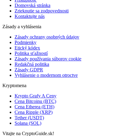
Domovská stránka
Zrieknutie sa zodpovednosti
Kontaktujte nás
Zásady a vyhlásenia
Zásady ochrany osobných údajov
Podmienky
Etický kódex
Politika sťažností
Zásady používania súborov cookie
Redakčná politika
Zásady GDPR
Vyhlásenie o modernom otroctve
Kryptomena
Krypto Grafy A Ceny
Cena Bitcoinu (BTC)
Cena Etherea (ETH)
Cena Ripple (XRP)
Tether (USDT)
Solana (SOL)
Vitajte na CryptoGuide.sk!