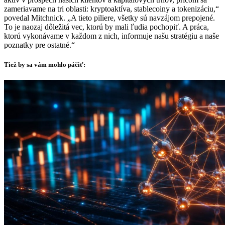
zameriavame na tri oblasti: kryptoaktíva, stablecoiny a tokenizáciu,“
povedal Mitchnick. „A tieto piliere, všetky sú navzájom prepojené.
To je naozaj dôležitá vec, ktorú by mali ľudia pochopiť. A práca,
ktorú vykonávame v každom z nich, informuje našu stratégiu a naše
poznatky pre ostatné.“
Tiež by sa vám mohlo páčiť: