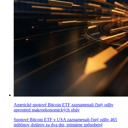
Americké spotové Bitcoin ETF zaznamenali čistý odliv
uprostred makroekonomických obáv
Spotové Bitcoin ETF v USA zaznamenali čistý odliv 465
miliónov dolárov za dva dni, primárne spôsobený