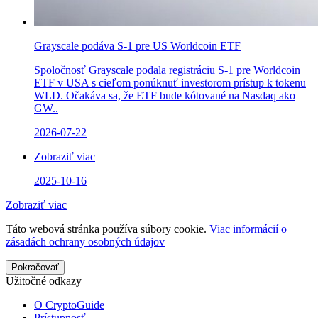
Grayscale podáva S-1 pre US Worldcoin ETF
Spoločnosť Grayscale podala registráciu S-1 pre Worldcoin
ETF v USA s cieľom ponúknuť investorom prístup k tokenu
WLD. Očakáva sa, že ETF bude kótované na Nasdaq ako
GW..
2026-07-22
Zobraziť viac
2025-10-16
Zobraziť viac
Táto webová stránka používa súbory cookie.
Viac informácií o
zásadách ochrany osobných údajov
Pokračovať
Užitočné odkazy
O CryptoGuide
Prístupnosť