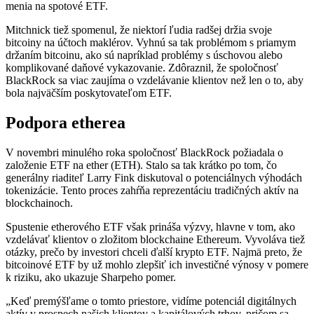
menia na spotové ETF.
Mitchnick tiež spomenul, že niektorí ľudia radšej držia svoje
bitcoiny na účtoch maklérov. Vyhnú sa tak problémom s priamym
držaním bitcoinu, ako sú napríklad problémy s úschovou alebo
komplikované daňové vykazovanie. Zdôraznil, že spoločnosť
BlackRock sa viac zaujíma o vzdelávanie klientov než len o to, aby
bola najväčším poskytovateľom ETF.
Podpora etherea
V novembri minulého roka spoločnosť BlackRock požiadala o
založenie ETF na ether (ETH). Stalo sa tak krátko po tom, čo
generálny riaditeľ Larry Fink diskutoval o potenciálnych výhodách
tokenizácie. Tento proces zahŕňa reprezentáciu tradičných aktív na
blockchainoch.
Spustenie etherového ETF však prináša výzvy, hlavne v tom, ako
vzdelávať klientov o zložitom blockchaine Ethereum. Vyvoláva tiež
otázky, prečo by investori chceli ďalší krypto ETF. Najmä preto, že
bitcoinové ETF by už mohlo zlepšiť ich investičné výnosy v pomere
k riziku, ako ukazuje Sharpeho pomer.
„Keď premýšľame o tomto priestore, vidíme potenciál digitálnych
aktív v prospech našich klientov a kapitálových trhov, pričom sa