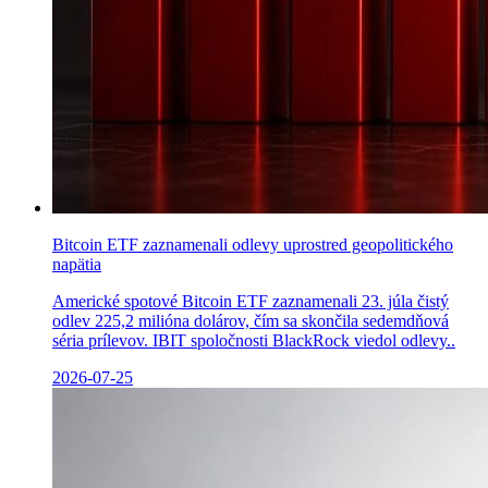
Bitcoin ETF zaznamenali odlevy uprostred geopolitického
napätia
Americké spotové Bitcoin ETF zaznamenali 23. júla čistý
odlev 225,2 milióna dolárov, čím sa skončila sedemdňová
séria prílevov. IBIT spoločnosti BlackRock viedol odlevy..
2026-07-25