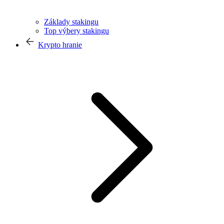
Základy stakingu
Top výbery stakingu
Krypto hranie