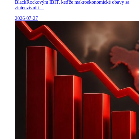
BlackRockovým IBIT, keďže makroekonomické obavy sa
zintenzívnili. ..
2026-07-27