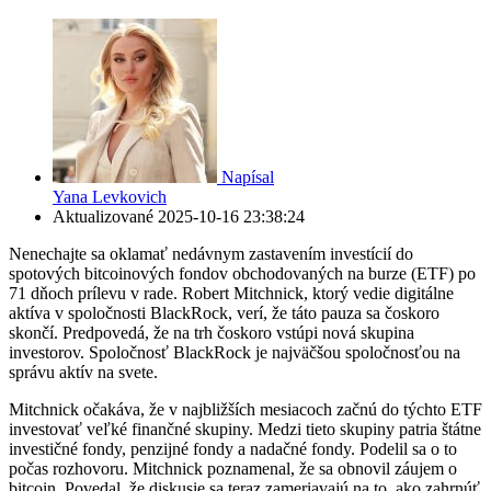
Napísal
Yana Levkovich
Aktualizované
2025-10-16 23:38:24
Nenechajte sa oklamať nedávnym zastavením investícií do
spotových bitcoinových fondov obchodovaných na burze (ETF) po
71 dňoch prílevu v rade. Robert Mitchnick, ktorý vedie digitálne
aktíva v spoločnosti BlackRock, verí, že táto pauza sa čoskoro
skončí. Predpovedá, že na trh čoskoro vstúpi nová skupina
investorov. Spoločnosť BlackRock je najväčšou spoločnosťou na
správu aktív na svete.
Mitchnick očakáva, že v najbližších mesiacoch začnú do týchto ETF
investovať veľké finančné skupiny. Medzi tieto skupiny patria štátne
investičné fondy, penzijné fondy a nadačné fondy. Podelil sa o to
počas rozhovoru. Mitchnick poznamenal, že sa obnovil záujem o
bitcoin. Povedal, že diskusie sa teraz zameriavajú na to, ako zahrnúť