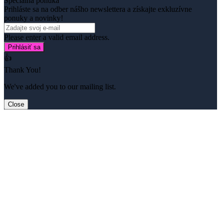
Špeciálna ponuka
Prihláste sa na odber nášho newslettera a získajte exkluzívne
ponuky a novinky!
Please enter a valid email address.
Prihlásiť sa
👍
Thank You!
We've added you to our mailing list.
Close