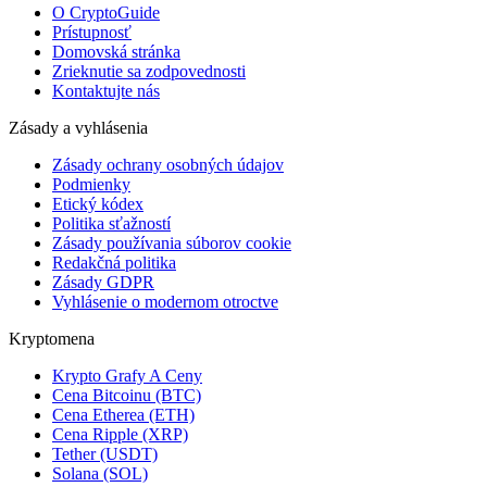
O CryptoGuide
Prístupnosť
Domovská stránka
Zrieknutie sa zodpovednosti
Kontaktujte nás
Zásady a vyhlásenia
Zásady ochrany osobných údajov
Podmienky
Etický kódex
Politika sťažností
Zásady používania súborov cookie
Redakčná politika
Zásady GDPR
Vyhlásenie o modernom otroctve
Kryptomena
Krypto Grafy A Ceny
Cena Bitcoinu (BTC)
Cena Etherea (ETH)
Cena Ripple (XRP)
Tether (USDT)
Solana (SOL)