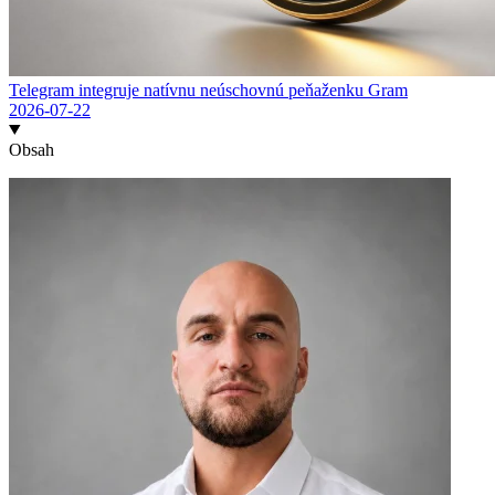
Telegram integruje natívnu neúschovnú peňaženku Gram
2026-07-22
Obsah