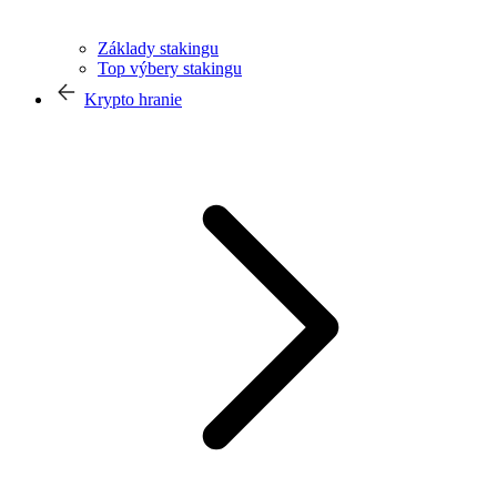
Základy stakingu
Top výbery stakingu
Krypto hranie