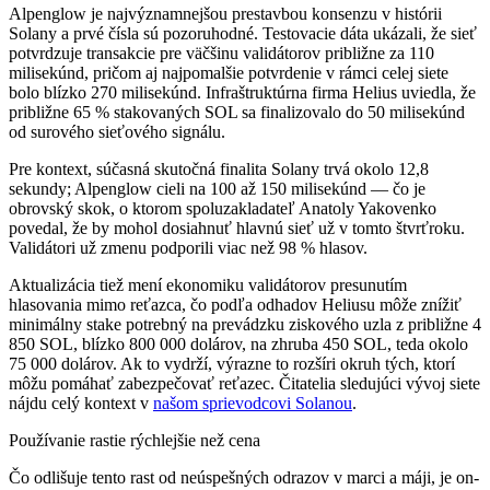
Alpenglow je najvýznamnejšou prestavbou konsenzu v histórii
Solany a prvé čísla sú pozoruhodné. Testovacie dáta ukázali, že sieť
potvrdzuje transakcie pre väčšinu validátorov približne za 110
milisekúnd, pričom aj najpomalšie potvrdenie v rámci celej siete
bolo blízko 270 milisekúnd. Infraštruktúrna firma Helius uviedla, že
približne 65 % stakovaných SOL sa finalizovalo do 50 milisekúnd
od surového sieťového signálu.
Pre kontext, súčasná skutočná finalita Solany trvá okolo 12,8
sekundy; Alpenglow cieli na 100 až 150 milisekúnd — čo je
obrovský skok, o ktorom spoluzakladateľ Anatoly Yakovenko
povedal, že by mohol dosiahnuť hlavnú sieť už v tomto štvrťroku.
Validátori už zmenu podporili viac než 98 % hlasov.
Aktualizácia tiež mení ekonomiku validátorov presunutím
hlasovania mimo reťazca, čo podľa odhadov Heliusu môže znížiť
minimálny stake potrebný na prevádzku ziskového uzla z približne 4
850 SOL, blízko 800 000 dolárov, na zhruba 450 SOL, teda okolo
75 000 dolárov. Ak to vydrží, výrazne to rozšíri okruh tých, ktorí
môžu pomáhať zabezpečovať reťazec. Čitatelia sledujúci vývoj siete
nájdu celý kontext v
našom sprievodcovi Solanou
.
Používanie rastie rýchlejšie než cena
Čo odlišuje tento rast od neúspešných odrazov v marci a máji, je on-