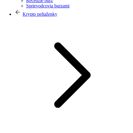
Recenzie búrz
Sprievodcovia burzami
Krypto peňaženky