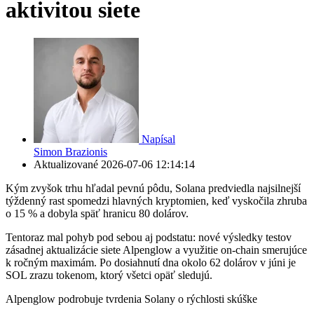
aktivitou siete
Napísal
Simon Brazionis
Aktualizované
2026-07-06 12:14:14
Kým zvyšok trhu hľadal pevnú pôdu, Solana predviedla najsilnejší
týždenný rast spomedzi hlavných kryptomien, keď vyskočila zhruba
o 15 % a dobyla späť hranicu 80 dolárov.
Tentoraz mal pohyb pod sebou aj podstatu: nové výsledky testov
zásadnej aktualizácie siete Alpenglow a využitie on-chain smerujúce
k ročným maximám. Po dosiahnutí dna okolo 62 dolárov v júni je
SOL zrazu tokenom, ktorý všetci opäť sledujú.
Alpenglow podrobuje tvrdenia Solany o rýchlosti skúške