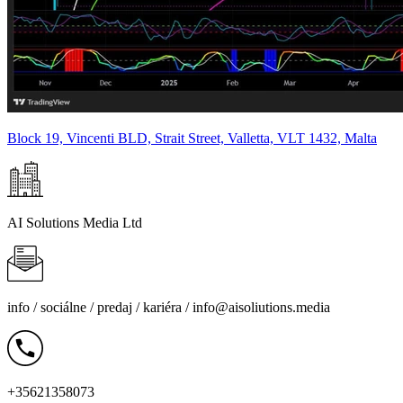
Block 19, Vincenti BLD, Strait Street, Valletta, VLT 1432, Malta
AI Solutions Media Ltd
info /
sociálne
/
predaj
/
kariéra
/
info@aisoliutions.media
+35621358073