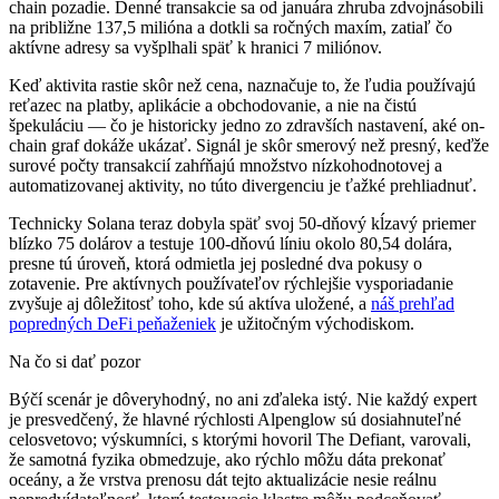
chain pozadie. Denné transakcie sa od januára zhruba zdvojnásobili
na približne 137,5 milióna a dotkli sa ročných maxím, zatiaľ čo
aktívne adresy sa vyšplhali späť k hranici 7 miliónov.
Keď aktivita rastie skôr než cena, naznačuje to, že ľudia používajú
reťazec na platby, aplikácie a obchodovanie, a nie na čistú
špekuláciu — čo je historicky jedno zo zdravších nastavení, aké on-
chain graf dokáže ukázať. Signál je skôr smerový než presný, keďže
surové počty transakcií zahŕňajú množstvo nízkohodnotovej a
automatizovanej aktivity, no túto divergenciu je ťažké prehliadnuť.
Technicky Solana teraz dobyla späť svoj 50-dňový kĺzavý priemer
blízko 75 dolárov a testuje 100-dňovú líniu okolo 80,54 dolára,
presne tú úroveň, ktorá odmietla jej posledné dva pokusy o
zotavenie. Pre aktívnych používateľov rýchlejšie vysporiadanie
zvyšuje aj dôležitosť toho, kde sú aktíva uložené, a
náš prehľad
popredných DeFi peňaženiek
je užitočným východiskom.
Na čo si dať pozor
Býčí scenár je dôveryhodný, no ani zďaleka istý. Nie každý expert
je presvedčený, že hlavné rýchlosti Alpenglow sú dosiahnuteľné
celosvetovo; výskumníci, s ktorými hovoril The Defiant, varovali,
že samotná fyzika obmedzuje, ako rýchlo môžu dáta prekonať
oceány, a že vrstva prenosu dát tejto aktualizácie nesie reálnu