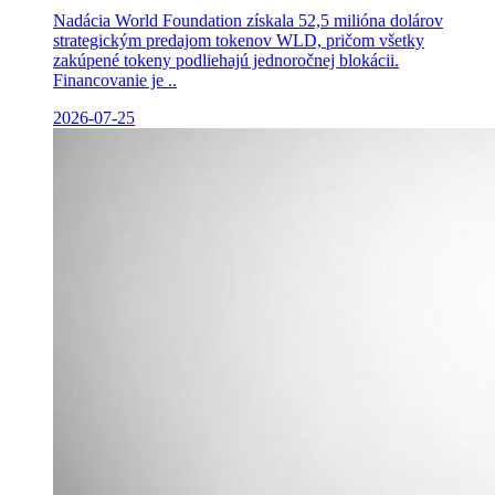
Nadácia World Foundation získala 52,5 milióna dolárov
strategickým predajom tokenov WLD, pričom všetky
zakúpené tokeny podliehajú jednoročnej blokácii.
Financovanie je ..
2026-07-25