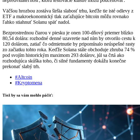
nepredvídateľnosť, ktorú testovacie klastre môžu podceňovať.
Väčšou hrozbou zostáva širšia slabosť trhu, keďže tie isté odlevy z
ETF a makroekonomický tlak zaťažujúce bitcoin môžu rovnako
ľahko stiahnuť Solanu späť nadol.
Bezprostrednou čiarou v piesku je onen 100-dňový priemer blízko
80,54 dolára: rozhodné denné uzavretie nad ním by otvorilo cestu k
120 dolárom, zatiaľ čo odmietnutie by pripomínalo neúspešné rasty
zo začiatku tohto roka. Keďže Solana stále obchoduje zhruba 74 %
pod svojím historickým maximom 293 dolárov, júl sa črtá ako
rozhodujúca skúška toho, či silné fundamenty dokážu konečne
prekonať slabý trh.
#Altcoin
#Kryptomena
Tiež by sa vám mohlo páčiť: