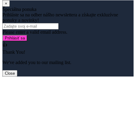
×
Špeciálna ponuka
Prihláste sa na odber nášho newslettera a získajte exkluzívne
ponuky a novinky!
Please enter a valid email address.
Prihlásiť sa
👍
Thank You!
We've added you to our mailing list.
Close