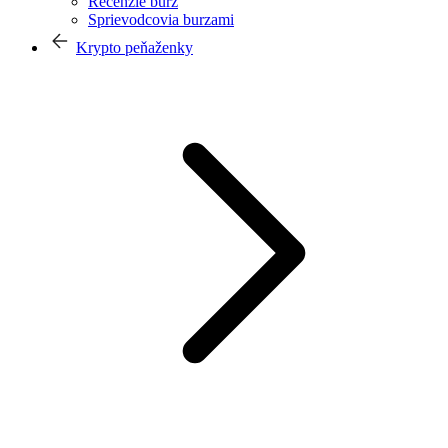
Recenzie búrz
Sprievodcovia burzami
Krypto peňaženky