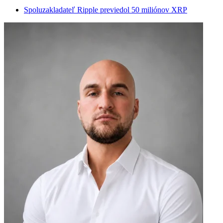
Spoluzakladateľ Ripple previedol 50 miliónov XRP