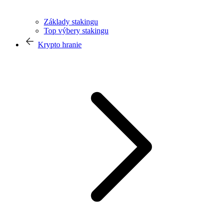
Základy stakingu
Top výbery stakingu
Krypto hranie