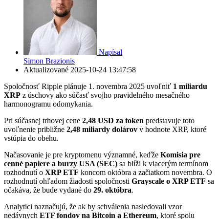
Napísal
Simon Brazionis
Aktualizované
2025-10-24 13:47:58
Spoločnosť Ripple plánuje 1. novembra 2025 uvoľniť
1 miliardu
XRP
z úschovy ako súčasť svojho pravidelného mesačného
harmonogramu odomykania.
Pri súčasnej trhovej cene
2,48 USD za token
predstavuje toto
uvoľnenie približne
2,48 miliardy dolárov
v hodnote XRP, ktoré
vstúpia do obehu.
Načasovanie je pre kryptomenu významné, keďže
Komisia pre
cenné papiere a burzy USA (SEC)
sa blíži k viacerým termínom
rozhodnutí o
XRP ETF
koncom októbra a začiatkom novembra. O
rozhodnutí ohľadom žiadosti spoločnosti
Grayscale o XRP ETF
sa
očakáva, že bude vydané do
29. októbra
.
Analytici naznačujú, že ak by schválenia nasledovali vzor
nedávnych
ETF fondov na Bitcoin a Ethereum
, ktoré spolu