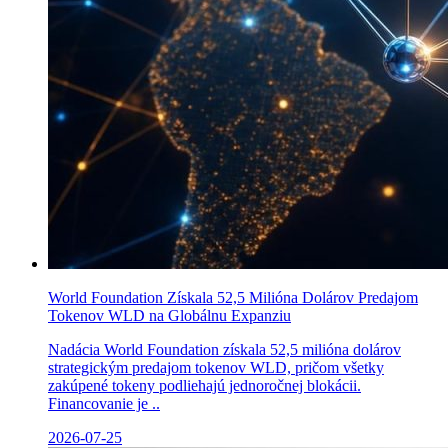
World Foundation Získala 52,5 Milióna Dolárov Predajom
Tokenov WLD na Globálnu Expanziu
Nadácia World Foundation získala 52,5 milióna dolárov
strategickým predajom tokenov WLD, pričom všetky
zakúpené tokeny podliehajú jednoročnej blokácii.
Financovanie je ..
2026-07-25