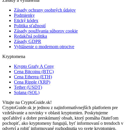
Zásady a vyhlásenia
Zásady ochrany osobných údajov
Podmienky
Etický kódex
Politika sťažností
Zásady používania súborov cookie
Redakčná politika
Zásady GDPR
Vyhlásenie o modernom otroctve
Kryptomena
Krypto Grafy A Ceny
Cena Bitcoinu (BTC)
Cena Etherea (ETH)
Cena Ripple (XRP)
Tether (USDT)
Solana (SOL)
Vitajte na CryptoGuide.sk!
CryptoGuide.sk je jednou z najinformatívnejších platforiem pre
vzdelávanie a novinky v oblasti kryptomien. Poskytujeme
spoľahlivý a dobre preskúmaný obsah, ktorý pomáha čitateľom
pochopiť, ako kryptomeny fungujú, byť informovaní o trendoch v
odvetví a robiť informované rozhodnutia vo svete kryptomien.