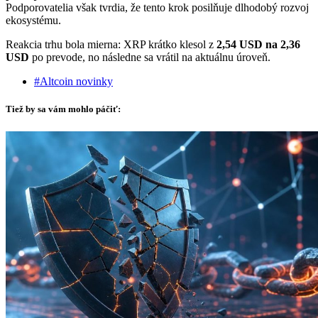
Podporovatelia však tvrdia, že tento krok posilňuje dlhodobý rozvoj
ekosystému.
Reakcia trhu bola mierna: XRP krátko klesol z
2,54 USD na 2,36
USD
po prevode, no následne sa vrátil na aktuálnu úroveň.
#Altcoin novinky
Tiež by sa vám mohlo páčiť: