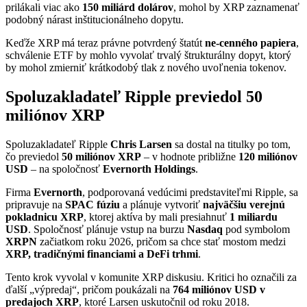
prilákali viac ako
150 miliárd dolárov
, mohol by XRP zaznamenať
podobný nárast inštitucionálneho dopytu.
Keďže XRP má teraz právne potvrdený štatút
ne-cenného papiera
,
schválenie ETF by mohlo vyvolať trvalý štrukturálny dopyt, ktorý
by mohol zmierniť krátkodobý tlak z nového uvoľnenia tokenov.
Spoluzakladateľ Ripple previedol 50
miliónov XRP
Spoluzakladateľ Ripple
Chris Larsen
sa dostal na titulky po tom,
čo previedol
50 miliónov XRP
– v hodnote približne
120 miliónov
USD
– na spoločnosť
Evernorth Holdings
.
Firma
Evernorth
, podporovaná vedúcimi predstaviteľmi Ripple, sa
pripravuje na
SPAC fúziu
a plánuje vytvoriť
najväčšiu verejnú
pokladnicu XRP
, ktorej aktíva by mali presiahnuť
1 miliardu
USD
. Spoločnosť plánuje vstup na burzu
Nasdaq
pod symbolom
XRPN
začiatkom roku 2026, pričom sa chce stať mostom medzi
XRP, tradičnými financiami a DeFi trhmi
.
Tento krok vyvolal v komunite XRP diskusiu. Kritici ho označili za
ďalší „výpredaj“, pričom poukázali na
764 miliónov USD v
predajoch XRP
, ktoré Larsen uskutočnil od roku 2018.