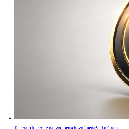
Telegram integruje natívnu neúschovnú peňaženku Gram