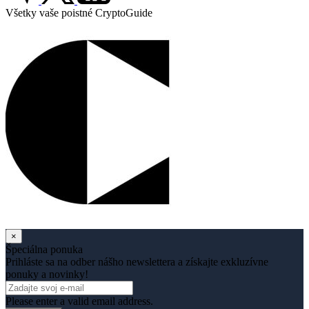
Všetky vaše poistné CryptoGuide
×
Špeciálna ponuka
Prihláste sa na odber nášho newslettera a získajte exkluzívne
ponuky a novinky!
Please enter a valid email address.