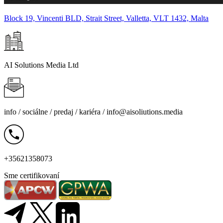
Block 19, Vincenti BLD, Strait Street, Valletta, VLT 1432, Malta
AI Solutions Media Ltd
info /
sociálne
/
predaj
/
kariéra
/
info@aisoliutions.media
+35621358073
Sme certifikovaní