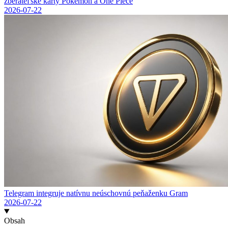
zberateľské karty Pokémon a One Piece
2026-07-22
Telegram integruje natívnu neúschovnú peňaženku Gram
2026-07-22
Obsah