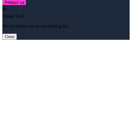
Prihlásiť sa
👍
Thank You!
We've added you to our mailing list.
Close