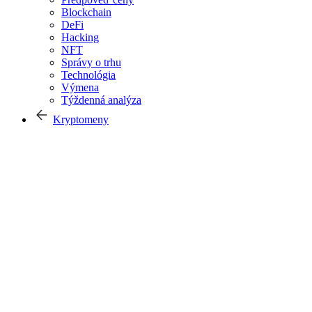
Blockchain
DeFi
Hacking
NFT
Správy o trhu
Technológia
Výmena
Týždenná analýza
Kryptomeny