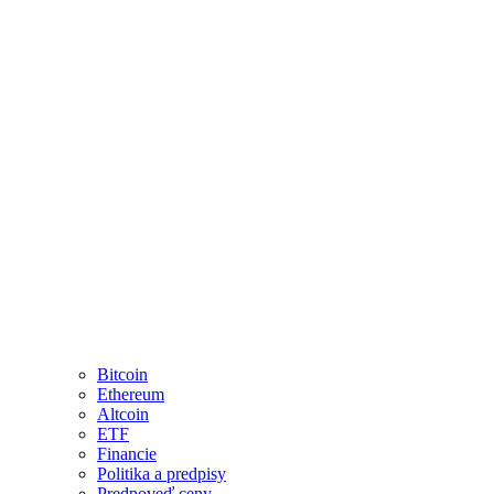
Bitcoin
Ethereum
Altcoin
ETF
Financie
Politika a predpisy
Predpoveď ceny