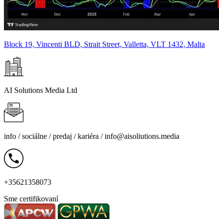
Block 19, Vincenti BLD, Strait Street, Valletta, VLT 1432, Malta
AI Solutions Media Ltd
info /
sociálne
/
predaj
/
kariéra
/
info@aisoliutions.media
+35621358073
Sme certifikovaní