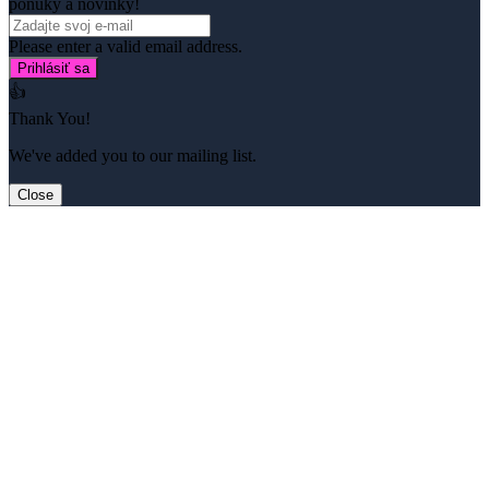
ponuky a novinky!
Please enter a valid email address.
Prihlásiť sa
👍
Thank You!
We've added you to our mailing list.
Close