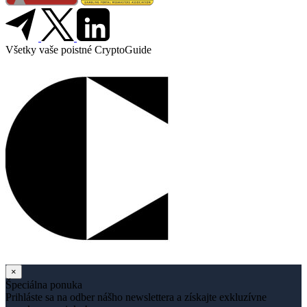
Všetky vaše poistné CryptoGuide
×
Špeciálna ponuka
Prihláste sa na odber nášho newslettera a získajte exkluzívne