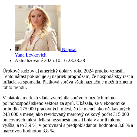
Napísal
Yana Levkovich
Aktualizované
2025-10-16 23:38:28
Úrokové sadzby aj americký dolár v roku 2024 prudko vzrástli.
Tento nárast pokračuje aj napriek prognózam, že hospodársky rast a
inflácia sa spomalia. Piatková správa však naznačuje možnú zmenu
tohto trendu.
V piatok americká vláda zverejnila správu o mzdách mimo
poľnohospodárskeho sektora za apríl. Ukázala, že v ekonomike
pribudlo 175 000 pracovných miest, čo je menej ako očakávaných
243 000 a menej ako revidovaný marcový celkový počet 315 000
pracovných miest. Miera nezamestnanosti bola v apríli mierne
vyššia, a to 3,9 %, v porovnaní s predpokladanou hodnotou 3,8 % a
marcovou hodnotou 3,8 %.