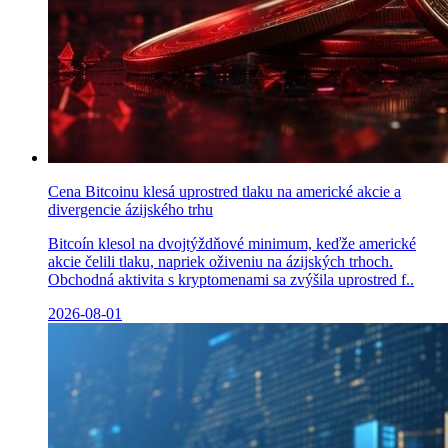
Cena Bitcoinu klesá uprostred tlaku na americké akcie a
divergencie ázijského trhu
Bitcoín klesol na dvojtýždňové minimum, keďže americké
akcie čelili tlaku, napriek oživeniu na ázijských trhoch.
Obchodná aktivita s kryptomenami sa zvýšila uprostred f..
2026-08-01