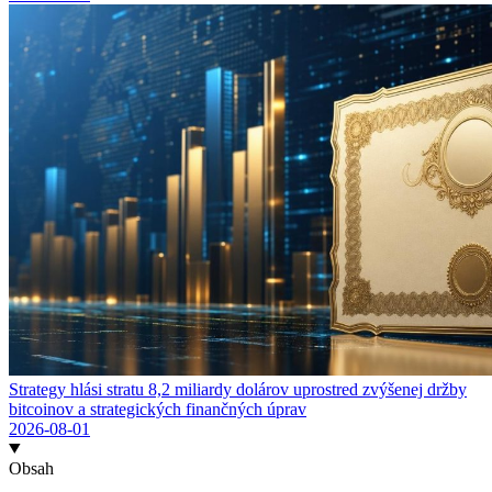
Strategy hlási stratu 8,2 miliardy dolárov uprostred zvýšenej držby
bitcoinov a strategických finančných úprav
2026-08-01
Obsah