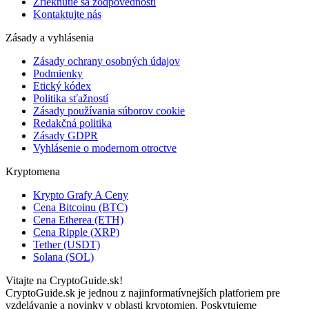
Zrieknutie sa zodpovednosti
Kontaktujte nás
Zásady a vyhlásenia
Zásady ochrany osobných údajov
Podmienky
Etický kódex
Politika sťažností
Zásady používania súborov cookie
Redakčná politika
Zásady GDPR
Vyhlásenie o modernom otroctve
Kryptomena
Krypto Grafy A Ceny
Cena Bitcoinu (BTC)
Cena Etherea (ETH)
Cena Ripple (XRP)
Tether (USDT)
Solana (SOL)
Vitajte na CryptoGuide.sk!
CryptoGuide.sk je jednou z najinformatívnejších platforiem pre
vzdelávanie a novinky v oblasti kryptomien. Poskytujeme