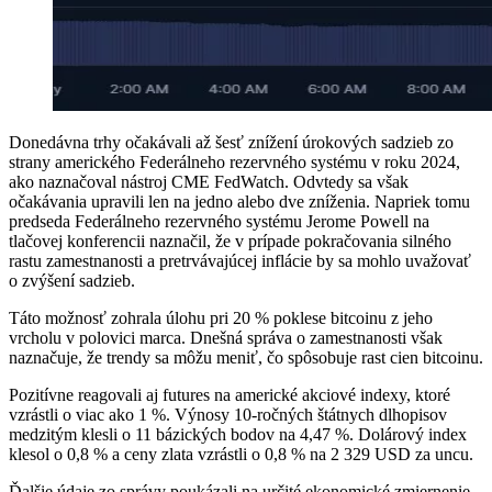
Donedávna trhy očakávali až šesť znížení úrokových sadzieb zo
strany amerického Federálneho rezervného systému v roku 2024,
ako naznačoval nástroj CME FedWatch. Odvtedy sa však
očakávania upravili len na jedno alebo dve zníženia. Napriek tomu
predseda Federálneho rezervného systému Jerome Powell na
tlačovej konferencii naznačil, že v prípade pokračovania silného
rastu zamestnanosti a pretrvávajúcej inflácie by sa mohlo uvažovať
o zvýšení sadzieb.
Táto možnosť zohrala úlohu pri 20 % poklese bitcoinu z jeho
vrcholu v polovici marca. Dnešná správa o zamestnanosti však
naznačuje, že trendy sa môžu meniť, čo spôsobuje rast cien bitcoinu.
Pozitívne reagovali aj futures na americké akciové indexy, ktoré
vzrástli o viac ako 1 %. Výnosy 10-ročných štátnych dlhopisov
medzitým klesli o 11 bázických bodov na 4,47 %. Dolárový index
klesol o 0,8 % a ceny zlata vzrástli o 0,8 % na 2 329 USD za uncu.
Ďalšie údaje zo správy poukázali na určité ekonomické zmiernenie.