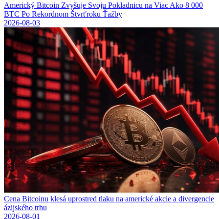
Americký Bitcoin Zvyšuje Svoju Pokladnicu na Viac Ako 8 000
BTC Po Rekordnom Štvrťroku Ťažby
2026-08-03
Cena Bitcoinu klesá uprostred tlaku na americké akcie a divergencie
ázijského trhu
2026-08-01