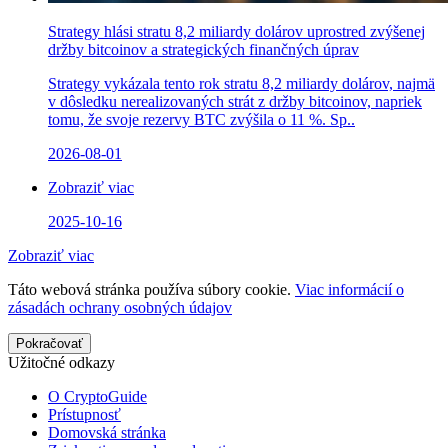
Strategy hlási stratu 8,2 miliardy dolárov uprostred zvýšenej
držby bitcoinov a strategických finančných úprav
Strategy vykázala tento rok stratu 8,2 miliardy dolárov, najmä
v dôsledku nerealizovaných strát z držby bitcoinov, napriek
tomu, že svoje rezervy BTC zvýšila o 11 %. Sp..
2026-08-01
Zobraziť viac
2025-10-16
Zobraziť viac
Táto webová stránka používa súbory cookie.
Viac informácií o
zásadách ochrany osobných údajov
Pokračovať
Užitočné odkazy
O CryptoGuide
Prístupnosť
Domovská stránka