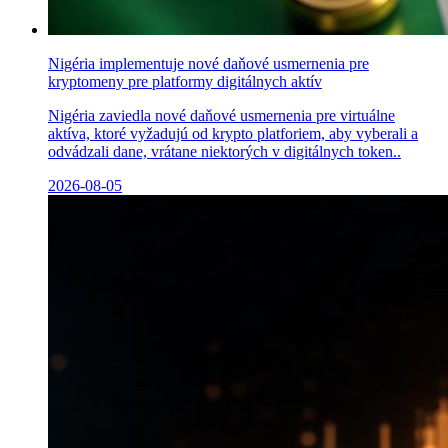
Nigéria implementuje nové daňové usmernenia pre
kryptomeny pre platformy digitálnych aktív
Nigéria zaviedla nové daňové usmernenia pre virtuálne
aktíva, ktoré vyžadujú od krypto platforiem, aby vyberali a
odvádzali dane, vrátane niektorých v digitálnych token..
2026-08-05