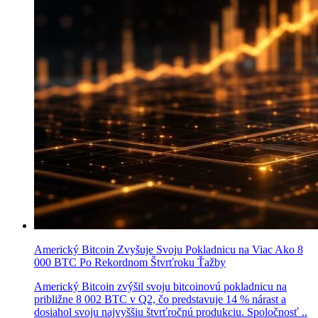
Americký Bitcoin Zvyšuje Svoju Pokladnicu na Viac Ako 8
000 BTC Po Rekordnom Štvrťroku Ťažby
Americký Bitcoin zvýšil svoju bitcoinovú pokladnicu na
približne 8 002 BTC v Q2, čo predstavuje 14 % nárast a
dosiahol svoju najvyššiu štvrťročnú produkciu. Spoločnosť ..