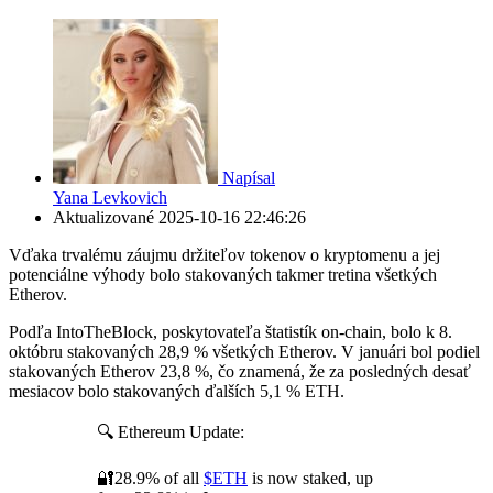
Napísal
Yana Levkovich
Aktualizované
2025-10-16 22:46:26
Vďaka trvalému záujmu držiteľov tokenov o kryptomenu a jej
potenciálne výhody bolo stakovaných takmer tretina všetkých
Etherov.
Podľa IntoTheBlock, poskytovateľa štatistík on-chain, bolo k 8.
októbru stakovaných 28,9 % všetkých Etherov. V januári bol podiel
stakovaných Etherov 23,8 %, čo znamená, že za posledných desať
mesiacov bolo stakovaných ďalších 5,1 % ETH.
🔍 Ethereum Update:
🔐28.9% of all
$ETH
is now staked, up