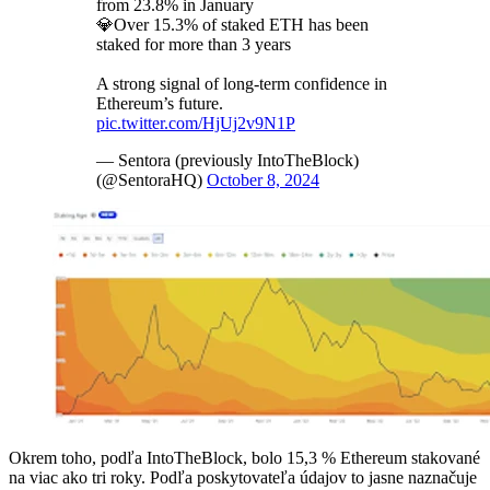
from 23.8% in January
💎Over 15.3% of staked ETH has been
staked for more than 3 years
A strong signal of long-term confidence in
Ethereum’s future.
pic.twitter.com/HjUj2v9N1P
— Sentora (previously IntoTheBlock)
(@SentoraHQ)
October 8, 2024
Okrem toho, podľa IntoTheBlock, bolo 15,3 % Ethereum stakované
na viac ako tri roky. Podľa poskytovateľa údajov to jasne naznačuje