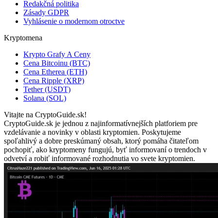
Redakčná politika
Zásady GDPR
Vyhlásenie o modernom otroctve
Kryptomena
Krypto Grafy A Ceny
Cena Bitcoinu (BTC)
Cena Etherea (ETH)
Cena Ripple (XRP)
Tether (USDT)
Solana (SOL)
Vitajte na CryptoGuide.sk!
CryptoGuide.sk je jednou z najinformatívnejších platforiem pre
vzdelávanie a novinky v oblasti kryptomien. Poskytujeme
spoľahlivý a dobre preskúmaný obsah, ktorý pomáha čitateľom
pochopiť, ako kryptomeny fungujú, byť informovaní o trendoch v
odvetví a robiť informované rozhodnutia vo svete kryptomien.