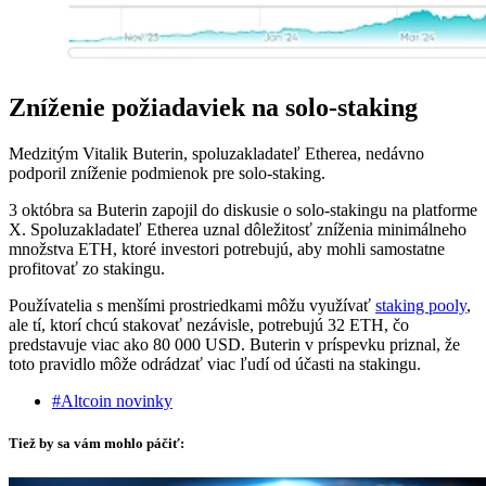
Zníženie požiadaviek na solo-staking
Medzitým Vitalik Buterin, spoluzakladateľ Etherea, nedávno
podporil zníženie podmienok pre solo-staking.
3 októbra sa Buterin zapojil do diskusie o solo-stakingu na platforme
X. Spoluzakladateľ Etherea uznal dôležitosť zníženia minimálneho
množstva ETH, ktoré investori potrebujú, aby mohli samostatne
profitovať zo stakingu.
Používatelia s menšími prostriedkami môžu využívať
staking pooly
,
ale tí, ktorí chcú stakovať nezávisle, potrebujú 32 ETH, čo
predstavuje viac ako 80 000 USD. Buterin v príspevku priznal, že
toto pravidlo môže odrádzať viac ľudí od účasti na stakingu.
#Altcoin novinky
Tiež by sa vám mohlo páčiť: