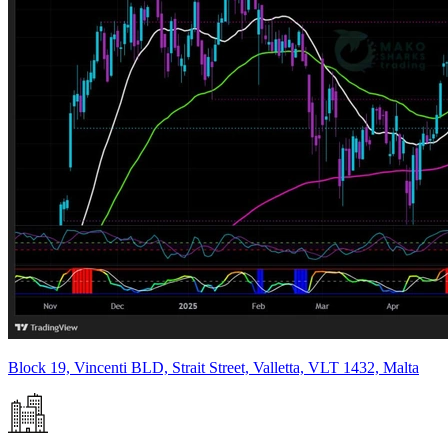
Block 19, Vincenti BLD, Strait Street, Valletta, VLT 1432, Malta