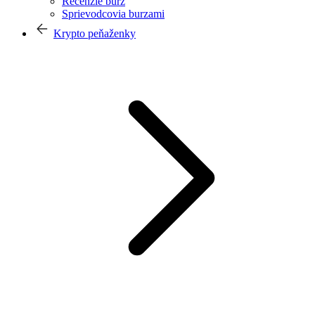
Recenzie búrz
Sprievodcovia burzami
Krypto peňaženky