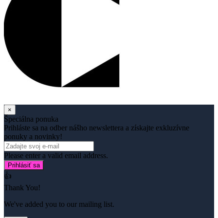
×
Špeciálna ponuka
Prihláste sa na odber nášho newslettera a získajte exkluzívne
ponuky a novinky!
Please enter a valid email address.
Prihlásiť sa
👍
Thank You!
We've added you to our mailing list.