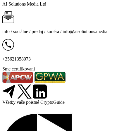
AI Solutions Media Ltd
info /
sociálne
/
predaj
/
kariéra
/
info@aisoliutions.media
+35621358073
Sme certifikovaní
Všetky vaše poistné CryptoGuide