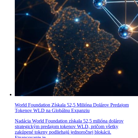
World Foundation Získala 52,5 Milióna Dolárov Predajom
Tokenov WLD na Globálnu Expanziu
Nadácia World Foundation získala 52,5 milióna dolárov
strategickým predajom tokenov WLD, pričom všetky
zakúpené tokeny podliehajú jednoročnej blokácii.
Financovanie je ..