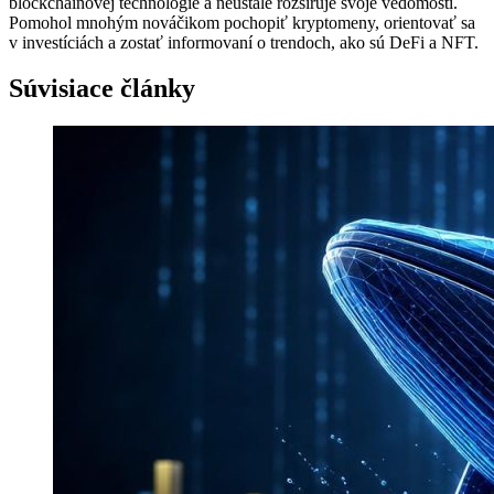
blockchainovej technológie a neustále rozširuje svoje vedomosti.
Pomohol mnohým nováčikom pochopiť kryptomeny, orientovať sa
v investíciách a zostať informovaní o trendoch, ako sú DeFi a NFT.
Súvisiace články