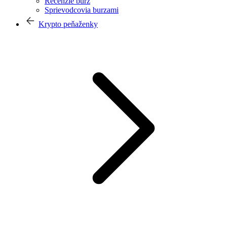
Recenzie búrz
Sprievodcovia burzami
Krypto peňaženky