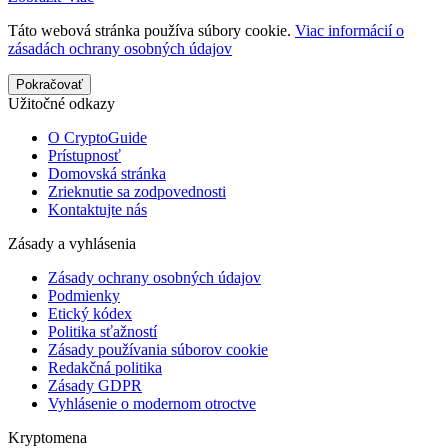
Táto webová stránka používa súbory cookie.
Viac informácií o
zásadách ochrany osobných údajov
Pokračovať
Užitočné odkazy
O CryptoGuide
Prístupnosť
Domovská stránka
Zrieknutie sa zodpovednosti
Kontaktujte nás
Zásady a vyhlásenia
Zásady ochrany osobných údajov
Podmienky
Etický kódex
Politika sťažností
Zásady používania súborov cookie
Redakčná politika
Zásady GDPR
Vyhlásenie o modernom otroctve
Kryptomena