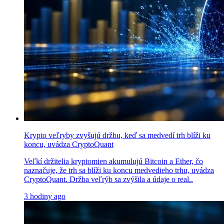
Krypto veľryby zvyšujú držbu, keď sa medvedí trh blíži ku
koncu, uvádza CryptoQuant
Veľkí držitelia kryptomien akumulujú Bitcoin a Ether, čo
naznačuje, že trh sa blíži ku koncu medvedieho trhu, uvádza
CryptoQuant. Držba veľrýb sa zvýšila a údaje o real..
3 hodiny ago