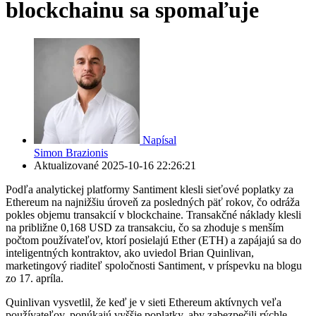
blockchainu sa spomaľuje
Napísal
Simon Brazionis
Aktualizované
2025-10-16 22:26:21
Podľa analytickej platformy Santiment klesli sieťové poplatky za
Ethereum na najnižšiu úroveň za posledných päť rokov, čo odráža
pokles objemu transakcií v blockchaine. Transakčné náklady klesli
na približne 0,168 USD za transakciu, čo sa zhoduje s menším
počtom používateľov, ktorí posielajú Ether (ETH) a zapájajú sa do
inteligentných kontraktov, ako uviedol Brian Quinlivan,
marketingový riaditeľ spoločnosti Santiment, v príspevku na blogu
zo 17. apríla.
Quinlivan vysvetlil, že keď je v sieti Ethereum aktívnych veľa
používateľov, ponúkajú vyššie poplatky, aby zabezpečili rýchle