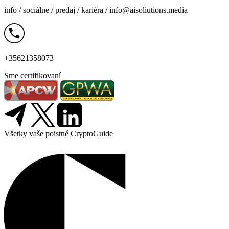
info /
sociálne
/
predaj
/
kariéra
/
info@aisoliutions.media
+35621358073
Sme certifikovaní
Všetky vaše poistné CryptoGuide