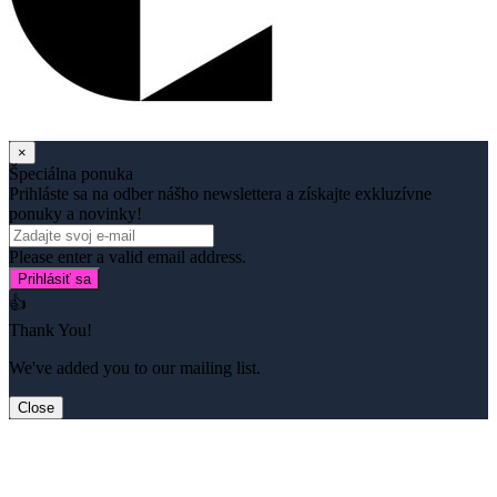
×
Špeciálna ponuka
Prihláste sa na odber nášho newslettera a získajte exkluzívne
ponuky a novinky!
Please enter a valid email address.
Prihlásiť sa
👍
Thank You!
We've added you to our mailing list.
Close