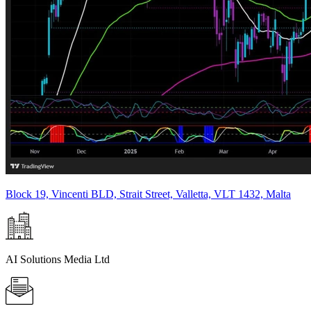
Block 19, Vincenti BLD, Strait Street, Valletta, VLT 1432, Malta
AI Solutions Media Ltd