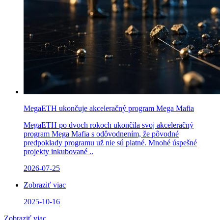
MegaETH ukončuje akceleračný program Mega Mafia
MegaETH po dvoch rokoch ukončila svoj akceleračný
program Mega Mafia s odôvodnením, že pôvodné
predpoklady programu už nie sú platné. Mnohé úspešné
projekty inkubované ..
2026-07-25
Zobraziť viac
2025-10-16
Zobraziť viac