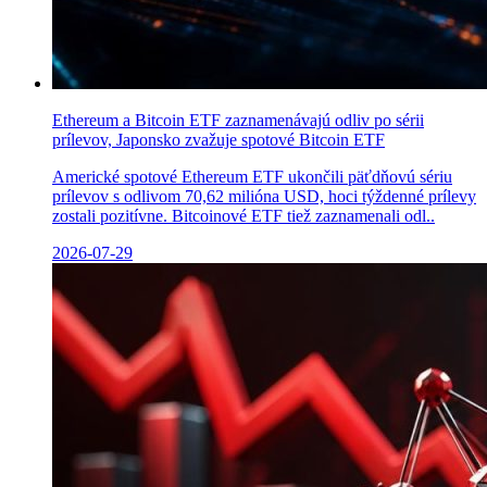
Ethereum a Bitcoin ETF zaznamenávajú odliv po sérii
prílevov, Japonsko zvažuje spotové Bitcoin ETF
Americké spotové Ethereum ETF ukončili päťdňovú sériu
prílevov s odlivom 70,62 milióna USD, hoci týždenné prílevy
zostali pozitívne. Bitcoinové ETF tiež zaznamenali odl..
2026-07-29