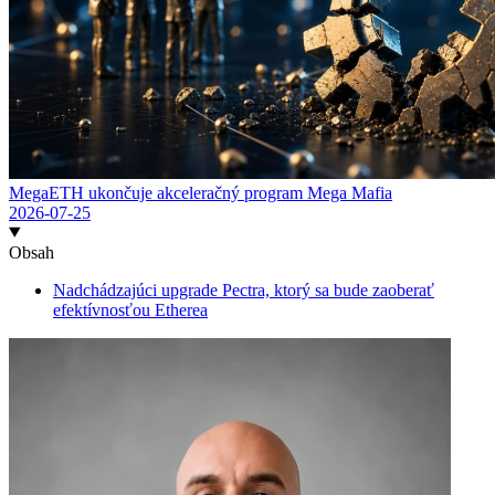
MegaETH ukončuje akceleračný program Mega Mafia
2026-07-25
Obsah
Nadchádzajúci upgrade Pectra, ktorý sa bude zaoberať
efektívnosťou Etherea