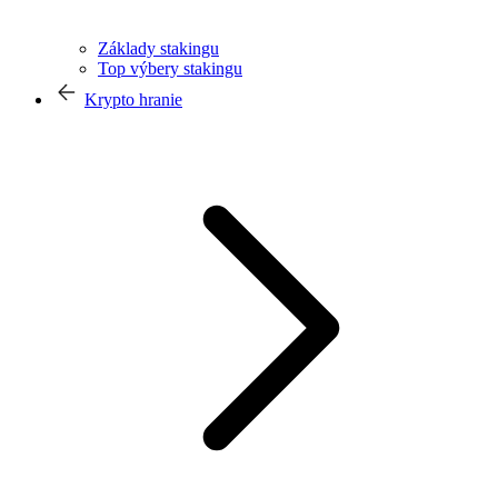
Základy stakingu
Top výbery stakingu
Krypto hranie