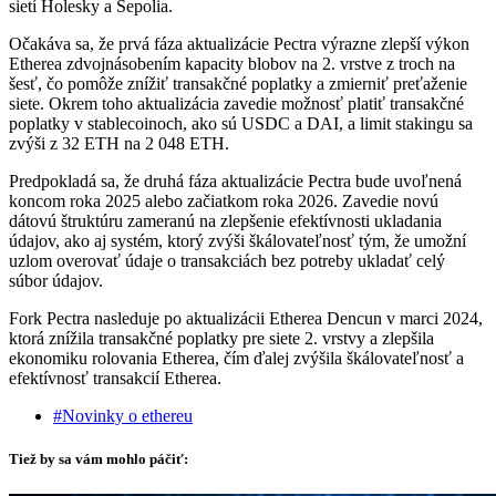
sietí Holesky a Sepolia.
Očakáva sa, že prvá fáza aktualizácie Pectra výrazne zlepší výkon
Etherea zdvojnásobením kapacity blobov na 2. vrstve z troch na
šesť, čo pomôže znížiť transakčné poplatky a zmierniť preťaženie
siete. Okrem toho aktualizácia zavedie možnosť platiť transakčné
poplatky v stablecoinoch, ako sú USDC a DAI, a limit stakingu sa
zvýši z 32 ETH na 2 048 ETH.
Predpokladá sa, že druhá fáza aktualizácie Pectra bude uvoľnená
koncom roka 2025 alebo začiatkom roka 2026. Zavedie novú
dátovú štruktúru zameranú na zlepšenie efektívnosti ukladania
údajov, ako aj systém, ktorý zvýši škálovateľnosť tým, že umožní
uzlom overovať údaje o transakciách bez potreby ukladať celý
súbor údajov.
Fork Pectra nasleduje po aktualizácii Etherea Dencun v marci 2024,
ktorá znížila transakčné poplatky pre siete 2. vrstvy a zlepšila
ekonomiku rolovania Etherea, čím ďalej zvýšila škálovateľnosť a
efektívnosť transakcií Etherea.
#Novinky o ethereu
Tiež by sa vám mohlo páčiť: