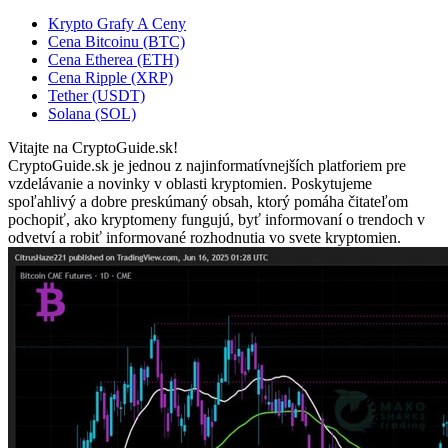
Krypto Grafy A Ceny
Cena Bitcoinu (BTC)
Cena Etherea (ETH)
Cena Ripple (XRP)
Tether (USDT)
Solana (SOL)
Vitajte na CryptoGuide.sk!
CryptoGuide.sk je jednou z najinformatívnejších platforiem pre
vzdelávanie a novinky v oblasti kryptomien. Poskytujeme
spoľahlivý a dobre preskúmaný obsah, ktorý pomáha čitateľom
pochopiť, ako kryptomeny fungujú, byť informovaní o trendoch v
odvetví a robiť informované rozhodnutia vo svete kryptomien.