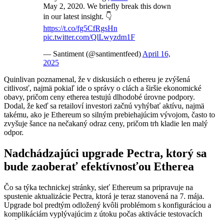
May 2, 2020. We briefly break this down
in our latest insight. 👇
https://t.co/fg5CfRgsHn
pic.twitter.com/QlLwyzdm1F
— Santiment (@santimentfeed)
April 16,
2025
Quinlivan poznamenal, že v diskusiách o ethereu je zvýšená
citlivosť, najmä pokiaľ ide o správy o clách a širšie ekonomické
obavy, pričom ceny etherea testujú dlhodobé úrovne podpory.
Dodal, že keď sa retailoví investori začnú vyhýbať aktívu, najmä
takému, ako je Ethereum so silným prebiehajúcim vývojom, často to
zvyšuje šance na nečakaný odraz ceny, pričom trh kladie len malý
odpor.
Nadchádzajúci upgrade Pectra, ktorý sa
bude zaoberať efektívnosťou Etherea
Čo sa týka technickej stránky, sieť Ethereum sa pripravuje na
spustenie aktualizácie Pectra, ktorá je teraz stanovená na 7. mája.
Upgrade bol predtým odložený kvôli problémom s konfiguráciou a
komplikáciám vyplývajúcim z útoku počas aktivácie testovacích