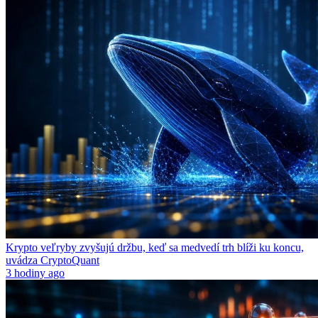
Krypto veľryby zvyšujú držbu, keď sa medvedí trh blíži ku koncu,
uvádza CryptoQuant
3 hodiny ago