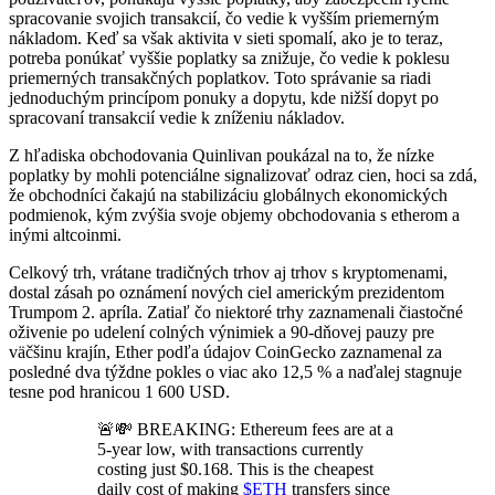
spracovanie svojich transakcií, čo vedie k vyšším priemerným
nákladom. Keď sa však aktivita v sieti spomalí, ako je to teraz,
potreba ponúkať vyššie poplatky sa znižuje, čo vedie k poklesu
priemerných transakčných poplatkov. Toto správanie sa riadi
jednoduchým princípom ponuky a dopytu, kde nižší dopyt po
spracovaní transakcií vedie k zníženiu nákladov.
Z hľadiska obchodovania Quinlivan poukázal na to, že nízke
poplatky by mohli potenciálne signalizovať odraz cien, hoci sa zdá,
že obchodníci čakajú na stabilizáciu globálnych ekonomických
podmienok, kým zvýšia svoje objemy obchodovania s etherom a
inými altcoinmi.
Celkový trh, vrátane tradičných trhov aj trhov s kryptomenami,
dostal zásah po oznámení nových ciel americkým prezidentom
Trumpom 2. apríla. Zatiaľ čo niektoré trhy zaznamenali čiastočné
oživenie po udelení colných výnimiek a 90-dňovej pauzy pre
väčšinu krajín, Ether podľa údajov CoinGecko zaznamenal za
posledné dva týždne pokles o viac ako 12,5 % a naďalej stagnuje
tesne pod hranicou 1 600 USD.
🚨💸 BREAKING: Ethereum fees are at a
5-year low, with transactions currently
costing just $0.168. This is the cheapest
daily cost of making
$ETH
transfers since