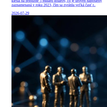
klesla na približne 5 miliárd dolárov, čo je úroveň naposledy
zaznamenaná v roku 2023, čím sa zvrátila veľká časť r..
2026-07-29