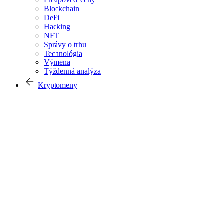
Blockchain
DeFi
Hacking
NFT
Správy o trhu
Technológia
Výmena
Týždenná analýza
Kryptomeny