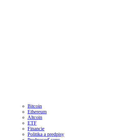
Bitcoin
Ethereum
Altcoin
ETF
Financie
Politika a predpisy
Predpoveď ceny