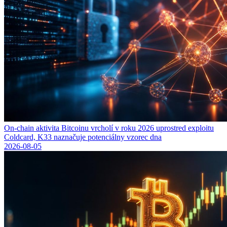
On-chain aktivita Bitcoinu vrcholí v roku 2026 uprostred exploitu
Coldcard, K33 naznačuje potenciálny vzorec dna
2026-08-05