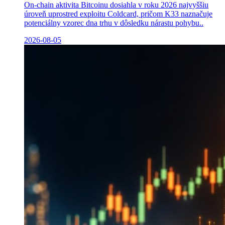
On-chain aktivita Bitcoinu dosiahla v roku 2026 najvyššiu
úroveň uprostred exploitu Coldcard, pričom K33 naznačuje
potenciálny vzorec dna trhu v dôsledku nárastu pohybu..
2026-08-05