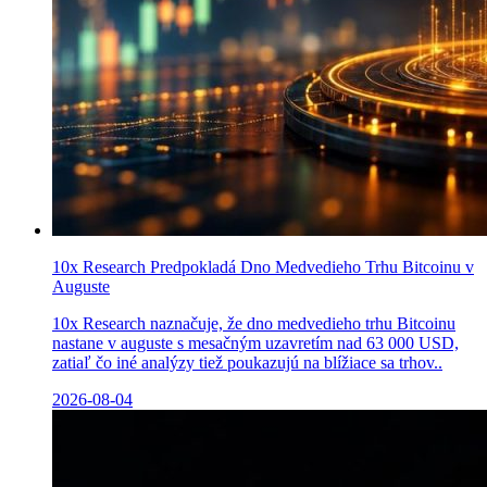
10x Research Predpokladá Dno Medvedieho Trhu Bitcoinu v
Auguste
10x Research naznačuje, že dno medvedieho trhu Bitcoinu
nastane v auguste s mesačným uzavretím nad 63 000 USD,
zatiaľ čo iné analýzy tiež poukazujú na blížiace sa trhov..
2026-08-04