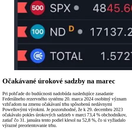
Očakávané úrokové sadzby na marec
Pri pohľade do budúcnosti nadobúda nasledujúce zasadanie
Federálneho rezervného systému 20. marca 2024 osobitný význam
vzhľadom na zmenu očakávaní trhu spôsobenú nedávnymi
Powellovými výrokmi. Je pozoruhodné, že k 29. decembru 2023
očakávalo pokles úrokových sadzieb v marci 73,4 % obchodníkov,
zatiaľ čo 31. januára tento podiel klesol na 52,8 %, čo si vyžiadalo
výrazné preorientovanie trhu.