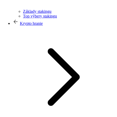
Základy stakingu
Top výbery stakingu
Krypto hranie