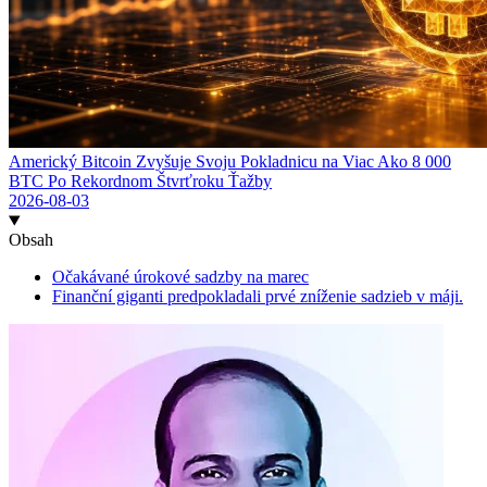
Americký Bitcoin Zvyšuje Svoju Pokladnicu na Viac Ako 8 000
BTC Po Rekordnom Štvrťroku Ťažby
2026-08-03
Obsah
Očakávané úrokové sadzby na marec
Finanční giganti predpokladali prvé zníženie sadzieb v máji.