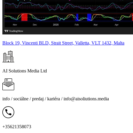
Block 19, Vincenti BLD, Strait Street, Valletta, VLT 1432, Malta
AI Solutions Media Ltd
info /
sociálne
/
predaj
/
kariéra
/
info@aisoliutions.media
+35621358073