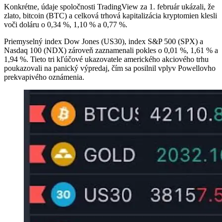
Konkrétne, údaje spoločnosti TradingView za 1. február ukázali, že
zlato, bitcoin (BTC) a celková trhová kapitalizácia kryptomien klesli
voči doláru o 0,34 %, 1,10 % a 0,77 %.
Priemyselný index Dow Jones (US30), index S&P 500 (SPX) a
Nasdaq 100 (NDX) zároveň zaznamenali pokles o 0,01 %, 1,61 % a
1,94 %. Tieto tri kľúčové ukazovatele amerického akciového trhu
poukazovali na panický výpredaj, čím sa posilnil vplyv Powellovho
prekvapivého oznámenia.