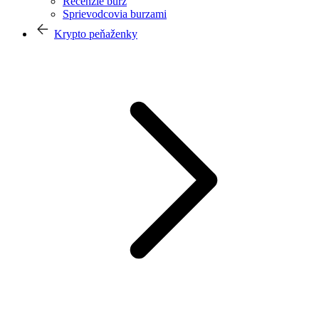
Recenzie búrz
Sprievodcovia burzami
Krypto peňaženky