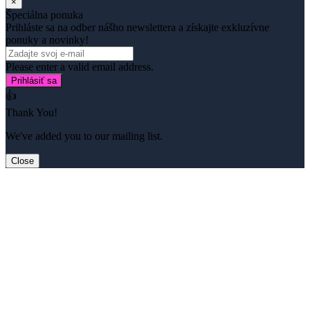
×
Špeciálna ponuka
Prihláste sa na odber nášho newslettera a získajte exkluzívne
ponuky a novinky!
Please enter a valid email address.
Prihlásiť sa
👍
Thank You!
We've added you to our mailing list.
Close