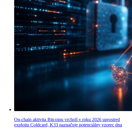
On-chain aktivita Bitcoinu vrcholí v roku 2026 uprostred
exploitu Coldcard, K33 naznačuje potenciálny vzorec dna