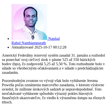
Napísal
Rahul Nambiampurath
Aktualizované
2025-10-17 00:12:28
Americký Federálny rezervný systém zasadal 31. januára a rozhodol
sa ponechať svoj cieľový úrok v pásme 525 až 550 bázických
bodov (bps), čo zodpovedá 5,25 až 5,50 %. Toto rozhodnutie bolo v
súlade so všeobecnými očakávaniami a v súlade s predchádzajúcim
zasadaním.
Pozoruhodným zvratom vo vývoji však bolo vyhlásenie Jeroma
Powella počas oznámenia marcového zasadania, v ktorom výslovne
uviedol, že zníženie úrokových sadzieb je nepravdepodobné. Toto
neočakávané vyhlásenie spôsobilo výrazný pokles hlavných
finančných ukazovateľov, čo viedlo k výraznému ústupu na rôznych
trhoch.