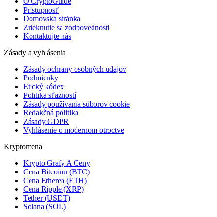
O CryptoGuide
Prístupnosť
Domovská stránka
Zrieknutie sa zodpovednosti
Kontaktujte nás
Zásady a vyhlásenia
Zásady ochrany osobných údajov
Podmienky
Etický kódex
Politika sťažností
Zásady používania súborov cookie
Redakčná politika
Zásady GDPR
Vyhlásenie o modernom otroctve
Kryptomena
Krypto Grafy A Ceny
Cena Bitcoinu (BTC)
Cena Etherea (ETH)
Cena Ripple (XRP)
Tether (USDT)
Solana (SOL)