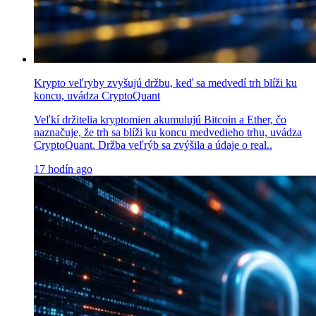
Krypto veľryby zvyšujú držbu, keď sa medvedí trh blíži ku
koncu, uvádza CryptoQuant
Veľkí držitelia kryptomien akumulujú Bitcoin a Ether, čo
naznačuje, že trh sa blíži ku koncu medvedieho trhu, uvádza
CryptoQuant. Držba veľrýb sa zvýšila a údaje o real..
17 hodín ago