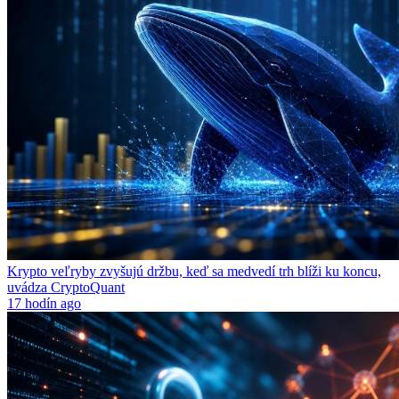
Krypto veľryby zvyšujú držbu, keď sa medvedí trh blíži ku koncu,
uvádza CryptoQuant
17 hodín ago