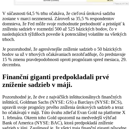
V súčasnosti 64,5 % trhu očakáva, že cieľová úroková sadzba
zostane v marci nezmenená. Zároveň sa 35,5 % respondentov
domnieva, že Fed môže svoje rozhodnutie prehodnotiť a pristúpiť k
zníženiu sadzieb v rozmedzí 500 až 525 bázických bodov, čo v
nasledujúcich týždňoch povedie k potenciálnej volatilite na všetkých
trhoch.
Je pozoruhodné, že agresívnejšie zníženie sadzieb o 50 bázických
bodov sa už v trhových očakávaniach nezohľadňuje, čo predstavuje
15 % zmenu pravdepodobnosti oproti prognózam spred mesiaca, 29.
decembra.
Finanční giganti predpokladali prvé
zníženie sadzieb v máji.
Pozoruhodné je, že dve z najväčších inštitucionálnych finančných
inštitúcií, Goldman Sachs (NYSE: GS) a Barclays (NYSE: BCS),
upravili svoje prognózy prvého zníženia úrokových sadzieb a teraz
ho očakávajú v máji. Túto úvahu zdieľal Evan Gold na platforme X
1. februára. Okrem toho Gold upozornil na medvedejší výhľad
Bank of America (NYSE: BAC), ktorá predpokladá zníženie
sadzieb v júni. Zaujímavé je, že všetci traja finanční giganti pôvodne