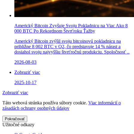
Americký Bitcoin Zvyšuje Svoju Pokladnicu na Viac Ako 8
000 BTC Po Rekordnom Štvrťroku Ťažby
Americký Bitcoin zvýšil svoju bitcoinovú pokladnicu na
približne 8 002 BTC v Q2, čo predstavuje 14 % nárast a
dosiahol svoju najvyššiu štvrťročnú produkciu. Spoločnosť ..
2026-08-03
Zobraziť viac
2025-10-17
Zobraziť viac
Táto webová stránka používa súbory cookie.
Viac informácií o
zásadách ochrany osobných údajov
Pokračovať
Užitočné odkazy