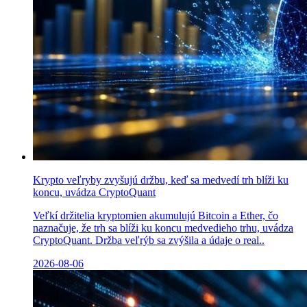
Krypto veľryby zvyšujú držbu, keď sa medvedí trh blíži ku
koncu, uvádza CryptoQuant
Veľkí držitelia kryptomien akumulujú Bitcoin a Ether, čo
naznačuje, že trh sa blíži ku koncu medvedieho trhu, uvádza
CryptoQuant. Držba veľrýb sa zvýšila a údaje o real..
2026-08-06