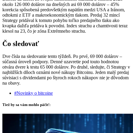
okolo 126 000 dolárov na dnešných asi 69 000 dolárov – 45%
korekcia spôsobená predovšetkým napätím medzi USA a Iránom,
odtokmi z ETF a makroekonomickým tlakom. Predaj 32 mincí
Strategy pridával k tomuto pohybu toľko predajného tlaku ako
kvapka dažďa pridáva k povodni. Index strachu a chamtivosti teraz
klesol na 23, čo je zóna Extrémneho strachu.
Čo sledovať
Dve čísla na sledovanie tento týždeň. Po prvé, 69 000 dolárov –
súčasná úroveň podpory. Denné uzavretie pod touto hodnotou
otvára dvere k testu 65 000 dolárov. Po druhé, sledujte, či Strategy v
najbližších dňoch oznámi nové nákupy Bitcoinu. Jeden malý predaj
súvisiaci s dividendami po štyroch rokoch nákupov nie je dôvodom
na obavy.
#Novinky o bitcoine
Tiež by sa vám mohlo páčiť: