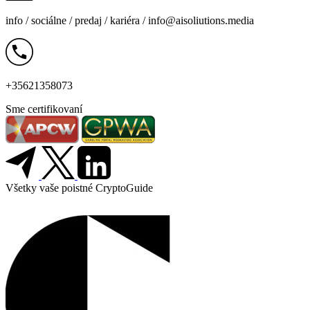
info /
sociálne
/
predaj
/
kariéra
/
info@aisoliutions.media
+35621358073
Sme certifikovaní
Všetky vaše poistné CryptoGuide