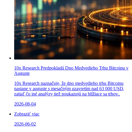
10x Research Predpokladá Dno Medvedieho Trhu Bitcoinu v
Auguste
10x Research naznačuje, že dno medvedieho trhu Bitcoinu
nastane v auguste s mesačným uzavretím nad 63 000 USD,
zatiaľ čo iné analýzy tiež poukazujú na blížiace sa trhov..
2026-08-04
Zobraziť viac
2026-06-02