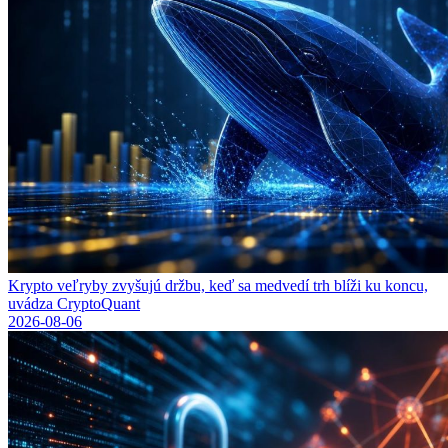
Krypto veľryby zvyšujú držbu, keď sa medvedí trh blíži ku koncu,
uvádza CryptoQuant
2026-08-06