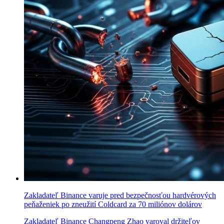
Zakladateľ Binance varuje pred bezpečnosťou hardvérových
peňaženiek po zneužití Coldcard za 70 miliónov dolárov
Zakladateľ Binance Changpeng Zhao varoval držiteľov