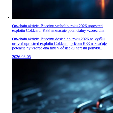
On-chain aktivita Bitcoinu vrcholí v roku 2026 uprostred
exploitu Coldcard, K33 naznačuje potenciálny vzorec dna
On-chain aktivita Bitcoinu dosiahla v roku 2026 najvyššiu
úroveň uprostred exploitu Coldcard, pričom K33 naznačuje
potenciálny vzorec dna trhu v dôsledku nárastu pohybu..
2026-08-05