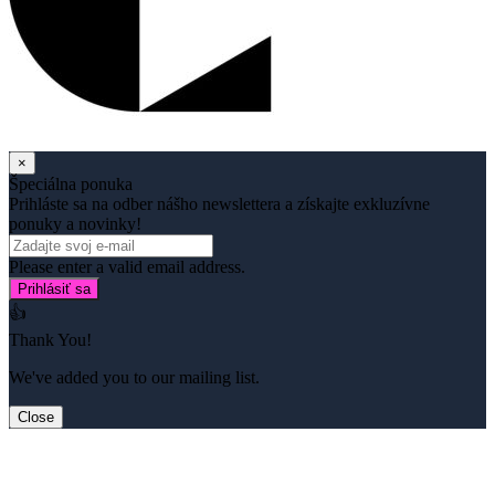
×
Špeciálna ponuka
Prihláste sa na odber nášho newslettera a získajte exkluzívne
ponuky a novinky!
Please enter a valid email address.
Prihlásiť sa
👍
Thank You!
We've added you to our mailing list.
Close