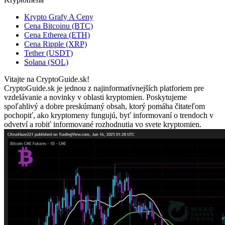
Krypto Grafy A Ceny
Cena Bitcoinu (BTC)
Cena Etherea (ETH)
Cena Ripple (XRP)
Tether (USDT)
Solana (SOL)
Vitajte na CryptoGuide.sk!
CryptoGuide.sk je jednou z najinformatívnejších platforiem pre
vzdelávanie a novinky v oblasti kryptomien. Poskytujeme
spoľahlivý a dobre preskúmaný obsah, ktorý pomáha čitateľom
pochopiť, ako kryptomeny fungujú, byť informovaní o trendoch v
odvetví a robiť informované rozhodnutia vo svete kryptomien.