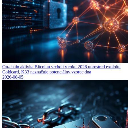
On-chain aktivita Bitcoinu vrcholí v roku 2026 uprostred exploitu
Coldcard, K33 naznačuje potenciálny vzorec dna
2026-08-05