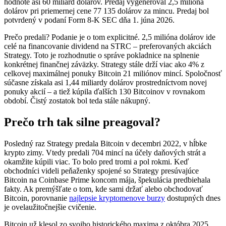
hodnote asi 60 miliárd dolárov. Predaj vygeneroval 2,5 milióna
dolárov pri priemernej cene 77 135 dolárov za mincu. Predaj bol
potvrdený v podaní Form 8-K SEC dňa 1. júna 2026.
Prečo predali? Podanie je o tom explicitné. 2,5 milióna dolárov ide
celé na financovanie dividend na STRC – preferovaných akciách
Strategy. Toto je rozhodnutie o správe pokladnice na splnenie
konkrétnej finančnej záväzky. Strategy stále drží viac ako 4% z
celkovej maximálnej ponuky Bitcoin 21 miliónov mincí. Spoločnosť
súčasne získala asi 1,44 miliardy dolárov prostredníctvom novej
ponuky akcií – a tiež kúpila ďalších 130 Bitcoinov v rovnakom
období. Čistý zostatok bol teda stále nákupný.
Prečo trh tak silne preagoval?
Posledný raz Strategy predala Bitcoin v decembri 2022, v hĺbke
krypto zimy. Vtedy predali 704 mincí na účely daňových strát a
okamžite kúpili viac. To bolo pred tromi a pol rokmi. Keď
obchodníci videli peňaženky spojené so Strategy presúvajúce
Bitcoin na Coinbase Prime koncom mája, špekulácia predbiehala
fakty. Ak premýšľate o tom, kde sami držať alebo obchodovať
Bitcoin, porovnanie
najlepsie kryptomenove burzy
dostupných dnes
je ovelaužitočnejšie cvičenie.
Bitcoin už klesol zo svojho historického maxima z októbra 2025