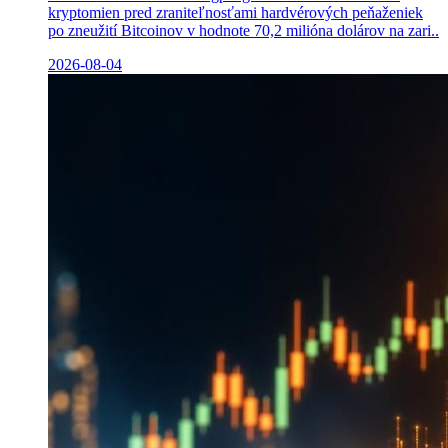
kryptomien pred zraniteľnosťami hardvérových peňaženiek
po zneužití Bitcoinov v hodnote 70,2 milióna dolárov na zari..
2026-08-04