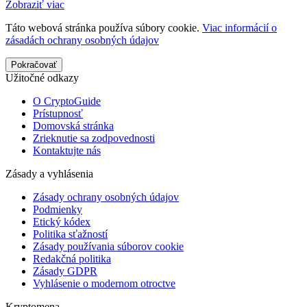
Zobraziť viac
Táto webová stránka používa súbory cookie.
Viac informácií o
zásadách ochrany osobných údajov
Pokračovať
Užitočné odkazy
O CryptoGuide
Prístupnosť
Domovská stránka
Zrieknutie sa zodpovednosti
Kontaktujte nás
Zásady a vyhlásenia
Zásady ochrany osobných údajov
Podmienky
Etický kódex
Politika sťažností
Zásady používania súborov cookie
Redakčná politika
Zásady GDPR
Vyhlásenie o modernom otroctve
Kryptomena