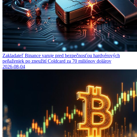
Zakladateľ Binance varuje pred bezpečnosťou hardvérových
peňaženiek po zneužití Coldcard za 70 miliónov dolárov
2026-08-04