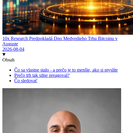
10x Research Predpokladá Dno Medvedieho Trhu Bitcoinu v
Auguste
2026-08-04
Obsah
Čo sa vlastne stalo - a prečo je to menšie, ako si myslíte
Prečo trh tak silne preagoval?
Čo sledovať