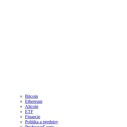
Bitcoin
Ethereum
Altcoin
ETF
Financie
Politika a predpisy
Predpoveď ceny