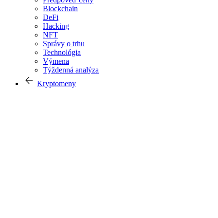
Blockchain
DeFi
Hacking
NFT
Správy o trhu
Technológia
Výmena
Týždenná analýza
Kryptomeny