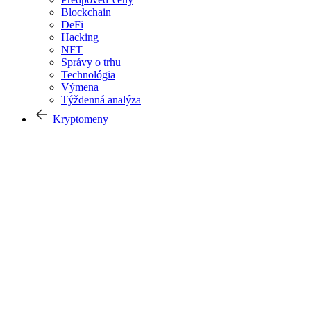
Blockchain
DeFi
Hacking
NFT
Správy o trhu
Technológia
Výmena
Týždenná analýza
Kryptomeny