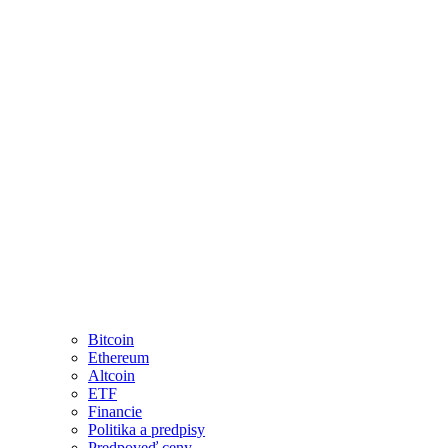
Bitcoin
Ethereum
Altcoin
ETF
Financie
Politika a predpisy
Predpoveď ceny