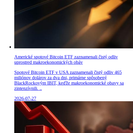
Americké spotové Bitcoin ETF zaznamenali čistý odliv
uprostred makroekonomických obáv
Spotové Bitcoin ETF v USA zaznamenali čistý odliv 465
miliónov dolárov za dva dni, primárne spôsobený
BlackRockovým IBIT, keďže makroekonomické obavy sa
zintenzívnili. ..
2026-07-27