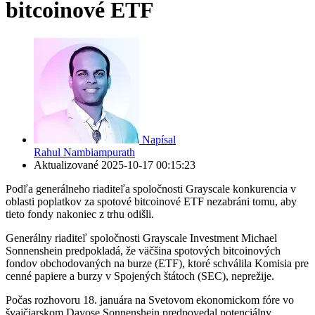
bitcoinové ETF
Napísal
Rahul Nambiampurath
Aktualizované
2025-10-17 00:15:23
Podľa generálneho riaditeľa spoločnosti Grayscale konkurencia v
oblasti poplatkov za spotové bitcoinové ETF nezabráni tomu, aby
tieto fondy nakoniec z trhu odišli.
Generálny riaditeľ spoločnosti Grayscale Investment Michael
Sonnenshein predpokladá, že väčšina spotových bitcoinových
fondov obchodovaných na burze (ETF), ktoré schválila Komisia pre
cenné papiere a burzy v Spojených štátoch (SEC), neprežije.
Počas rozhovoru 18. januára na Svetovom ekonomickom fóre vo
švajčiarskom Davose Sonnenshein predpovedal potenciálny