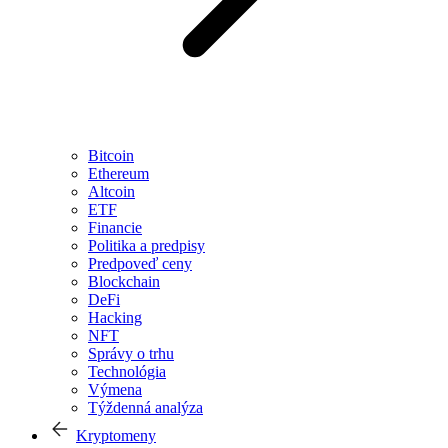
Bitcoin
Ethereum
Altcoin
ETF
Financie
Politika a predpisy
Predpoveď ceny
Blockchain
DeFi
Hacking
NFT
Správy o trhu
Technológia
Výmena
Týždenná analýza
Kryptomeny