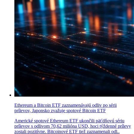
Ethereum a Bitcoin ETF zaznamenávajú odliv po sérii
prílevov, Japonsko zvažuje spotové Bitcoin ETF
Americké spotové Ethereum ETF ukončili päťdňovú sériu
prílevov s odlivom 70,62 milióna USD, hoci týždenné prílevy
zostali pozitívne. Bitcoinové ETF tiež zaznamenali odl..