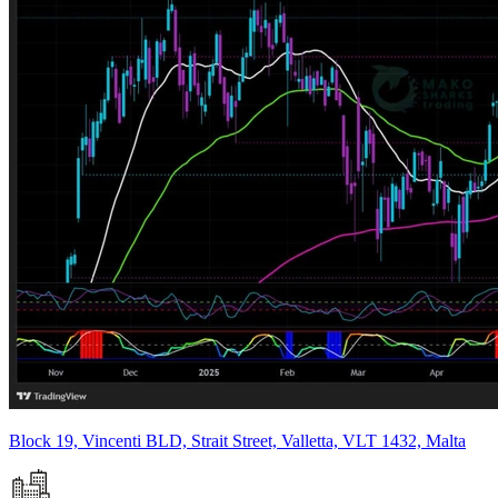
Block 19, Vincenti BLD, Strait Street, Valletta, VLT 1432, Malta