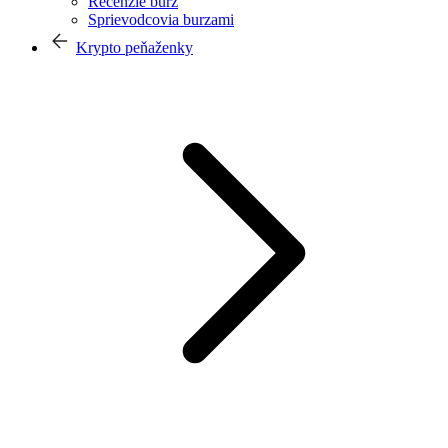
Recenzie búrz
Sprievodcovia burzami
Krypto peňaženky