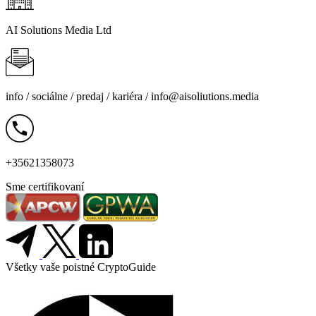
AI Solutions Media Ltd
info /
sociálne
/
predaj
/
kariéra
/
info@aisoliutions.media
+35621358073
Sme certifikovaní
Všetky vaše poistné CryptoGuide