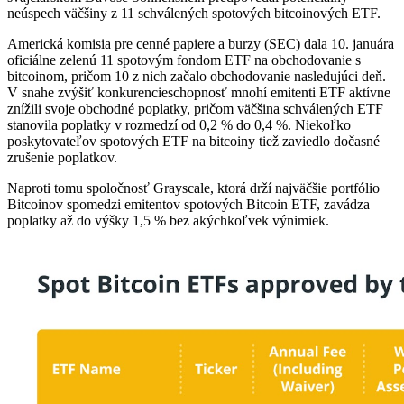
neúspech väčšiny z 11 schválených spotových bitcoinových ETF.
Americká komisia pre cenné papiere a burzy (SEC) dala 10. januára
oficiálne zelenú 11 spotovým fondom ETF na obchodovanie s
bitcoinom, pričom 10 z nich začalo obchodovanie nasledujúci deň.
V snahe zvýšiť konkurencieschopnosť mnohí emitenti ETF aktívne
znížili svoje obchodné poplatky, pričom väčšina schválených ETF
stanovila poplatky v rozmedzí od 0,2 % do 0,4 %. Niekoľko
poskytovateľov spotových ETF na bitcoiny tiež zaviedlo dočasné
zrušenie poplatkov.
Naproti tomu spoločnosť Grayscale, ktorá drží najväčšie portfólio
Bitcoinov spomedzi emitentov spotových Bitcoin ETF, zavádza
poplatky až do výšky 1,5 % bez akýchkoľvek výnimiek.