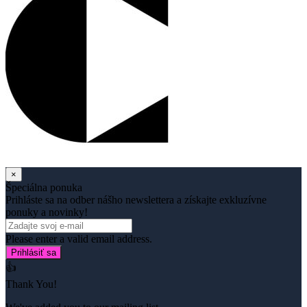
×
Špeciálna ponuka
Prihláste sa na odber nášho newslettera a získajte exkluzívne
ponuky a novinky!
Please enter a valid email address.
Prihlásiť sa
👍
Thank You!