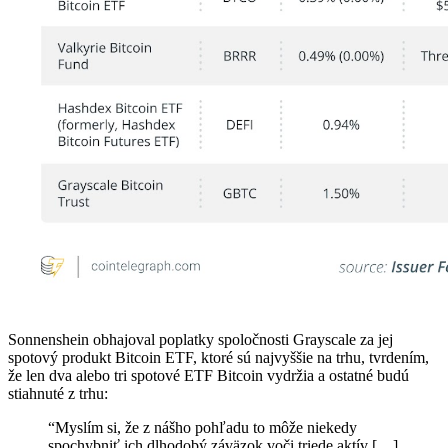
Sonnenshein obhajoval poplatky spoločnosti Grayscale za jej
spotový produkt Bitcoin ETF, ktoré sú najvyššie na trhu, tvrdením,
že len dva alebo tri spotové ETF Bitcoin vydržia a ostatné budú
stiahnuté z trhu:
“Myslím si, že z nášho pohľadu to môže niekedy
spochybniť ich dlhodobý záväzok voči triede aktív […]