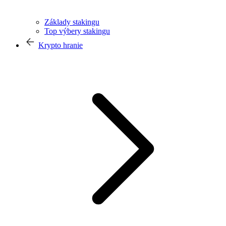
Základy stakingu
Top výbery stakingu
Krypto hranie