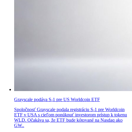
Grayscale podáva S-1 pre US Worldcoin ETF
Spoločnosť Grayscale podala registráciu S-1 pre Worldcoin
ETF v USA s cieľom ponúknuť investorom prístup k tokenu
WLD. Očakáva sa, že ETF bude kótované na Nasdaq ako
GW..