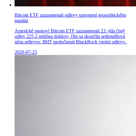
Bitcoin ETF zaznamenali odlevy uprostred geopolitického
napätia
Americké spotové Bitcoin ETF zaznamenali 23. júla čistý
odlev 225,2 milióna dolárov, čím sa skončila sedemdňová
séria prílevov. IBIT spoločnosti BlackRock viedol odlevy..
2026-07-25