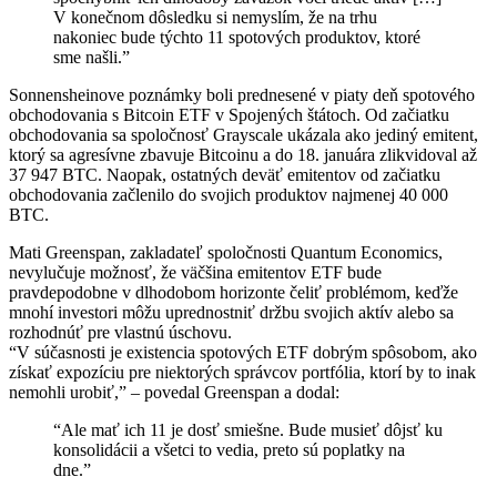
V konečnom dôsledku si nemyslím, že na trhu
nakoniec bude týchto 11 spotových produktov, ktoré
sme našli.”
Sonnensheinove poznámky boli prednesené v piaty deň spotového
obchodovania s Bitcoin ETF v Spojených štátoch. Od začiatku
obchodovania sa spoločnosť Grayscale ukázala ako jediný emitent,
ktorý sa agresívne zbavuje Bitcoinu a do 18. januára zlikvidoval až
37 947 BTC. Naopak, ostatných deväť emitentov od začiatku
obchodovania začlenilo do svojich produktov najmenej 40 000
BTC.
Mati Greenspan, zakladateľ spoločnosti Quantum Economics,
nevylučuje možnosť, že väčšina emitentov ETF bude
pravdepodobne v dlhodobom horizonte čeliť problémom, keďže
mnohí investori môžu uprednostniť držbu svojich aktív alebo sa
rozhodnúť pre vlastnú úschovu.
“V súčasnosti je existencia spotových ETF dobrým spôsobom, ako
získať expozíciu pre niektorých správcov portfólia, ktorí by to inak
nemohli urobiť,” – povedal Greenspan a dodal:
“Ale mať ich 11 je dosť smiešne. Bude musieť dôjsť ku
konsolidácii a všetci to vedia, preto sú poplatky na
dne.”