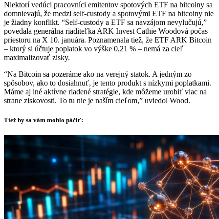
Niektorí vedúci pracovníci emitentov spotových ETF na bitcoiny sa
domnievajú, že medzi self-custody a spotovými ETF na bitcoiny nie
je žiadny konflikt. “Self-custody a ETF sa navzájom nevylučujú,”
povedala generálna riaditeľka ARK Invest Cathie Woodová počas
priestoru na X 10. januára. Poznamenala tiež, že ETF ARK Bitcoin
– ktorý si účtuje poplatok vo výške 0,21 % – nemá za cieľ
maximalizovať zisky.
“Na Bitcoin sa pozeráme ako na verejný statok. A jedným zo
spôsobov, ako to dosiahnuť, je tento produkt s nízkymi poplatkami.
Máme aj iné aktívne riadené stratégie, kde môžeme urobiť viac na
strane ziskovosti. To tu nie je naším cieľom,” uviedol Wood.
Tiež by sa vám mohlo páčiť: