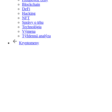
Blockchain
DeFi
Hacking
NFT
Správy o trhu
Technológia
Výmena
Týždenná analýza
Kryptomeny