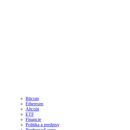
Bitcoin
Ethereum
Altcoin
ETF
Financie
Politika a predpisy
Predpoveď ceny