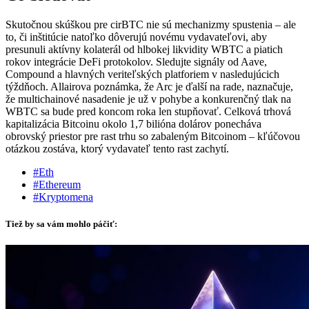
Skutočnou skúškou pre cirBTC nie sú mechanizmy spustenia – ale
to, či inštitúcie natoľko dôverujú novému vydavateľovi, aby
presunuli aktívny kolaterál od hlbokej likvidity WBTC a piatich
rokov integrácie DeFi protokolov. Sledujte signály od Aave,
Compound a hlavných veriteľských platforiem v nasledujúcich
týždňoch. Allairova poznámka, že Arc je ďalší na rade, naznačuje,
že multichainové nasadenie je už v pohybe a konkurenčný tlak na
WBTC sa bude pred koncom roka len stupňovať. Celková trhová
kapitalizácia Bitcoinu okolo 1,7 bilióna dolárov ponecháva
obrovský priestor pre rast trhu so zabaleným Bitcoinom – kľúčovou
otázkou zostáva, ktorý vydavateľ tento rast zachytí.
#Eth
#Ethereum
#Kryptomena
Tiež by sa vám mohlo páčiť: