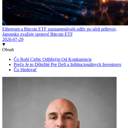
Ethereum a Bitcoin ETF zaznamenávajú odliv po sérii prílevov,
Japonsko zvažuje spotové Bitcoin ETF
2026-07-29
Obsah
Čo Robí Cirbtc Odlišným Od Konkurencie
Prečo Je to Dôležité Pre Defi a Inštitucionálnych Investorov
Čo Sledovať