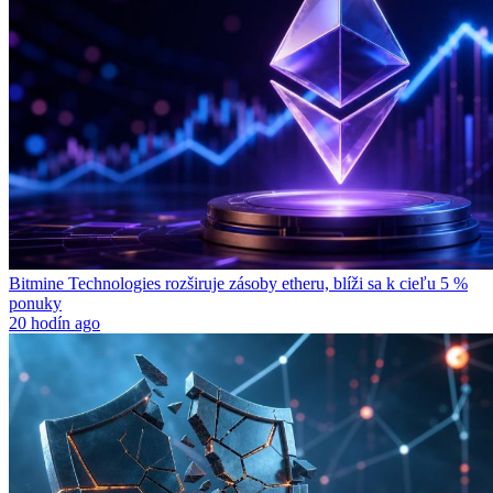
Bitmine Technologies rozširuje zásoby etheru, blíži sa k cieľu 5 %
ponuky
20 hodín ago