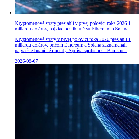
Kryptomenové straty presiahli v prvej polovici roka 2026 1
miliardu dolárov, najviac postihnuté sú Ethereum a Solana
Kryptomenové straty v prvej polovici roka 2026 presiahli 1
miliardu dolárov, pričom Ethereum a Solana zaznamenali
najväčšie finančné dopady. Správa spoločnosti Blockaid..
2026-08-07