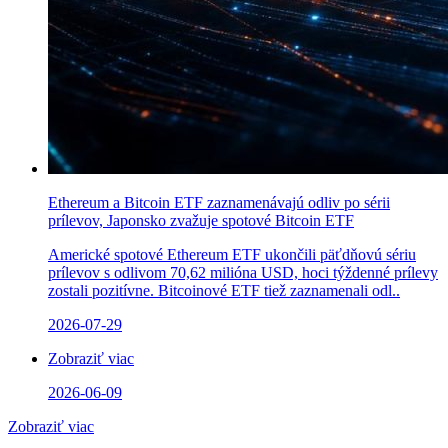
Ethereum a Bitcoin ETF zaznamenávajú odliv po sérii
prílevov, Japonsko zvažuje spotové Bitcoin ETF
Americké spotové Ethereum ETF ukončili päťdňovú sériu
prílevov s odlivom 70,62 milióna USD, hoci týždenné prílevy
zostali pozitívne. Bitcoinové ETF tiež zaznamenali odl..
2026-07-29
Zobraziť viac
2026-06-09
Zobraziť viac