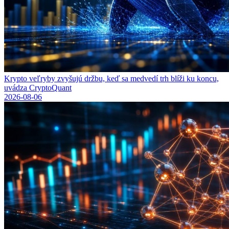
Krypto veľryby zvyšujú držbu, keď sa medvedí trh blíži ku koncu,
uvádza CryptoQuant
2026-08-06