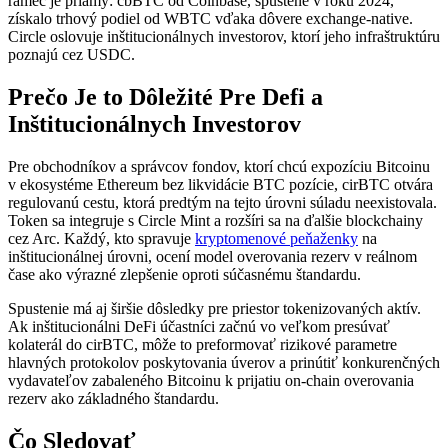
rámec je priamy: cbBTC od Coinbase, spustené v roku 2024,
získalo trhový podiel od WBTC vďaka dôvere exchange-native.
Circle oslovuje inštitucionálnych investorov, ktorí jeho infraštruktúru
poznajú cez USDC.
Prečo Je to Dôležité Pre Defi a
Inštitucionálnych Investorov
Pre obchodníkov a správcov fondov, ktorí chcú expozíciu Bitcoinu
v ekosystéme Ethereum bez likvidácie BTC pozície, cirBTC otvára
regulovanú cestu, ktorá predtým na tejto úrovni súladu neexistovala.
Token sa integruje s Circle Mint a rozšíri sa na ďalšie blockchainy
cez Arc. Každý, kto spravuje
kryptomenové peňaženky
na
inštitucionálnej úrovni, ocení model overovania rezerv v reálnom
čase ako výrazné zlepšenie oproti súčasnému štandardu.
Spustenie má aj širšie dôsledky pre priestor tokenizovaných aktív.
Ak inštitucionálni DeFi účastníci začnú vo veľkom presúvať
kolaterál do cirBTC, môže to preformovať rizikové parametre
hlavných protokolov poskytovania úverov a prinútiť konkurenčných
vydavateľov zabaleného Bitcoinu k prijatiu on-chain overovania
rezerv ako základného štandardu.
Čo Sledovať