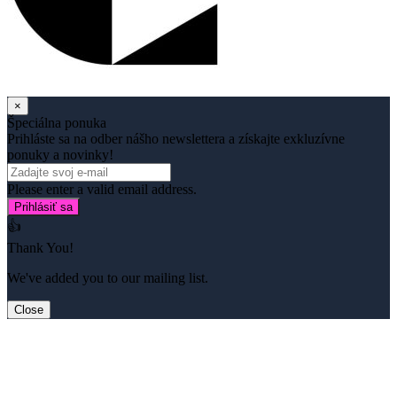
×
Špeciálna ponuka
Prihláste sa na odber nášho newslettera a získajte exkluzívne
ponuky a novinky!
Please enter a valid email address.
Prihlásiť sa
👍
Thank You!
We've added you to our mailing list.
Close