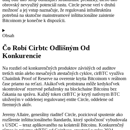
obrovský nevyužitý potenciál rastu. Circle pevne verí v druhú
možnosť a jej vstup naznačuje, že regulovaná infraštruktúra
potrebná na skutočne mainstreamové inštitucionálne zaistenie
Bitcoinom je konečne k dispozícii.
Obsah
Čo Robí Cirbtc Odlišným Od
Konkurencie
Na rozdiel od konkurenčných produktov závislých od auditov
tretích strán alebo mesačných atestačných cyklov, cirBTC využíva
Chainlink Proof of Reserve na overenie krytia Bitcoinom v reálnom
čase priamo na reťazi. Akákoľvek protistrana môže kedykoľvek
skontrolovať rezervné peňaženky na blockchaine Bitcoinu bez
čakania na správu. Každý token cirBTC je krytý natívnym BTC
uloženým v oddelenej regulovanej entite Circle, oddelene od
firemných aktív.
Jeremy Allaire, generálny riaditeľ Circle, pozicioval spustenie ako
rozšírenie inštitucionálneho štandardu, ktorý spoločnosť vybudovala
s USDC – teraz aplikovaného na kolaterál Bitcoinu. Konkurenčný