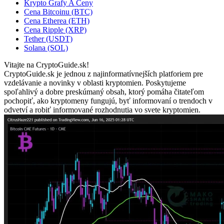
Krypto Grafy A Ceny
Cena Bitcoinu (BTC)
Cena Etherea (ETH)
Cena Ripple (XRP)
Tether (USDT)
Solana (SOL)
Vitajte na CryptoGuide.sk!
CryptoGuide.sk je jednou z najinformatívnejších platforiem pre
vzdelávanie a novinky v oblasti kryptomien. Poskytujeme
spoľahlivý a dobre preskúmaný obsah, ktorý pomáha čitateľom
pochopiť, ako kryptomeny fungujú, byť informovaní o trendoch v
odvetví a robiť informované rozhodnutia vo svete kryptomien.