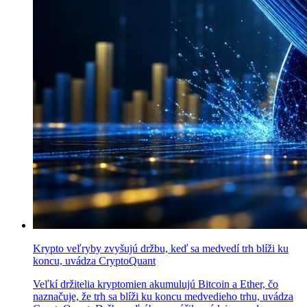
Krypto veľryby zvyšujú držbu, keď sa medvedí trh blíži ku
koncu, uvádza CryptoQuant
Veľkí držitelia kryptomien akumulujú Bitcoin a Ether, čo
naznačuje, že trh sa blíži ku koncu medvedieho trhu, uvádza