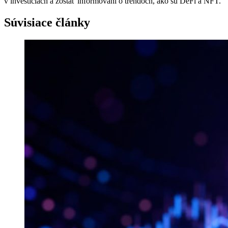
v investíciách a zostať informovaní o trendoch, ako sú DeFi a NFT.
Súvisiace články