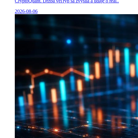
CryptoQuant. Držba veľrýb sa zvýšila a údaje o real..
2026-08-06