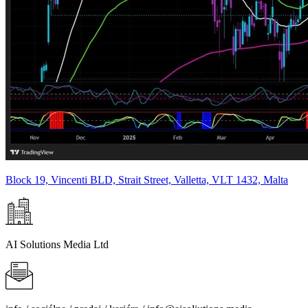
Block 19, Vincenti BLD, Strait Street, Valletta, VLT 1432, Malta
AI Solutions Media Ltd