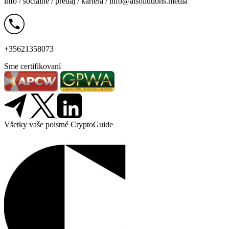
info /
sociálne
/
predaj
/
kariéra
/
info@aisoliutions.media
+35621358073
Sme certifikovaní
Všetky vaše poistné CryptoGuide