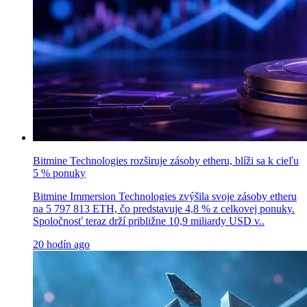
Bitmine Technologies rozširuje zásoby etheru, blíži sa k cieľu
5 % ponuky
Bitmine Immersion Technologies zvýšila svoje zásoby etheru
na 5 797 813 ETH, čo predstavuje 4,8 % z celkovej ponuky.
Spoločnosť teraz drží približne 10,9 miliardy USD v..
20 hodín ago