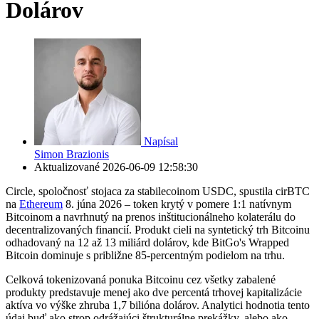
Dolárov
Napísal
Simon Brazionis
Aktualizované
2026-06-09 12:58:30
Circle, spoločnosť stojaca za stabilecoinom USDC, spustila cirBTC
na
Ethereum
8. júna 2026 – token krytý v pomere 1:1 natívnym
Bitcoinom a navrhnutý na prenos inštitucionálneho kolaterálu do
decentralizovaných financií. Produkt cieli na syntetický trh Bitcoinu
odhadovaný na 12 až 13 miliárd dolárov, kde BitGo's Wrapped
Bitcoin dominuje s približne 85-percentným podielom na trhu.
Celková tokenizovaná ponuka Bitcoinu cez všetky zabalené
produkty predstavuje menej ako dve percentá trhovej kapitalizácie
aktíva vo výške zhruba 1,7 bilióna dolárov. Analytici hodnotia tento
údaj buď ako strop odrážajúci štrukturálne prekážky, alebo ako