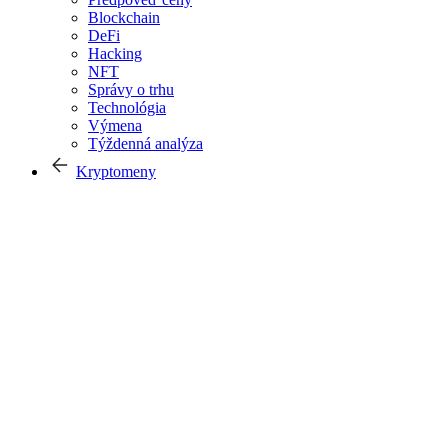
Blockchain
DeFi
Hacking
NFT
Správy o trhu
Technológia
Výmena
Týždenná analýza
Kryptomeny