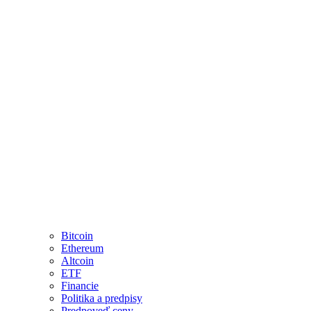
Bitcoin
Ethereum
Altcoin
ETF
Financie
Politika a predpisy
Predpoveď ceny