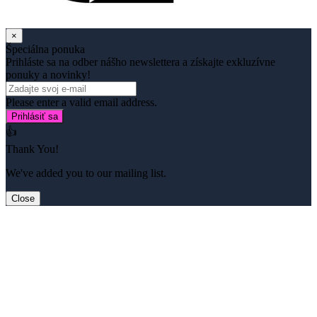
×
Špeciálna ponuka
Prihláste sa na odber nášho newslettera a získajte exkluzívne
ponuky a novinky!
Please enter a valid email address.
Prihlásiť sa
👍
Thank You!
We've added you to our mailing list.
Close