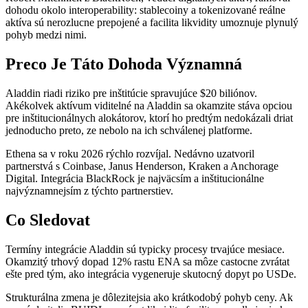
dohodu okolo interoperability: stablecoiny a tokenizované reálne
aktíva sú nerozlucne prepojené a facilita likvidity umoznuje plynulý
pohyb medzi nimi.
Preco Je Táto Dohoda Významná
Aladdin riadi riziko pre inštitúcie spravujúce $20 biliónov.
Akékolvek aktívum viditelné na Aladdin sa okamzite stáva opciou
pre inštitucionálnych alokátorov, ktorí ho predtým nedokázali driat
jednoducho preto, ze nebolo na ich schválenej platforme.
Ethena sa v roku 2026 rýchlo rozvíjal. Nedávno uzatvoril
partnerstvá s Coinbase, Janus Henderson, Kraken a Anchorage
Digital. Integrácia BlackRock je najväcsím a inštitucionálne
najvýznamnejsím z týchto partnerstiev.
Co Sledovat
Termíny integrácie Aladdin sú typicky procesy trvajúce mesiace.
Okamzitý trhový dopad 12% rastu ENA sa môze castocne zvrátat
ešte pred tým, ako integrácia vygeneruje skutocný dopyt po USDe.
Strukturálna zmena je dôlezitejsia ako krátkodobý pohyb ceny. Ak