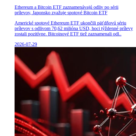
Ethereum a Bitcoin ETF zaznamenávajú odliv po sérii
prílevov, Japonsko zvažuje spotové Bitcoin ETF
Americké spotové Ethereum ETF ukončili päťdňovú sériu
prílevov s odlivom 70,62 milióna USD, hoci týždenné prílevy
zostali pozitívne. Bitcoinové ETF tiež zaznamenali odl..
2026-07-29