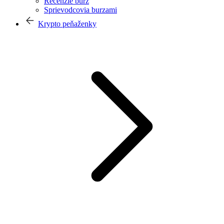
Recenzie búrz
Sprievodcovia burzami
Krypto peňaženky