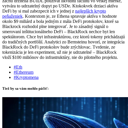
zacnú drzitelia BUIDL pouzívat likviditu facilitu vo velkej mierke,
vytvára to udrzatelný dopyt po USDe. Ktokokvek drziaci aktíva
DeFi by si mal zabezpecit ich v jednej z
najlepších krypto
peňaženiek
. Kontextom je, ze Ethena spravuje aktíva v hodnote
okolo $9 miliárd a bola jedným z mála DeFi protokolov, ktoré sa
Blackrock rozhodol plne integrovať. Je to zásadný signál o
smerovaní inštitucionálneho DeFi – BlackRock nechce byt len
spektátorom. Chce byt infrastruktúrou, cez ktorú tokeny prichádzajú
do tradičných portfólií. Analytici zo Bernsteinu hovorí, ze integrácia
BlackRock do DeFi protokolov bude zrýchlovac. Tvrdenie, ze
tokenizácia je len experiment, už nie je udrzatelné – BlackRock
vloží $100 miliónov do infrastruktúry, nie do pilotného projektu.
#Eth
#Ethereum
#Kryptomena
Tiež by sa vám mohlo páčiť: