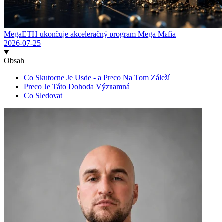
MegaETH ukončuje akceleračný program Mega Mafia
2026-07-25
Obsah
Co Skutocne Je Usde - a Preco Na Tom Záleží
Preco Je Táto Dohoda Významná
Co Sledovat