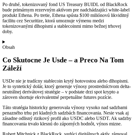
Po druhé, tokenizovaný fond US Treasury BUIDL od BlackRock
bude primárnym rezervným aktívom pre nadchádzajúci white-label
produkt Ethena. Po tretie, Ethena spústa $100 miliónovú likviditný
facilitu cez Securitize, ktorá umoznuje výmenu medzi
tokenizovanými dlhopismi a stablecoinmi mimo bežnej trhovej
doby.
Obsah
Co Skutocne Je Usde – a Preco Na Tom
Záleží
USDe nie je tradícny stablecoin krytý hotovostou alebo dlhopismi.
Je to syntetický dolár, ktorý generuje výnosy prostredníctvom delta-
neutrálnej derivátovej stratégie – v podstate drzi spot krypto a
zároven shortuje ekvivalentné perpetuálne futures pozície.
Táto stratégia historicky generovala výnosy vysoko nad sadzbami
penazného trhu pri kladných sadzbách financovania. Nesie vsak aj
zásadne odlisný rizikový profil ako USDC alebo USDT. Ak sadzby
financovania trvalo klesnú do záporných hodnôt, výnos mizne.
Robert Mitchnick z BlackRock, vedúci digitálnych aktív, rámoval