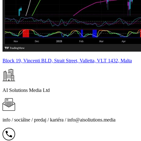
Block 19, Vincenti BLD, Strait Street, Valletta, VLT 1432, Malta
AI Solutions Media Ltd
info /
sociálne
/
predaj
/
kariéra
/
info@aisoliutions.media