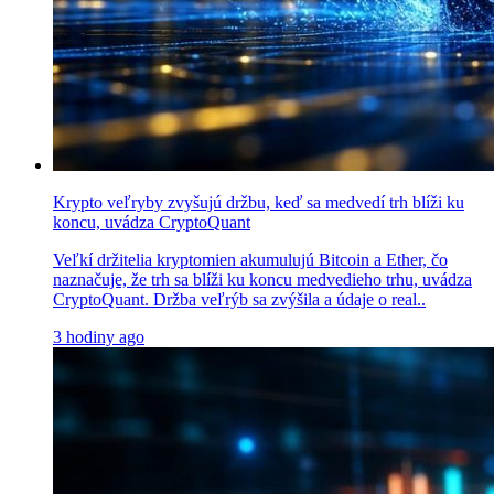
Krypto veľryby zvyšujú držbu, keď sa medvedí trh blíži ku
koncu, uvádza CryptoQuant
Veľkí držitelia kryptomien akumulujú Bitcoin a Ether, čo
naznačuje, že trh sa blíži ku koncu medvedieho trhu, uvádza
CryptoQuant. Držba veľrýb sa zvýšila a údaje o real..
3 hodiny ago