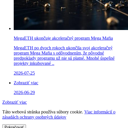
MegaETH ukončuje akceleračný program Mega Mafia
MegaETH po dvoch rokoch ukončila svoj akceleračný
program Mega Mafia s odôvodnením, že pôvodné
predpoklady programu už nie sú platné. Mnohé úspešné
projekty inkubované ..
2026-07-25
Zobraziť viac
2026-06-29
Zobraziť viac
Táto webová stránka používa súbory cookie.
Viac informácií o
zásadách ochrany osobných údajov
Pokračovať