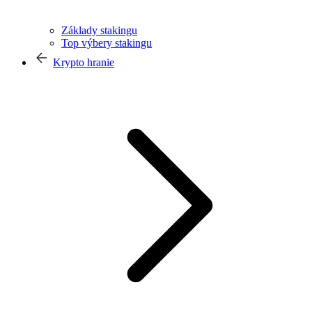
Základy stakingu
Top výbery stakingu
Krypto hranie