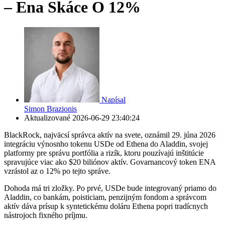
– Ena Skáce O 12%
Napísal
Simon Brazionis
Aktualizované
2026-06-29 23:40:24
BlackRock, najväcsí správca aktív na svete, oznámil 29. júna 2026
integráciu výnosnho tokenu USDe od Ethena do Aladdin, svojej
platformy pre správu portfólia a rizík, ktoru pouzívajú inštitúcie
spravujúce viac ako $20 biliónov aktív. Govarnancový token ENA
vzrástol az o 12% po tejto správe.
Dohoda má tri zložky. Po prvé, USDe bude integrovaný priamo do
Aladdin, co bankám, poisticiam, penzijným fondom a správcom
aktív dáva prísup k syntetickému doláru Ethena popri tradícnych
nástrojoch fixného príjmu.