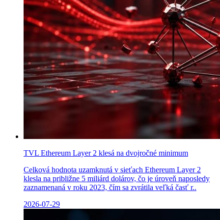
TVL Ethereum Layer 2 klesá na dvojročné minimum
Celková hodnota uzamknutá v sieťach Ethereum Layer 2
klesla na približne 5 miliárd dolárov, čo je úroveň naposledy
zaznamenaná v roku 2023, čím sa zvrátila veľká časť r..
2026-07-29