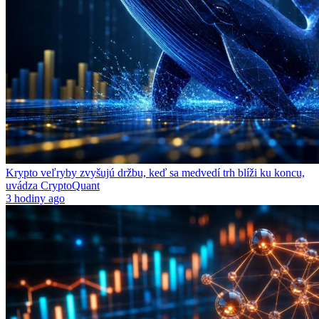
Krypto veľryby zvyšujú držbu, keď sa medvedí trh blíži ku koncu,
uvádza CryptoQuant
3 hodiny ago