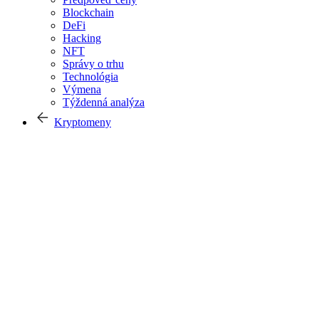
Blockchain
DeFi
Hacking
NFT
Správy o trhu
Technológia
Výmena
Týždenná analýza
Kryptomeny