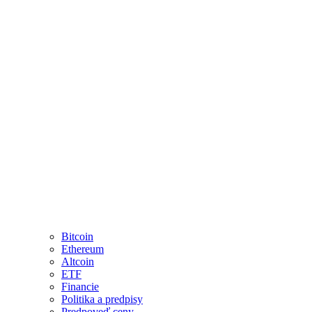
Bitcoin
Ethereum
Altcoin
ETF
Financie
Politika a predpisy
Predpoveď ceny