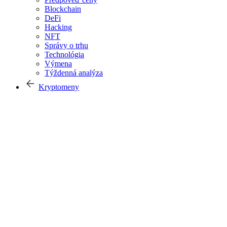
Blockchain
DeFi
Hacking
NFT
Správy o trhu
Technológia
Výmena
Týždenná analýza
Kryptomeny