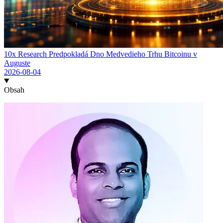
10x Research Predpokladá Dno Medvedieho Trhu Bitcoinu v
Auguste
2026-08-04
Obsah