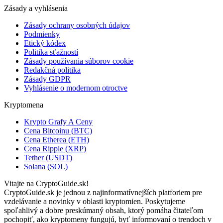
Zásady a vyhlásenia
Zásady ochrany osobných údajov
Podmienky
Etický kódex
Politika sťažností
Zásady používania súborov cookie
Redakčná politika
Zásady GDPR
Vyhlásenie o modernom otroctve
Kryptomena
Krypto Grafy A Ceny
Cena Bitcoinu (BTC)
Cena Etherea (ETH)
Cena Ripple (XRP)
Tether (USDT)
Solana (SOL)
Vitajte na CryptoGuide.sk!
CryptoGuide.sk je jednou z najinformatívnejších platforiem pre
vzdelávanie a novinky v oblasti kryptomien. Poskytujeme
spoľahlivý a dobre preskúmaný obsah, ktorý pomáha čitateľom
pochopiť, ako kryptomeny fungujú, byť informovaní o trendoch v