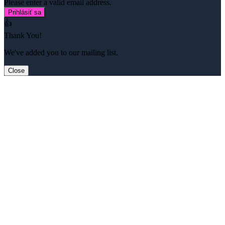
Please enter a valid email address.
Prihlásiť sa
👍
Thank You!
We've added you to our mailing list.
Close