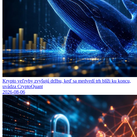
Krypto veľryby zvyšujú držbu, keď sa medvedí trh blíži ku koncu,
uvádza CryptoQuant
2026-08-06