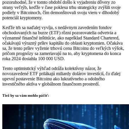
pozoruhodné, že v tomto období došlo k vyjadreniu dôvery zo
strany veľrýb, keďže v čase poklesu trhu strategicky zvýšili svoje
podiely v Bitcoinoch, čím demonštrovali svoju vieru v dlhodobý
potenciál kryptomeny.
Keďže trh sa naďalej vyvíja, s nedávnym zavedením fondov
obchodovaných na burze (ETF) rôzni pozorovatelia odvetvia a
významné finančné inštitúcie, ako napríklad Standard Chartered,
očakávajú výrazný prílev kapitálu do oblasti kryptomien. Očakáva
sa, že tento prílev vyženie trhovú cenu Bitcoinu do veľkých výšok,
pričom prognózy sa zameriavajú na to, aby kryptomena do konca
roka 2024 dosiahla 100 000 USD.
Tento optimistický výhľad odráža kolektívny názor, že
novozavedené ETF prilákajú miliardy dolárov investícií, čo ďalej
upevní postavenie Bitcoinu ako lukratívneho a odolného
investičného aktíva v globálnom finančnom prostredí.
Tiež by sa vám mohlo páčiť: