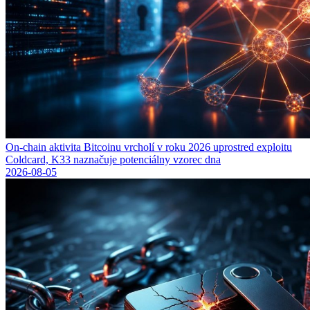
On-chain aktivita Bitcoinu vrcholí v roku 2026 uprostred exploitu
Coldcard, K33 naznačuje potenciálny vzorec dna
2026-08-05