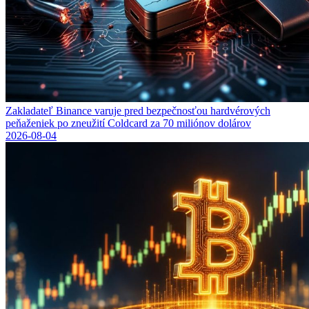
Zakladateľ Binance varuje pred bezpečnosťou hardvérových
peňaženiek po zneužití Coldcard za 70 miliónov dolárov
2026-08-04