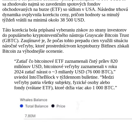
sa zhodovalo najmä so zavedením spotových fondov
obchodovaných na burze (ETF) so sídlom v USA. Následne trhová
dynamika ovplyvnila korekciu ceny, pričom hodnoty sa minulý
týždeň vrátili na minimá okolo 38 500 USD.
Táto korekcia bola pripísaná vyberaniu ziskov zo strany investorov
do populárneho kryptoinvestičného nástroja Grayscale Bitcoin Trust
(GBTC). Zaujímavé je, že počas tohto prepadu cien využili situáciu
náročné veľryby, ktoré prostredníctvom kryptoburzy Bitfinex získali
Bitcoin za výhodnejšie ocenenie.
“Zatiaľ čo bitcoinové ETF zaznamenali čistý prílev 820
miliónov USD, bitcoinové veľryby zaznamenali v roku
2024 zatiaľ nárast o ~3 miliardy USD (76 000 BTC),”
uviedol IntoTheBlock v týždennom bulletine. “Medzi
veľryby patria všetky subjekty, fyzické osoby alebo
fondy (vrátane ETF), ktoré držia viac ako 1 000 BTC.”