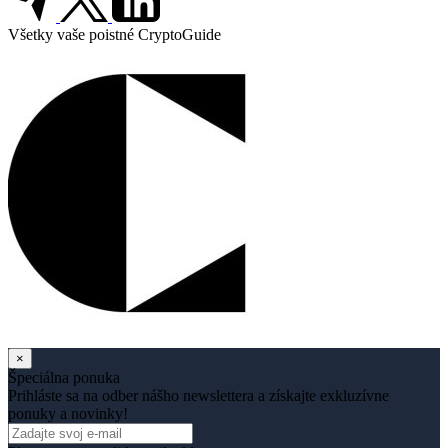
Všetky vaše poistné CryptoGuide
×
Špeciálna ponuka
Prihláste sa na odber nášho newslettera a získajte exkluzívne
ponuky a novinky!