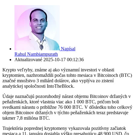
Napísal
Rahul Nambiampurath
Aktualizované
2025-10-17 00:12:36
Krypto veľryby, známe aj ako významní investori v oblasti
kryptomien, nazhromaždili počas tohto mesiaca v Bitcoinoch (BTC)
značné množstvo 3 miliárd dolárov, ako vyplýva zo zistení
analytickej spoločnosti IntoTheBlock.
Údaje naznačujú pozoruhodný nárast objemu Bitcoinov držaných v
peňaženkách, ktoré vlastnia viac ako 1 000 BTC, pričom boli
svedkami nárastu o približne 76 000 BTC. V dôsledku toho celkový
objem Bitcoinov držaných v týchto peňaženkách teraz predstavuje
takmer 7,8 milióna BTC.
Trajektória poprednej kryptomeny vykazovala pozitívny začiatok
mesiaca a 11. januára dosiahla výšku presahujúcu 48 900 USD, čo