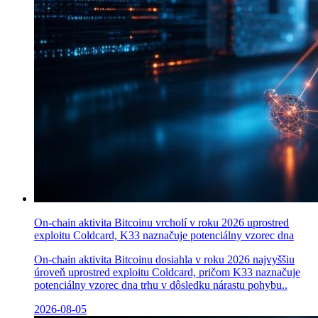
On-chain aktivita Bitcoinu vrcholí v roku 2026 uprostred
exploitu Coldcard, K33 naznačuje potenciálny vzorec dna
On-chain aktivita Bitcoinu dosiahla v roku 2026 najvyššiu
úroveň uprostred exploitu Coldcard, pričom K33 naznačuje
potenciálny vzorec dna trhu v dôsledku nárastu pohybu..
2026-08-05