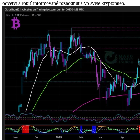
odvetví a robiť informované rozhodnutia vo svete kryptomien.