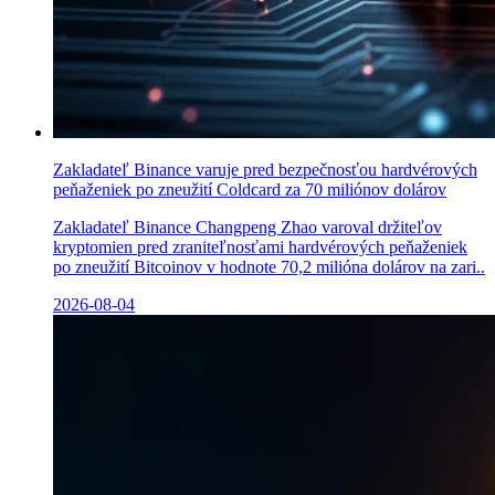
Zakladateľ Binance varuje pred bezpečnosťou hardvérových
peňaženiek po zneužití Coldcard za 70 miliónov dolárov
Zakladateľ Binance Changpeng Zhao varoval držiteľov
kryptomien pred zraniteľnosťami hardvérových peňaženiek
po zneužití Bitcoinov v hodnote 70,2 milióna dolárov na zari..
2026-08-04