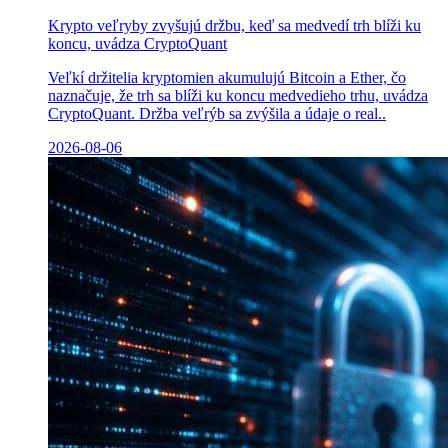
Krypto veľryby zvyšujú držbu, keď sa medvedí trh blíži ku
koncu, uvádza CryptoQuant
Veľkí držitelia kryptomien akumulujú Bitcoin a Ether, čo
naznačuje, že trh sa blíži ku koncu medvedieho trhu, uvádza
CryptoQuant. Držba veľrýb sa zvýšila a údaje o real..
2026-08-06