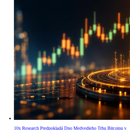
10x Research Predpokladá Dno Medvedieho Trhu Bitcoinu v