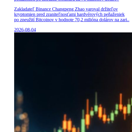
Zakladateľ Binance Changpeng Zhao varoval držiteľov
kryptomien pred zraniteľnosťami hardvérových peňaženiek
po zneužití Bitcoinov v hodnote 70,2 milióna dolárov na zari..
2026-08-04