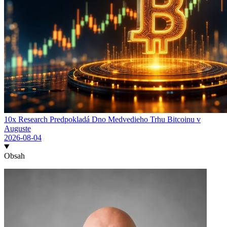
10x Research Predpokladá Dno Medvedieho Trhu Bitcoinu v
Auguste
2026-08-04
Obsah