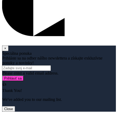
×
Špeciálna ponuka
Prihláste sa na odber nášho newslettera a získajte exkluzívne
ponuky a novinky!
Please enter a valid email address.
Prihlásiť sa
👍
Thank You!
We've added you to our mailing list.
Close