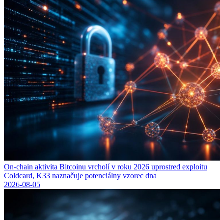
On-chain aktivita Bitcoinu vrcholí v roku 2026 uprostred exploitu
Coldcard, K33 naznačuje potenciálny vzorec dna
2026-08-05