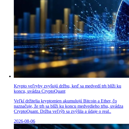
Krypto veľryby zvyšujú držbu, keď sa medvedí trh blíži ku
koncu, uvádza CryptoQuant
Veľkí držitelia kryptomien akumulujú Bitcoin a Ether, čo
naznačuje, že trh sa blíži ku koncu medvedieho trhu, uvádza
CryptoQuant. Držba veľrýb sa zvýšila a údaje o real..
2026-08-06