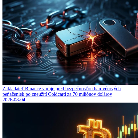
Zakladateľ Binance varuje pred bezpečnosťou hardvérových
peňaženiek po zneužití Coldcard za 70 miliónov dolárov
2026-08-04