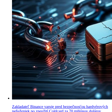
Zakladateľ Binance varuje pred bezpečnosťou hardvérových
peňaženiek po zneužití Coldcard za 70 miliónov dolárov