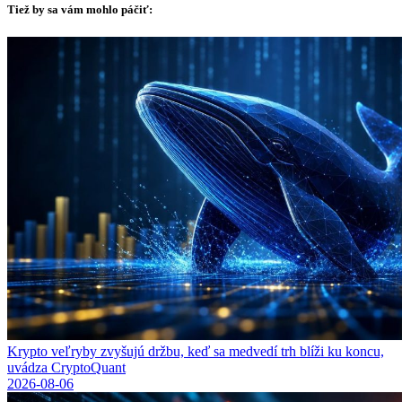
Tiež by sa vám mohlo páčiť:
Krypto veľryby zvyšujú držbu, keď sa medvedí trh blíži ku koncu,
uvádza CryptoQuant
2026-08-06