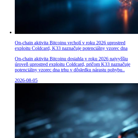
On-chain aktivita Bitcoinu vrcholí v roku 2026 uprostred
exploitu Coldcard, K33 naznačuje potenciálny vzorec dna
On-chain aktivita Bitcoinu dosiahla v roku 2026 najvyššiu
úroveň uprostred exploitu Coldcard, pričom K33 naznačuje
potenciálny vzorec dna trhu v dôsledku nárastu pohybu..
2026-08-05