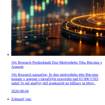
10x Research Predpokladá Dno Medvedieho Trhu Bitcoinu v
Auguste
10x Research naznačuje, že dno medvedieho trhu Bitcoinu
nastane v auguste s mesačným uzavretím nad 63 000 USD,
zatiaľ čo iné analýzy tiež poukazujú na blížiace sa trhov..
2026-08-04
Zobraziť viac