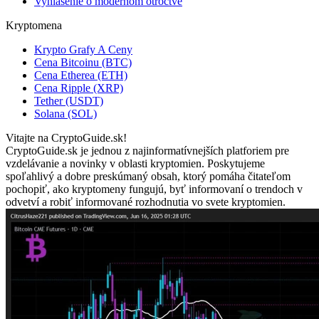
Vyhlásenie o modernom otroctve
Kryptomena
Krypto Grafy A Ceny
Cena Bitcoinu (BTC)
Cena Etherea (ETH)
Cena Ripple (XRP)
Tether (USDT)
Solana (SOL)
Vitajte na CryptoGuide.sk!
CryptoGuide.sk je jednou z najinformatívnejších platforiem pre
vzdelávanie a novinky v oblasti kryptomien. Poskytujeme
spoľahlivý a dobre preskúmaný obsah, ktorý pomáha čitateľom
pochopiť, ako kryptomeny fungujú, byť informovaní o trendoch v
odvetví a robiť informované rozhodnutia vo svete kryptomien.