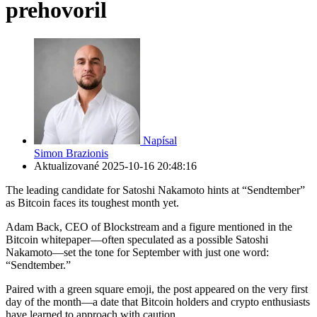
prehovoril
Napísal
Simon Brazionis
Aktualizované
2025-10-16 20:48:16
The leading candidate for Satoshi Nakamoto hints at “Sendtember”
as Bitcoin faces its toughest month yet.
Adam Back, CEO of Blockstream and a figure mentioned in the
Bitcoin whitepaper—often speculated as a possible Satoshi
Nakamoto—set the tone for September with just one word:
“Sendtember.”
Paired with a green square emoji, the post appeared on the very first
day of the month—a date that Bitcoin holders and crypto enthusiasts
have learned to approach with caution.