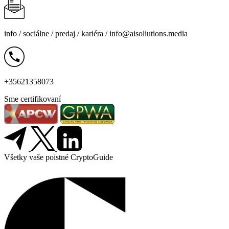
info /
sociálne
/
predaj
/
kariéra
/
info@aisoliutions.media
+35621358073
Sme certifikovaní
Všetky vaše poistné CryptoGuide