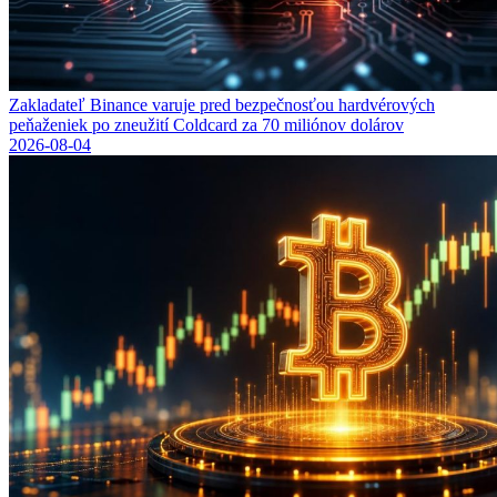
Zakladateľ Binance varuje pred bezpečnosťou hardvérových
peňaženiek po zneužití Coldcard za 70 miliónov dolárov
2026-08-04