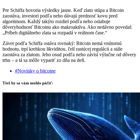
Pre Schiffa hovoria výsledky jasne. Keď zlato stúpa a Bitcoin
zaostáva, investori podľa neho dávajú prednosť kovu pred
algoritmom. Každý takýto rozdiel podľa neho oslabuje
dôveryhodnosť Bitcoinu ako makroaktíva. Ako nedávno povedal:
„Príbeh digitálneho zlata sa rozpadá v reálnom čase.“
Záver podľa Schiffa ostáva rovnaký: Bitcoin nemá vnútornú
hodnotu, trpí krehkou likviditou, čelí rastúcej regulácii a stále
zaostáva za zlatom. Jeho osud podľa neho závisí výlučne od dôvery
trhu – a tá sa môže vypariť zo dňa na deň.
#Novinky o bitcoine
Tiež by sa vám mohlo páčiť: