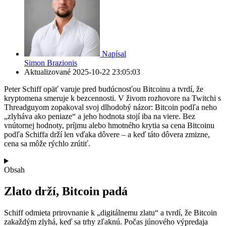
Napísal
Simon Brazionis
Aktualizované
2025-10-22 23:05:03
Peter Schiff opäť varuje pred budúcnosťou Bitcoinu a tvrdí, že
kryptomena smeruje k bezcennosti. V živom rozhovore na Twitchi s
Threadguyom zopakoval svoj dlhodobý názor: Bitcoin podľa neho
„zlyháva ako peniaze“ a jeho hodnota stojí iba na viere. Bez
vnútornej hodnoty, príjmu alebo hmotného krytia sa cena Bitcoinu
podľa Schiffa drží len vďaka dôvere – a keď táto dôvera zmizne,
cena sa môže rýchlo zrútiť.
Obsah
Zlato drží, Bitcoin padá
Schiff odmieta prirovnanie k „digitálnemu zlatu“ a tvrdí, že Bitcoin
zakaždým zlyhá, keď sa trhy zľaknú. Počas júnového výpredaja