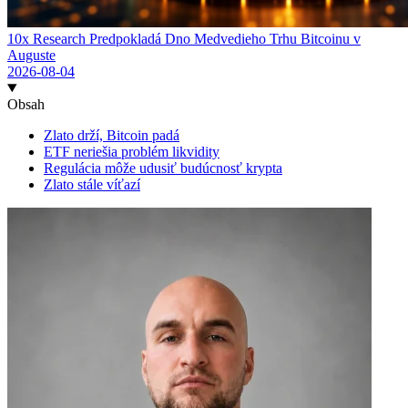
10x Research Predpokladá Dno Medvedieho Trhu Bitcoinu v
Auguste
2026-08-04
Obsah
Zlato drží, Bitcoin padá
ETF neriešia problém likvidity
Regulácia môže udusiť budúcnosť krypta
Zlato stále víťazí