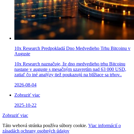
10x Research Predpokladá Dno Medvedieho Trhu Bitcoinu v
Auguste
10x Research naznačuje, že dno medvedieho trhu Bitcoinu
nastane v auguste s mesačným uzavretím nad 63 000 USD,
zatiaľ čo iné analýzy tiež poukazujú na blížiace sa trhov..
2026-08-04
Zobraziť viac
2025-10-22
Zobraziť viac
Táto webová stránka používa súbory cookie.
Viac informácií o
zásadách ochrany osobných údajov