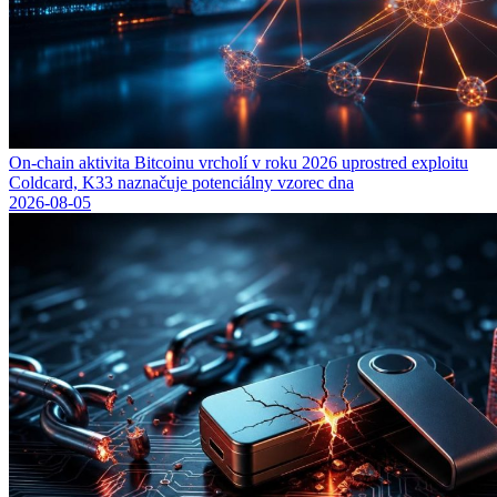
On-chain aktivita Bitcoinu vrcholí v roku 2026 uprostred exploitu
Coldcard, K33 naznačuje potenciálny vzorec dna
2026-08-05