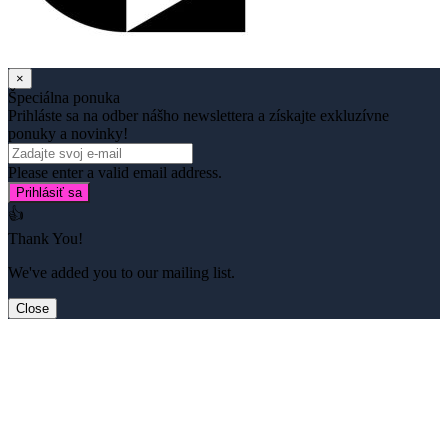
×
Špeciálna ponuka
Prihláste sa na odber nášho newslettera a získajte exkluzívne
ponuky a novinky!
Please enter a valid email address.
Prihlásiť sa
👍
Thank You!
We've added you to our mailing list.
Close