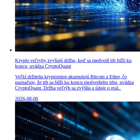
Krypto veľryby zvyšujú držbu, keď sa medvedí trh blíži ku
koncu, uvádza CryptoQuant
Veľkí držitelia kryptomien akumulujú Bitcoin a Ether, čo
naznačuje, že trh sa blíži ku koncu medvedieho trhu, uvádza
CryptoQuant. Držba veľrýb sa zvýšila a údaje o real..
2026-08-06