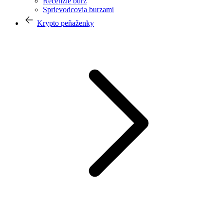
Recenzie búrz
Sprievodcovia burzami
Krypto peňaženky