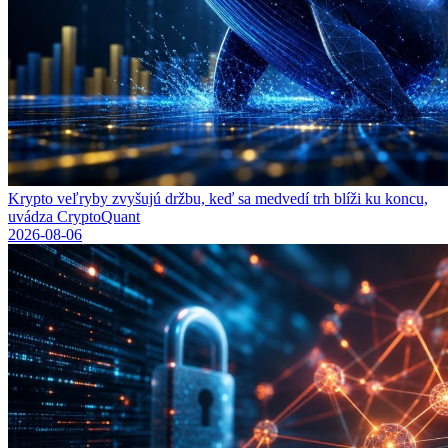
Krypto veľryby zvyšujú držbu, keď sa medvedí trh blíži ku koncu,
uvádza CryptoQuant
2026-08-06