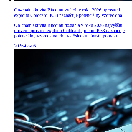
On-chain aktivita Bitcoinu vrcholí v roku 2026 uprostred
exploitu Coldcard, K33 naznačuje potenciálny vzorec dna
On-chain aktivita Bitcoinu dosiahla v roku 2026 najvyššiu
úroveň uprostred exploitu Coldcard, pričom K33 naznačuje
potenciálny vzorec dna trhu v dôsledku nárastu pohybu..
2026-08-05