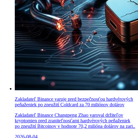
Zakladateľ Binance varuje pred bezpečnosťou hardvérových
peňaženiek po zneužití Coldcard za 70 miliónov dolárov
Zakladateľ Binance Changpeng Zhao varoval držiteľov
kryptomien pred zraniteľnosťami hardvérových peňaženiek
po zneužití Bitcoinov v hodnote 70,2 milióna dolárov na zari..
2026-08-04