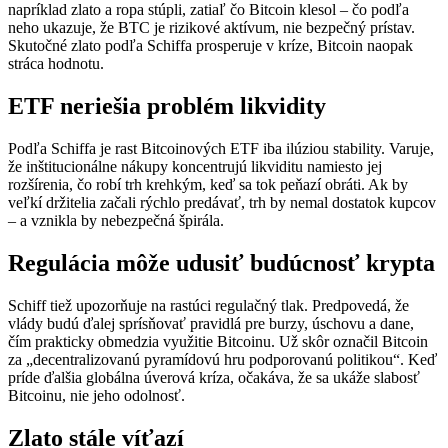
napríklad zlato a ropa stúpli, zatiaľ čo Bitcoin klesol – čo podľa
neho ukazuje, že BTC je rizikové aktívum, nie bezpečný prístav.
Skutočné zlato podľa Schiffa prosperuje v kríze, Bitcoin naopak
stráca hodnotu.
ETF neriešia problém likvidity
Podľa Schiffa je rast Bitcoinových ETF iba ilúziou stability. Varuje,
že inštitucionálne nákupy koncentrujú likviditu namiesto jej
rozšírenia, čo robí trh krehkým, keď sa tok peňazí obráti. Ak by
veľkí držitelia začali rýchlo predávať, trh by nemal dostatok kupcov
– a vznikla by nebezpečná špirála.
Regulácia môže udusiť budúcnosť krypta
Schiff tiež upozorňuje na rastúci regulačný tlak. Predpovedá, že
vlády budú ďalej sprísňovať pravidlá pre burzy, úschovu a dane,
čím prakticky obmedzia využitie Bitcoinu. Už skôr označil Bitcoin
za „decentralizovanú pyramídovú hru podporovanú politikou“. Keď
príde ďalšia globálna úverová kríza, očakáva, že sa ukáže slabosť
Bitcoinu, nie jeho odolnosť.
Zlato stále víťazí