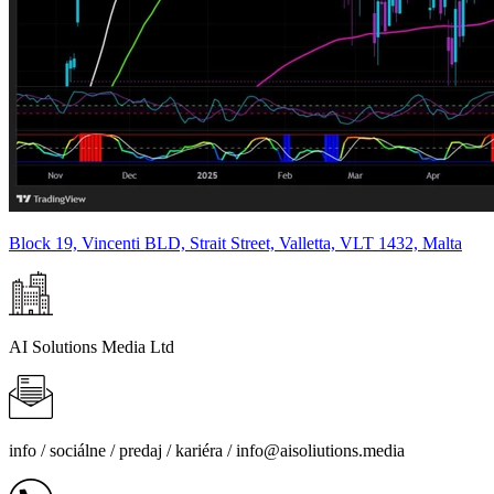
Block 19, Vincenti BLD, Strait Street, Valletta, VLT 1432, Malta
AI Solutions Media Ltd
info /
sociálne
/
predaj
/
kariéra
/
info@aisoliutions.media