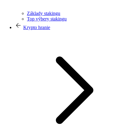
Základy stakingu
Top výbery stakingu
Krypto hranie